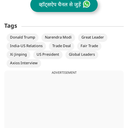
व्हॉट्सऐप चैनल से जुड़ें
Tags
Donald Trump
Narendra Modi
Great Leader
India-US Relations
Trade Deal
Fair Trade
Xi Jinping
US President
Global Leaders
Axios Interview
ADVERTISEMENT