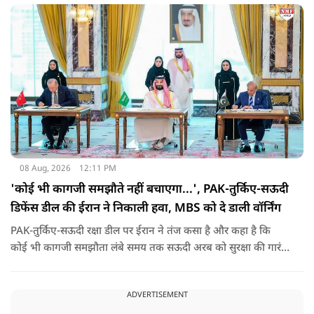
08 Aug, 2026
12:11 PM
'कोई भी कागजी समझौते नहीं बचाएगा...', PAK-तुर्किए-सऊदी
डिफेंस डील की ईरान ने निकाली हवा, MBS को दे डाली वॉर्निंग
PAK-तुर्किए-सऊदी रक्षा डील पर ईरान ने तंज कसा है और कहा है कि
कोई भी कागजी समझौता लंबे समय तक सऊदी अरब को सुरक्षा की गारंटी
नहीं दे सकता. इतना ही नहीं रियाद को ये भी चेतावनी दी कि जैसे उसके
हमलों से अमेरिका भी नहीं बचा सका वैसे ही ये डील कुछ नहीं कर पाएगी.
ADVERTISEMENT