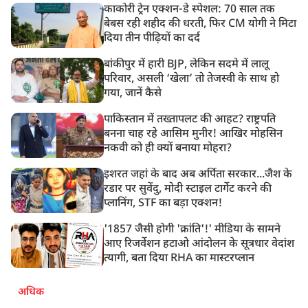
काकोरी ट्रेन एक्शन-डे स्पेशल: 70 साल तक
बेबस रही शहीद की धरती, फिर CM योगी ने मिटा
दिया तीन पीढ़ियों का दर्द
बांकीपुर में हारी BJP, लेकिन सदमे में लालू
परिवार, असली ‘खेला’ तो तेजस्वी के साथ हो
गया, जानें कैसे
पाकिस्तान में तख्तापलट की आहट? राष्ट्रपति
बनना चाह रहे आसिम मुनीर! आखिर मोहसिन
नकवी को ही क्यों बनाया मोहरा?
इशरत जहां के बाद अब अर्पिता सरकार...जैश के
रडार पर सुवेंदु, मोदी स्टाइल टार्गेट करने की
प्लानिंग, STF का बड़ा एक्शन!
'1857 जैसी होगी 'क्रांति'!' मीडिया के सामने
आए रिजर्वेशन हटाओ आंदोलन के सूत्रधार वेदांश
त्यागी, बता दिया RHA का मास्टरप्लान
अधिक