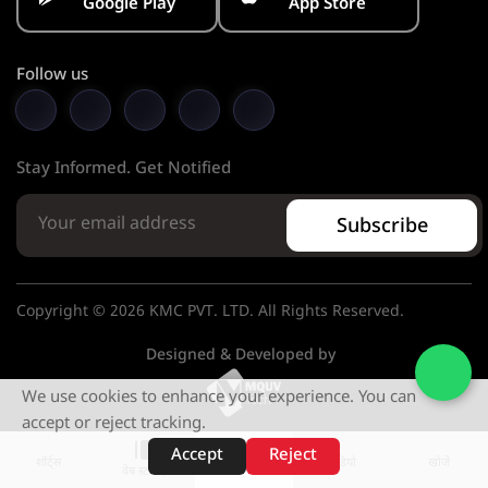
Google Play
App Store
Follow us
Stay Informed. Get Notified
Subscribe
Copyright © 2026 KMC PVT. LTD. All Rights Reserved.
Designed & Developed by
We use cookies to enhance your experience. You can
accept or reject tracking.
Accept
Reject
शॉर्ट्स
होम
वीडियो
खोजें
वेब स्टोरीज़