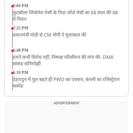
8:04 PM
फुटबॉलर लियोनेल मेसी के पिता जॉर्ज मेसी का 68 साल की उम्र
में निधन
7:25 PM
प्रधानमंत्री मोदी से CM योगी ने मुलाकात की
6:48 PM
हमने कभी विरोध नहीं, निष्पक्ष परिसीमन की मांग की- DMK
सांसद कनिमोझी
6:19 PM
देहरादुन में पुल बहते ही PWD का एक्शन, कंपनी का रजिस्ट्रेशन
सस्पेंड
3:09 PM
खराब मौसम की चेतावनी के कारण अमरनाथ यात्रा स्थगित
ADVERTISEMENT
2:51 PM
JPSC-JSSC को लेकर बेनतीजा रही सरकार और छात्रों के बीच
दूसरे दौर की बातचीत, आंदोलन तेज