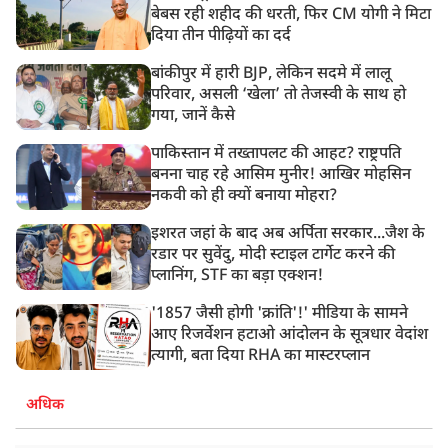
बेबस रही शहीद की धरती, फिर CM योगी ने मिटा
दिया तीन पीढ़ियों का दर्द
बांकीपुर में हारी BJP, लेकिन सदमे में लालू
परिवार, असली ‘खेला’ तो तेजस्वी के साथ हो
गया, जानें कैसे
पाकिस्तान में तख्तापलट की आहट? राष्ट्रपति
बनना चाह रहे आसिम मुनीर! आखिर मोहसिन
नकवी को ही क्यों बनाया मोहरा?
इशरत जहां के बाद अब अर्पिता सरकार...जैश के
रडार पर सुवेंदु, मोदी स्टाइल टार्गेट करने की
प्लानिंग, STF का बड़ा एक्शन!
'1857 जैसी होगी 'क्रांति'!' मीडिया के सामने
आए रिजर्वेशन हटाओ आंदोलन के सूत्रधार वेदांश
त्यागी, बता दिया RHA का मास्टरप्लान
अधिक