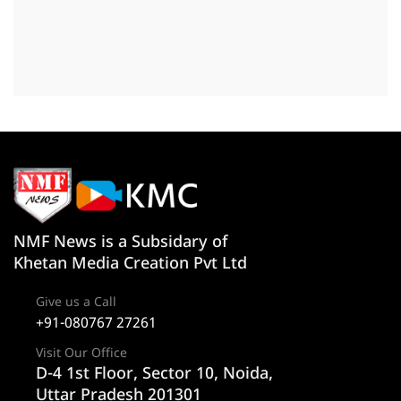
NMF News is a Subsidary of
Khetan Media Creation Pvt Ltd
Give us a Call
+91-080767 27261
Visit Our Office
D-4 1st Floor, Sector 10, Noida,
Uttar Pradesh 201301