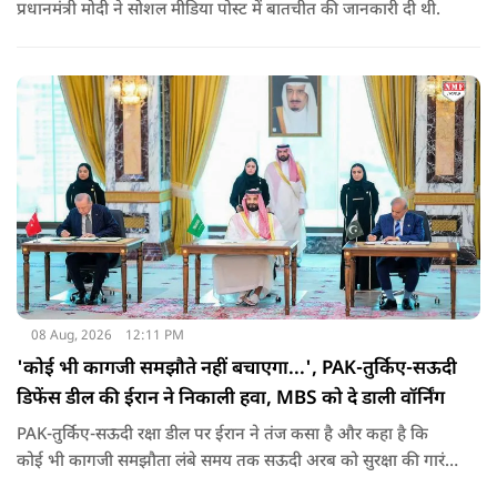
प्रधानमंत्री मोदी ने सोशल मीड‍िया पोस्‍ट में बातचीत की जानकारी दी थी.
08 Aug, 2026
12:11 PM
'कोई भी कागजी समझौते नहीं बचाएगा...', PAK-तुर्किए-सऊदी
डिफेंस डील की ईरान ने निकाली हवा, MBS को दे डाली वॉर्निंग
PAK-तुर्किए-सऊदी रक्षा डील पर ईरान ने तंज कसा है और कहा है कि
कोई भी कागजी समझौता लंबे समय तक सऊदी अरब को सुरक्षा की गारंटी
नहीं दे सकता. इतना ही नहीं रियाद को ये भी चेतावनी दी कि जैसे उसके