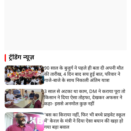
1:55 PM
प्रयागराज पहुंचे राहुल गांधी, ‘छात्रों की गूंज’ कार्यक्रम में होंगे
शामिल
12:47 PM
मेरठ में CM योगी आदित्यनाथ ने कांवड़ यात्रियों का किया स्वागत
11:04 AM
ट्रेंडिंग न्यूज़
असम बाढ़: 13 जिलों में 15 लाख से ज्यादा लोग प्रभावित, मृतकों
की संख्या 98 तक पहुंची
90 साल के बुजुर्ग ने पहले ही बता दी अपनी मौत
10:21 AM
की तारीख, 4 दिन बाद सच हुई बात, परिवार ने
हिमाचल के चंबा में बड़ा सड़क हादसा, 7 यात्रियों की मौत; 11
गाजे-बाजे के साथ निकाली अंतिम यात्रा
घायल
3 साल से अटका था काम, DM ने कराया पूरा तो
किसान ने दिया ऐसा तोहफा, देखकर अफसर ने
कहा- इससे अनमोल कुछ नहीं
'बस का किराया नहीं, फिर भी बच्चे प्राइवेट स्कूल
में' केरल के मंत्री ने दिया ऐसा बयान की खड़ा हो
गया बड़ा बवाल