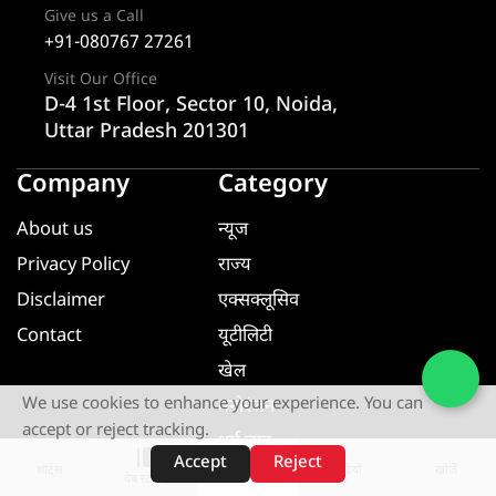
Give us a Call
+91-080767 27261
Visit Our Office
D-4 1st Floor, Sector 10, Noida,
Uttar Pradesh 201301
Company
Category
About us
न्यूज
Privacy Policy
राज्य
Disclaimer
एक्सक्लूसिव
Contact
यूटीलिटी
खेल
We use cookies to enhance your experience. You can
मनोरंजन
accept or reject tracking.
धर्म ज्ञान
Accept
Reject
शॉर्ट्स
होम
वीडियो
खोजें
यूटीलिटी
वेब स्टोरीज़