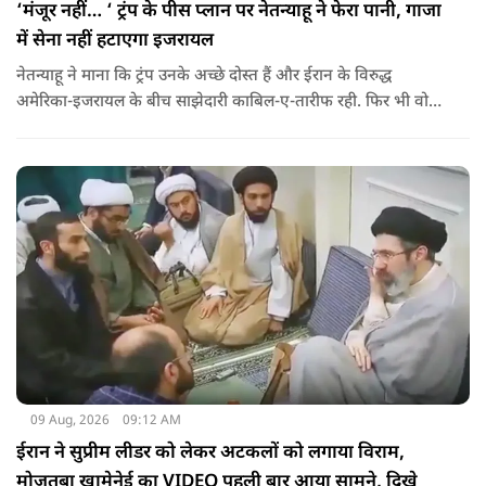
‘मंजूर नहीं… ‘ ट्रंप के पीस प्लान पर नेतन्याहू ने फेरा पानी, गाजा
में सेना नहीं हटाएगा इजरायल
नेतन्याहू ने माना कि ट्रंप उनके अच्छे दोस्त हैं और ईरान के विरुद्ध
अमेरिका-इजरायल के बीच साझेदारी काबिल-ए-तारीफ रही. फिर भी वो
पीस प्लान की डील को सिरे से नकारते हैं.
09 Aug, 2026
09:12 AM
ईरान ने सुप्रीम लीडर को लेकर अटकलों को लगाया विराम,
मोजतबा खामेनेई का VIDEO पहली बार आया सामने, दिखे