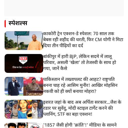
स्पेशल्स
काकोरी ट्रेन एक्शन-डे स्पेशल: 70 साल तक
बेबस रही शहीद की धरती, फिर CM योगी ने मिटा
दिया तीन पीढ़ियों का दर्द
बांकीपुर में हारी BJP, लेकिन सदमे में लालू
परिवार, असली ‘खेला’ तो तेजस्वी के साथ हो
गया, जानें कैसे
पाकिस्तान में तख्तापलट की आहट? राष्ट्रपति
बनना चाह रहे आसिम मुनीर! आखिर मोहसिन
नकवी को ही क्यों बनाया मोहरा?
इशरत जहां के बाद अब अर्पिता सरकार...जैश के
रडार पर सुवेंदु, मोदी स्टाइल टार्गेट करने की
प्लानिंग, STF का बड़ा एक्शन!
'1857 जैसी होगी 'क्रांति'!' मीडिया के सामने