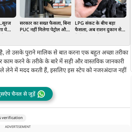
..सूरज
सरकार का सख्त फैसला, बिना
LPG संकट के बीच बड़ा
L
गा ये
PUC नहीं मिलेगा पेट्रोल और
फैसला, अब राशन दुकान से
म
नई
डीजल
मिलेगा फ्यूल बैकअप
औ
में ही
न
ेंगे
ै, तो उसके पुराने मालिक से बात करना एक बहुत अच्छा तरीका
काम करने के तरीके के बारे में सही और वास्तविक जानकारी
सले लेने में मदद करती हैं, इसलिए इस स्टेप को नजरअंदाज नहीं
ट्सऐप चैनल से जुड़ें
 verification
ADVERTISEMENT