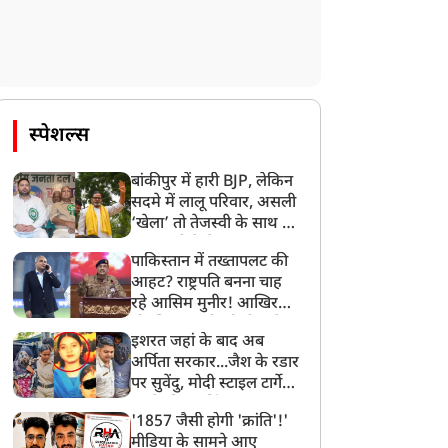
स्पेशल्स
बांकीपुर में हारी BJP, लेकिन
सदमे में लालू परिवार, असली
‘खेला’ तो तेजस्वी के साथ हो
गया, जानें कैसे
पाकिस्तान में तख्तापलट की
आहट? राष्ट्रपति बनना चाह
रहे आसिम मुनीर! आखिर
मोहसिन नकवी को ही क्यों
इशरत जहां के बाद अब
बनाया मोहरा?
अर्पिता सरकार...जैश के रडार
पर सुवेंदु, मोदी स्टाइल टार्गेट
करने की प्लानिंग, STF का
'1857 जैसी होगी 'क्रांति'!'
बड़ा एक्शन!
मीडिया के सामने आए