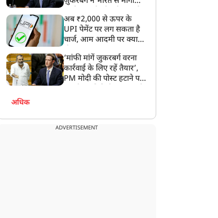
ज़ुकरबर्ग ने भारत से मांगी
माफ़ी, गलती भी स्वीकार की
अब ₹2,000 से ऊपर के
UPI पेमेंट पर लग सकता है
PG: 1 मई से सिलेंडर
VIP कल्चर को खत्म करने की
चार्ज, आम आदमी पर क्या
हंगा? जानिए गैस कनेक्शन
तैयारी, टोल टैक्स में बड़ा
होगा असर?
‘मांफी मांगें जुकरबर्ग वरना
र बुकिंग पर क्या हुए नए
बदलाव
कार्रवाई के लिए रहें तैयार’,
ियम लागू
PM मोदी की पोस्ट हटाने पर
संसदीय समिति ने Meta को
लगाई फटकार
अधिक
ADVERTISEMENT