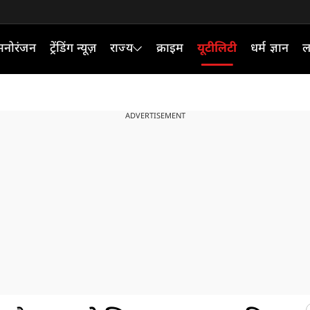
मनोरंजन
ट्रेंडिंग न्यूज़
राज्य
क्राइम
यूटीलिटी
धर्म ज्ञान
ल
ADVERTISEMENT