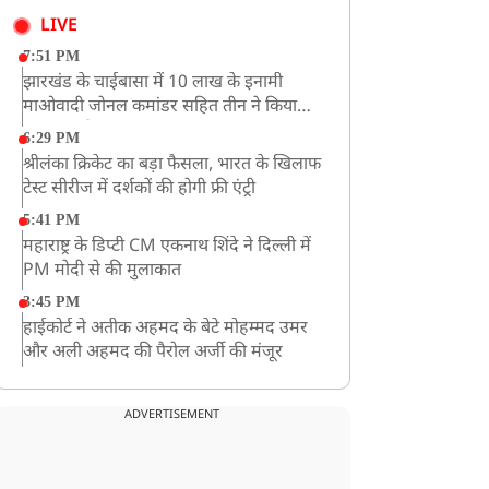
LIVE
7:51 PM
झारखंड के चाईबासा में 10 लाख के इनामी
माओवादी जोनल कमांडर सहित तीन ने किया
आत्मसमर्पण
6:29 PM
श्रीलंका क्रिकेट का बड़ा फैसला, भारत के खिलाफ
टेस्ट सीरीज में दर्शकों की होगी फ्री एंट्री
5:41 PM
महाराष्ट्र के डिप्टी CM एकनाथ शिंदे ने दिल्ली में
PM मोदी से की मुलाकात
3:45 PM
हाईकोर्ट ने अतीक अहमद के बेटे मोहम्मद उमर
और अली अहमद की पैरोल अर्जी की मंजूर
12:59 PM
CM योगी का सपा पर हमला, कहा- वोट बैंक की
ADVERTISEMENT
राजनीति ने कारीगरों का सम्मान छीना
10:57 AM