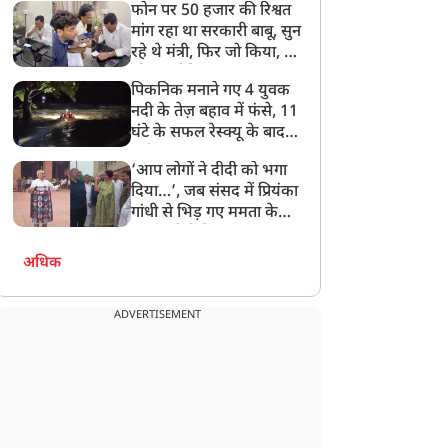
फोन पर 50 हजार की रिश्वत
बेटी को गोद लें प्रधानमंत्री
मांग रहा था सरकारी बाबू, सुन
रहे थे मंत्री, फिर जो किया, वो
सोशल मीडिया पर छा गया
पिकनिक मनाने गए 4 युवक
नदी के तेज़ बहाव में फंसे, 11
घंटे के सफल रेस्क्यू के बाद
बची जान
‘आप लोगों ने दीदी को भगा
दिया…’, जब संसद में प्रियंका
गांधी से भिड़ गए ममता के
सांसद, देखें दिलचस्प Video
अधिक
ADVERTISEMENT