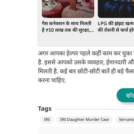
गैस कनेक्शन के साथ मिलती
LPG की झंझट खत्म
है ₹50 लाख तक की सुरक्षा,
की रोशनी से चार्ज हो
जानिए क्या-क्या होता है कवर
कुकिंग सिस्टम, इस 
तकनीक को सिर्फ दिन 
नहीं रात में भी कर सक
अगर आपका हेल्पर पहले कहीं काम कर चुका ह
इस्तेमाल
है. इससे आपको उसके व्यवहार, ईमानदारी और 
मिलती है. कई बार छोटी-छोटी बातें ही बड़े फै
करना चाहिए.
व्हॉ
Tags
IRS
IRS Daughter Murder Case
Servants