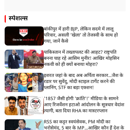
स्पेशल्स
बांकीपुर में हारी BJP, लेकिन सदमे में लालू
परिवार, असली ‘खेला’ तो तेजस्वी के साथ हो
गया, जानें कैसे
पाकिस्तान में तख्तापलट की आहट? राष्ट्रपति
बनना चाह रहे आसिम मुनीर! आखिर मोहसिन
नकवी को ही क्यों बनाया मोहरा?
इशरत जहां के बाद अब अर्पिता सरकार...जैश के
रडार पर सुवेंदु, मोदी स्टाइल टार्गेट करने की
प्लानिंग, STF का बड़ा एक्शन!
'1857 जैसी होगी 'क्रांति'!' मीडिया के सामने
आए रिजर्वेशन हटाओ आंदोलन के सूत्रधार वेदांश
त्यागी, बता दिया RHA का मास्टरप्लान
RSS का कट्टर स्वयंसेवक, PM मोदी का
भरोसेमंद, 5 बार के MP...आखिर कौन हैं देश के