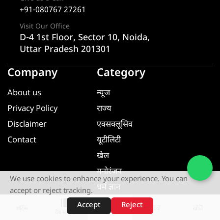
+91-080767 27261
Visit Our Office
D-4 1st Floor, Sector 10, Noida,
Uttar Pradesh 201301
Company
Category
About us
न्यूज
Privacy Policy
राज्य
Disclaimer
एक्सक्लूसिव
Contact
यूटीलिटी
खेल
मनोरंजन
We use cookies to enhance your experience. You can
धर्म ज्ञान
accept or reject tracking.
यूटीलिटी
Accept
Reject
शॉर्ट्स
होम
वीडियो
खोजें
वेब स्टोरीज़