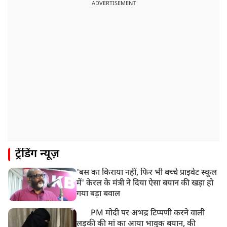
भारत समेत 5 देशों पर 100% टैरिफ
ADVERTISEMENT
8:19 AM
PM मोदी आज IIT दिल्ली के दीक्षांत समारोह में शामिल होंगे
ट्रेंडिंग न्यूज़
'बस का किराया नहीं, फिर भी बच्चे प्राइवेट स्कूल
में' केरल के मंत्री ने दिया ऐसा बयान की खड़ा हो
गया बड़ा बवाल
PM मोदी पर अभद्र टिप्पणी करने वाली
लड़की की मां का आया भावुक बयान, की