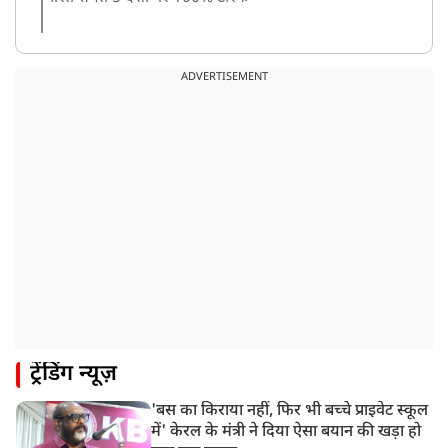
8:19 AM
PM मोदी आज IIT दिल्ली के दीक्षांत समारोह में शामिल होंगे
ADVERTISEMENT
ट्रेंडिंग न्यूज़
'बस का किराया नहीं, फिर भी बच्चे प्राइवेट स्कूल
में' केरल के मंत्री ने दिया ऐसा बयान की खड़ा हो