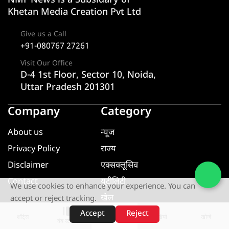
NMF News is a Subsidary of
Khetan Media Creation Pvt Ltd
Give us a Call
+91-080767 27261
Visit Our Office
D-4 1st Floor, Sector 10, Noida,
Uttar Pradesh 201301
Company
Category
About us
न्यूज
Privacy Policy
राज्य
Disclaimer
एक्सक्लूसिव
Contact
यूटीलिटी
We use cookies to enhance your experience. You can
खेल
accept or reject tracking.
मनोरंजन
Accept
Reject
शॉर्ट्स
होम
वीडियो
खोजें
वेब स्टोरीज़