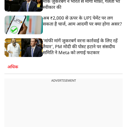
मार्क ज़ुकरबर्ग ने भारत से मांगी माफ़ी, गलती भी
स्वीकार की
अब ₹2,000 से ऊपर के UPI पेमेंट पर लग
सकता है चार्ज, आम आदमी पर क्या होगा असर?
‘मांफी मांगें जुकरबर्ग वरना कार्रवाई के लिए रहें
तैयार’, PM मोदी की पोस्ट हटाने पर संसदीय
समिति ने Meta को लगाई फटकार
अधिक
ADVERTISEMENT