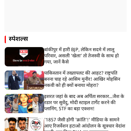
स्पेशल्स
बांकीपुर में हारी BJP, लेकिन सदमे में लालू
परिवार, असली ‘खेला’ तो तेजस्वी के साथ हो
गया, जानें कैसे
पाकिस्तान में तख्तापलट की आहट? राष्ट्रपति
बनना चाह रहे आसिम मुनीर! आखिर मोहसिन
नकवी को ही क्यों बनाया मोहरा?
इशरत जहां के बाद अब अर्पिता सरकार...जैश के
रडार पर सुवेंदु, मोदी स्टाइल टार्गेट करने की
प्लानिंग, STF का बड़ा एक्शन!
'1857 जैसी होगी 'क्रांति'!' मीडिया के सामने
आए रिजर्वेशन हटाओ आंदोलन के सूत्रधार वेदांश