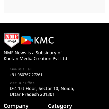
NMF News is a Subsidary of
Khetan Media Creation Pvt Ltd
Give us a Call
+91-080767 27261
Visit Our Office
D-4 1st Floor, Sector 10, Noida,
Uttar Pradesh 201301
Company
Category