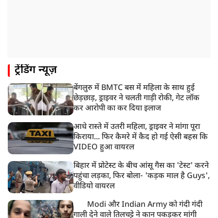
ट्रेंडिंग न्यूज़
बेंगलुरु में BMTC बस में महिला के साथ हुई
छेड़छाड़, ड्राइवर ने चलती गाड़ी रोकी, गेट लॉक
कर आरोपी का कर दिया इलाज
आधे रास्ते में उतरी महिला, ड्राइवर ने मांगा पूरा
किराया... फिर कैमरे में कैद हो गई ऐसी बहस कि
VIDEO हुआ वायरल
बिहार में प्रोटेस्ट के बीच आंसू गैस का 'टेस्ट' करने
पहुंचा लड़का, फिर बोला- 'कड़क माल है Guys',
वीडियो वायरल
Modi और Indian Army को गंदी गंदी
गाली देने वाले तिलचट्टे ने कान पकड़कर मांगी