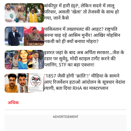
बांकीपुर में हारी BJP, लेकिन सदमे में लालू
परिवार, असली ‘खेला’ तो तेजस्वी के साथ हो
गया, जानें कैसे
पाकिस्तान में तख्तापलट की आहट? राष्ट्रपति
बनना चाह रहे आसिम मुनीर! आखिर मोहसिन
नकवी को ही क्यों बनाया मोहरा?
इशरत जहां के बाद अब अर्पिता सरकार...जैश के
रडार पर सुवेंदु, मोदी स्टाइल टार्गेट करने की
प्लानिंग, STF का बड़ा एक्शन!
'1857 जैसी होगी 'क्रांति'!' मीडिया के सामने
आए रिजर्वेशन हटाओ आंदोलन के सूत्रधार वेदांश
त्यागी, बता दिया RHA का मास्टरप्लान
अधिक
ADVERTISEMENT