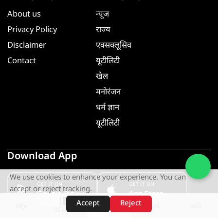
About us
न्यूज
Privacy Policy
राज्य
Disclaimer
एक्सक्लूसिव
Contact
यूटीलिटी
खेल
मनोरंजन
धर्म ज्ञान
यूटीलिटी
Download App
We use cookies to enhance your experience. You can
GET IT ON
GET IT ON
accept or reject tracking.
Google Play
App Store
Accept
Reject
शॉर्ट्स
होम
वीडियो
खोजें
वेब स्टोरीज़