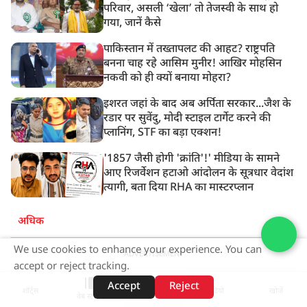
परिवार, असली ‘खेला’ तो तेजस्वी के साथ हो
गया, जानें कैसे
पाकिस्तान में तख्तापलट की आहट? राष्ट्रपति
बनना चाह रहे आसिम मुनीर! आखिर मोहसिन
नकवी को ही क्यों बनाया मोहरा?
इशरत जहां के बाद अब अर्पिता सरकार...जैश के
रडार पर सुवेंदु, मोदी स्टाइल टार्गेट करने की
प्लानिंग, STF का बड़ा एक्शन!
'1857 जैसी होगी 'क्रांति'!' मीडिया के सामने
आए रिजर्वेशन हटाओ आंदोलन के सूत्रधार वेदांश
त्यागी, बता दिया RHA का मास्टरप्लान
अधिक
We use cookies to enhance your experience. You can
ADVERTISEMENT
accept or reject tracking.
Accept
Reject
शॉर्ट्स
होम
वीडियो
खोजें
वेब स्टोरीज़