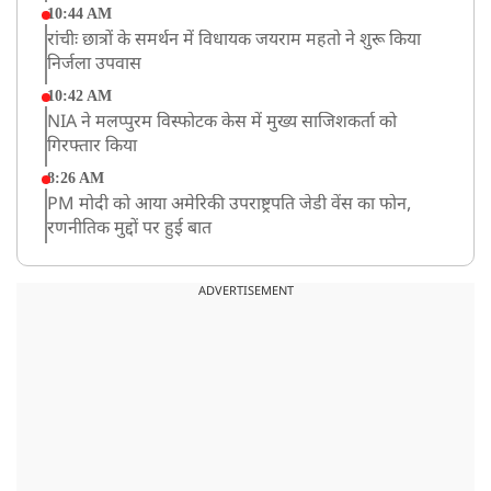
10:44 AM
रांचीः छात्रों के समर्थन में विधायक जयराम महतो ने शुरू किया
निर्जला उपवास
10:42 AM
NIA ने मलप्पुरम विस्फोटक केस में मुख्य साजिशकर्ता को
गिरफ्तार किया
8:26 AM
PM मोदी को आया अमेरिकी उपराष्ट्रपति जेडी वेंस का फोन,
रणनीतिक मुद्दों पर हुई बात
8:23 AM
रांची: छात्रों और झारखंड सरकार के बीच आज होगी तीसरे दौर
ADVERTISEMENT
की बातचीत
8:22 AM
देशभर में आज से 'हर घर तिरंगा' अभियान, सीएम योगी लखनऊ
में करेंगे यात्रा का शुभारंभ
8:21 AM
गाज़ियाबाद में मुठभेड़, 3 ड्रग तस्कर गिरफ्तार, 21 किलो गांजा
बरामद