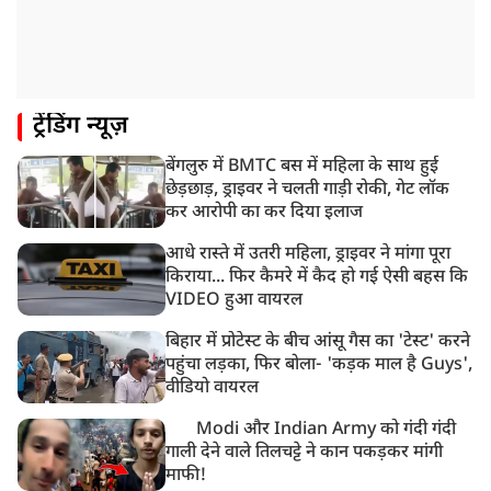
ट्रेंडिंग न्यूज़
बेंगलुरु में BMTC बस में महिला के साथ हुई
छेड़छाड़, ड्राइवर ने चलती गाड़ी रोकी, गेट लॉक
कर आरोपी का कर दिया इलाज
आधे रास्ते में उतरी महिला, ड्राइवर ने मांगा पूरा
किराया... फिर कैमरे में कैद हो गई ऐसी बहस कि
VIDEO हुआ वायरल
बिहार में प्रोटेस्ट के बीच आंसू गैस का 'टेस्ट' करने
पहुंचा लड़का, फिर बोला- 'कड़क माल है Guys',
वीडियो वायरल
Modi और Indian Army को गंदी गंदी
गाली देने वाले तिलचट्टे ने कान पकड़कर मांगी
माफी!