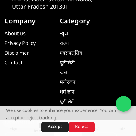
Uttar Pradesh 201301
Company
Category
About us
न्यूज
Privacy Policy
राज्य
Disclaimer
एक्सक्लूसिव
Contact
यूटीलिटी
खेल
मनोरंजन
धर्म ज्ञान
यूटीलिटी
We use cookies to enhance your experience. You can
accept or reject tracking.
Download App
Accept
Reject
शॉर्ट्स
होम
वीडियो
खोजें
वेब स्टोरीज़