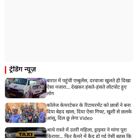
रांचीः छात्रों के समर्थन में विधायक जयराम महतो ने शुरू किया
निर्जला उपवास
10:42 AM
NIA ने मलप्पुरम विस्फोटक केस में मुख्य साजिशकर्ता को
गिरफ्तार किया
8:26 AM
PM मोदी को आया अमेरिकी उपराष्ट्रपति जेडी वेंस का फोन,
रणनीतिक मुद्दों पर हुई बात
8:23 AM
ट्रेंडिंग न्यूज़
रांची: छात्रों और झारखंड सरकार के बीच आज होगी तीसरे दौर
की बातचीत
बारात में पहुंची एम्बुलेंस, दरवाजा खुलते ही दिखा
8:22 AM
ऐसा नजारा... देखकर हंसते-हंसते लोटपोट हुए
देशभर में आज से 'हर घर तिरंगा' अभियान, सीएम योगी लखनऊ
लोग
में करेंगे यात्रा का शुभारंभ
कॉलेज केयरटेकर के रिटायरमेंट को छात्रों ने बना
दिया बेहद खास, दिया ऐसा गिफ्ट, खुशी से छलके
आंसू, दिल छू लेगा Video
आधे रास्ते में उतरी महिला, ड्राइवर ने मांगा पूरा
किराया... फिर कैमरे में कैद हो गई ऐसी बहस कि