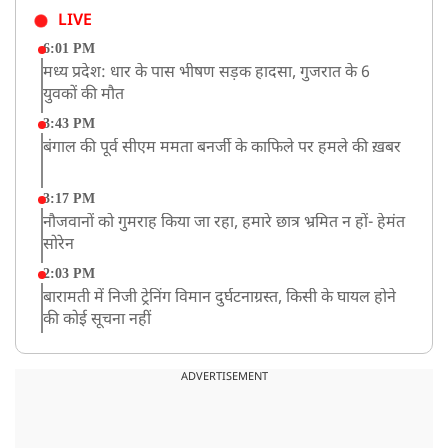
LIVE
6:01 PM
मध्य प्रदेश: धार के पास भीषण सड़क हादसा, गुजरात के 6
युवकों की मौत
3:43 PM
बंगाल की पूर्व सीएम ममता बनर्जी के काफिले पर हमले की ख़बर
3:17 PM
नौजवानों को गुमराह किया जा रहा, हमारे छात्र भ्रमित न हों- हेमंत
सोरेन
2:03 PM
बारामती में निजी ट्रेनिंग विमान दुर्घटनाग्रस्त, किसी के घायल होने
की कोई सूचना नहीं
12:16 PM
JPSC परीक्षा विवाद: अनशन पर बैठे छात्र नेता देवेंद्र महतो की
ADVERTISEMENT
तबीयत बिगड़ी
10:44 AM