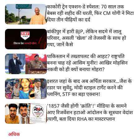
काकोरी ट्रेन एक्शन-डे स्पेशल: 70 साल तक
बेबस रही शहीद की धरती, फिर CM योगी ने मिटा
दिया तीन पीढ़ियों का दर्द
बांकीपुर में हारी BJP, लेकिन सदमे में लालू
परिवार, असली ‘खेला’ तो तेजस्वी के साथ हो
गया, जानें कैसे
पाकिस्तान में तख्तापलट की आहट? राष्ट्रपति
बनना चाह रहे आसिम मुनीर! आखिर मोहसिन
नकवी को ही क्यों बनाया मोहरा?
इशरत जहां के बाद अब अर्पिता सरकार...जैश के
रडार पर सुवेंदु, मोदी स्टाइल टार्गेट करने की
प्लानिंग, STF का बड़ा एक्शन!
'1857 जैसी होगी 'क्रांति'!' मीडिया के सामने
आए रिजर्वेशन हटाओ आंदोलन के सूत्रधार वेदांश
त्यागी, बता दिया RHA का मास्टरप्लान
अधिक