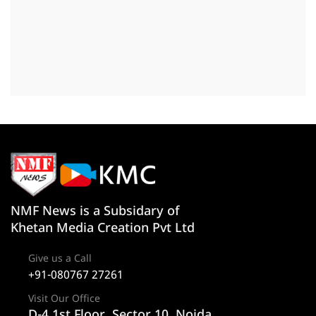
NMF News is a Subsidary of
Khetan Media Creation Pvt Ltd
Give us a Call
+91-080767 27261
Visit Our Office
D-4 1st Floor, Sector 10, Noida,