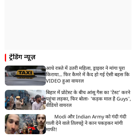
9:23 AM
सलमान खान के घर के बाहर ड्यूटी पर तैनात पुलिसकर्मी की मौत,
अचानक बिगड़ी थी तबीयत
8:23 AM
देश के कई हिस्सों में भारी बारिश के आसार, मौसम विभाग ने
जारी किया अलर्ट
8:20 AM
ट्रेंडिंग न्यूज़
भारत समेत 5 देशों पर 100% टैरिफ
आधे रास्ते में उतरी महिला, ड्राइवर ने मांगा पूरा
8:19 AM
किराया... फिर कैमरे में कैद हो गई ऐसी बहस कि
PM मोदी आज IIT दिल्ली के दीक्षांत समारोह में शामिल होंगे
VIDEO हुआ वायरल
बिहार में प्रोटेस्ट के बीच आंसू गैस का 'टेस्ट' करने
पहुंचा लड़का, फिर बोला- 'कड़क माल है Guys',
वीडियो वायरल
Modi और Indian Army को गंदी गंदी
गाली देने वाले तिलचट्टे ने कान पकड़कर मांगी
माफी!