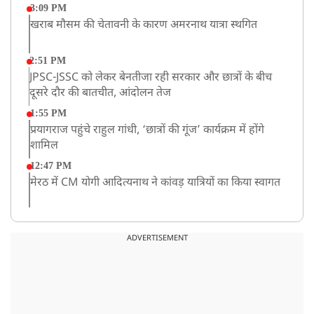
3:09 PM
खराब मौसम की चेतावनी के कारण अमरनाथ यात्रा स्थगित
2:51 PM
JPSC-JSSC को लेकर बेनतीजा रही सरकार और छात्रों के बीच
दूसरे दौर की बातचीत, आंदोलन तेज
1:55 PM
प्रयागराज पहुंचे राहुल गांधी, ‘छात्रों की गूंज’ कार्यक्रम में होंगे
शामिल
12:47 PM
मेरठ में CM योगी आदित्यनाथ ने कांवड़ यात्रियों का किया स्वागत
11:04 AM
असम बाढ़: 13 जिलों में 15 लाख से ज्यादा लोग प्रभावित, मृतकों
ADVERTISEMENT
की संख्या 98 तक पहुंची
10:21 AM
हिमाचल के चंबा में बड़ा सड़क हादसा, 7 यात्रियों की मौत; 11
घायल