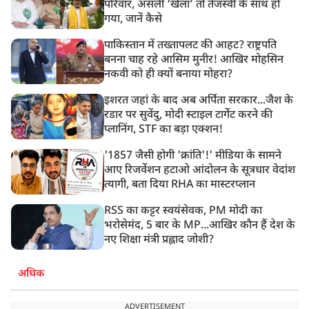
परिवार, असली ‘खेला’ तो तेजस्वी के साथ हो
गया, जानें कैसे
पाकिस्तान में तख्तापलट की आहट? राष्ट्रपति
बनना चाह रहे आसिम मुनीर! आखिर मोहसिन
नकवी को ही क्यों बनाया मोहरा?
इशरत जहां के बाद अब अर्पिता सरकार...जैश के
रडार पर सुवेंदु, मोदी स्टाइल टार्गेट करने की
प्लानिंग, STF का बड़ा एक्शन!
'1857 जैसी होगी 'क्रांति'!' मीडिया के सामने
आए रिजर्वेशन हटाओ आंदोलन के सूत्रधार वेदांश
त्यागी, बता दिया RHA का मास्टरप्लान
RSS का कट्टर स्वयंसेवक, PM मोदी का
भरोसेमंद, 5 बार के MP...आखिर कौन हैं देश के
नए शिक्षा मंत्री प्रह्लाद जोशी?
अधिक
ADVERTISEMENT