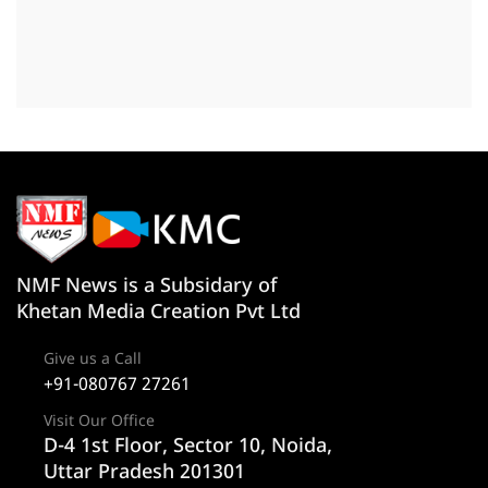
NMF News is a Subsidary of
Khetan Media Creation Pvt Ltd
Give us a Call
+91-080767 27261
Visit Our Office
D-4 1st Floor, Sector 10, Noida,
Uttar Pradesh 201301