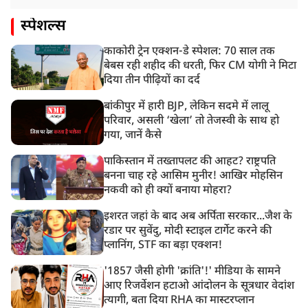
स्पेशल्स
काकोरी ट्रेन एक्शन-डे स्पेशल: 70 साल तक
बेबस रही शहीद की धरती, फिर CM योगी ने मिटा
दिया तीन पीढ़ियों का दर्द
बांकीपुर में हारी BJP, लेकिन सदमे में लालू
परिवार, असली ‘खेला’ तो तेजस्वी के साथ हो
गया, जानें कैसे
पाकिस्तान में तख्तापलट की आहट? राष्ट्रपति
बनना चाह रहे आसिम मुनीर! आखिर मोहसिन
नकवी को ही क्यों बनाया मोहरा?
इशरत जहां के बाद अब अर्पिता सरकार...जैश के
रडार पर सुवेंदु, मोदी स्टाइल टार्गेट करने की
प्लानिंग, STF का बड़ा एक्शन!
'1857 जैसी होगी 'क्रांति'!' मीडिया के सामने
आए रिजर्वेशन हटाओ आंदोलन के सूत्रधार वेदांश
त्यागी, बता दिया RHA का मास्टरप्लान