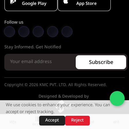
Google Play
App Store
Follow us
Stay Informed. Get Notified
Subscribe
Copyright © 2026 KMC PVT. LTD. All Rights Reserved.
Designed & Developed by
We use cookies to enhance your experience. You can
accept or reject tracking.
Accept
Reject
शॉर्ट्स
होम
वीडियो
खोजें
वेब स्टोरीज़