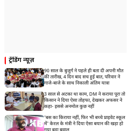
की बातचीत
8:22 AM
देशभर में आज से 'हर घर तिरंगा' अभियान, सीएम योगी लखनऊ
में करेंगे यात्रा का शुभारंभ
8:21 AM
गाज़ियाबाद में मुठभेड़, 3 ड्रग तस्कर गिरफ्तार, 21 किलो गांजा
बरामद
ट्रेंडिंग न्यूज़
90 साल के बुजुर्ग ने पहले ही बता दी अपनी मौत
की तारीख, 4 दिन बाद सच हुई बात, परिवार ने
गाजे-बाजे के साथ निकाली अंतिम यात्रा
3 साल से अटका था काम, DM ने कराया पूरा तो
किसान ने दिया ऐसा तोहफा, देखकर अफसर ने
कहा- इससे अनमोल कुछ नहीं
'बस का किराया नहीं, फिर भी बच्चे प्राइवेट स्कूल
में' केरल के मंत्री ने दिया ऐसा बयान की खड़ा हो
गया बड़ा बवाल