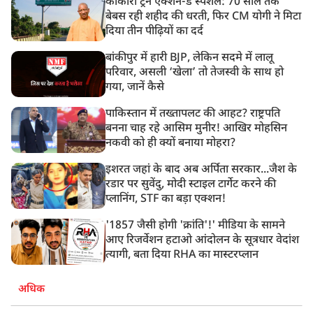
काकोरी ट्रेन एक्शन-डे स्पेशल: 70 साल तक
बेबस रही शहीद की धरती, फिर CM योगी ने मिटा
दिया तीन पीढ़ियों का दर्द
बांकीपुर में हारी BJP, लेकिन सदमे में लालू
परिवार, असली ‘खेला’ तो तेजस्वी के साथ हो
गया, जानें कैसे
पाकिस्तान में तख्तापलट की आहट? राष्ट्रपति
बनना चाह रहे आसिम मुनीर! आखिर मोहसिन
नकवी को ही क्यों बनाया मोहरा?
इशरत जहां के बाद अब अर्पिता सरकार...जैश के
रडार पर सुवेंदु, मोदी स्टाइल टार्गेट करने की
प्लानिंग, STF का बड़ा एक्शन!
'1857 जैसी होगी 'क्रांति'!' मीडिया के सामने
आए रिजर्वेशन हटाओ आंदोलन के सूत्रधार वेदांश
त्यागी, बता दिया RHA का मास्टरप्लान
अधिक