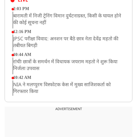
LIVE
2:03 PM
बारामती में निजी ट्रेनिंग विमान दुर्घटनाग्रस्त, किसी के घायल होने
की कोई सूचना नहीं
12:16 PM
JPSC परीक्षा विवाद: अनशन पर बैठे छात्र नेता देवेंद्र महतो की
तबीयत बिगड़ी
10:44 AM
रांचीः छात्रों के समर्थन में विधायक जयराम महतो ने शुरू किया
निर्जला उपवास
10:42 AM
NIA ने मलप्पुरम विस्फोटक केस में मुख्य साजिशकर्ता को
गिरफ्तार किया
8:26 AM
PM मोदी को आया अमेरिकी उपराष्ट्रपति जेडी वेंस का फोन,
ADVERTISEMENT
रणनीतिक मुद्दों पर हुई बात
8:23 AM
रांची: छात्रों और झारखंड सरकार के बीच आज होगी तीसरे दौर