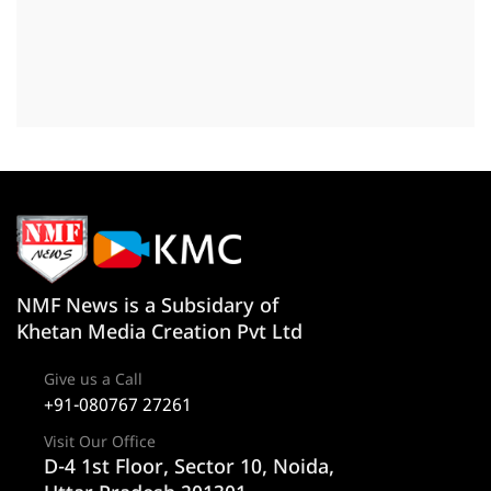
NMF News is a Subsidary of
Khetan Media Creation Pvt Ltd
Give us a Call
+91-080767 27261
Visit Our Office
D-4 1st Floor, Sector 10, Noida,