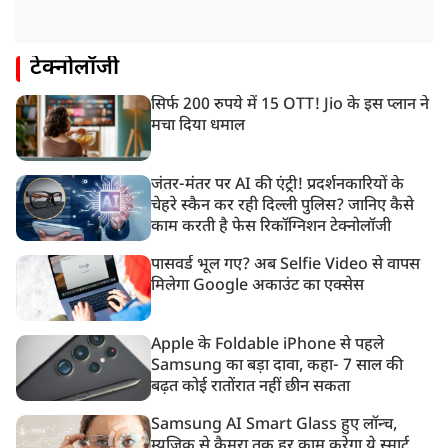
टेक्नोलॉजी
सिर्फ 200 रुपये में 15 OTT! Jio के इस प्लान ने
मचा दिया धमाल
जंतर-मंतर पर AI की एंट्री! प्रदर्शनकारियों के
चेहरे स्कैन कर रही दिल्ली पुलिस? जानिए कैसे
काम करती है फेस रिकॉग्निशन टेक्नोलॉजी
पासवर्ड भूल गए? अब Selfie Video से वापस
मिलेगा Google अकाउंट का एक्सेस
Apple के Foldable iPhone से पहले
Samsung का बड़ा दावा, कहा- 7 साल की
बढ़त कोई रातोंरात नहीं छीन सकता
Samsung AI Smart Glass हुए लॉन्च,
म्यूजिक से कैमरा तक हर काम करेगा ये स्मार्ट