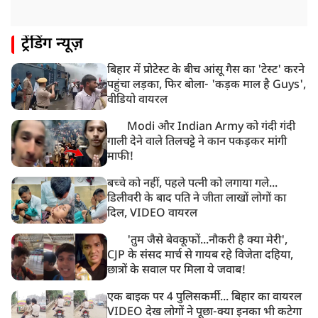
ट्रेंडिंग न्यूज़
बिहार में प्रोटेस्ट के बीच आंसू गैस का 'टेस्ट' करने
पहुंचा लड़का, फिर बोला- 'कड़क माल है Guys',
वीडियो वायरल
Modi और Indian Army को गंदी गंदी
गाली देने वाले तिलचट्टे ने कान पकड़कर मांगी
माफी!
बच्चे को नहीं, पहले पत्नी को लगाया गले...
डिलीवरी के बाद पति ने जीता लाखों लोगों का
दिल, VIDEO वायरल
'तुम जैसे बेवकूफों...नौकरी है क्या मेरी',
CJP के संसद मार्च से गायब रहे विजेता दहिया,
छात्रों के सवाल पर मिला ये जवाब!
एक बाइक पर 4 पुलिसकर्मी... बिहार का वायरल
VIDEO देख लोगों ने पूछा-क्या इनका भी कटेगा