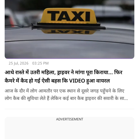
25 Jul, 2026
03:25 PM
आधे रास्ते में उतरी महिला, ड्राइवर ने मांगा पूरा किराया... फिर
कैमरे में कैद हो गई ऐसी बहस कि VIDEO हुआ वायरल
आज के दौर में लोग आमतौर पर एक स्थान से दूसरे जगह पहुँचने के लिए
लोग कैब की सुविधा लेते हैं लेकिन कई बार कैब ड्राइवर की सवारी के साथ
नोकझोंक हो जाती है. ऐसा ही एक वीडियो तेज़ी से वायरल हो रहा है. इसमें
महिला ने कैब बुक कर अपने गंतव्य की ओर सफर शुरू किया था. लेकिन
ADVERTISEMENT
रास्ते में किसी वजह से उसने अपना प्लान बदल दिया और ड्राइवर से गाड़ी
बीच रास्ते में रोकने के लिए कहा.