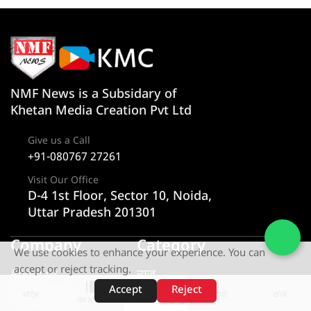
NMF News is a Subsidary of
Khetan Media Creation Pvt Ltd
Give us a Call
+91-080767 27261
Visit Our Office
D-4 1st Floor, Sector 10, Noida,
Uttar Pradesh 201301
Company
Category
We use cookies to enhance your experience. You can
accept or reject tracking.
About us
न्यूज
Accept
Reject
Privacy Policy
राज्य
शॉर्ट्स
होम
वीडियो
खोजें
वेब स्टोरीज़