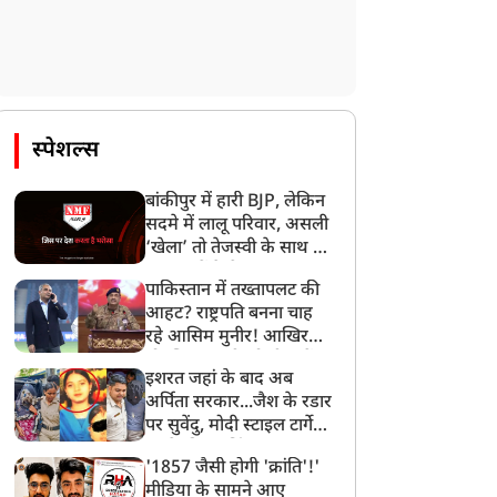
सृजित
6.60 करोड़ रुपये
स्पेशल्स
बांकीपुर में हारी BJP, लेकिन
सदमे में लालू परिवार, असली
‘खेला’ तो तेजस्वी के साथ हो
गया, जानें कैसे
पाकिस्तान में तख्तापलट की
आहट? राष्ट्रपति बनना चाह
रहे आसिम मुनीर! आखिर
मोहसिन नकवी को ही क्यों
इशरत जहां के बाद अब
बनाया मोहरा?
अर्पिता सरकार...जैश के रडार
पर सुवेंदु, मोदी स्टाइल टार्गेट
करने की प्लानिंग, STF का
'1857 जैसी होगी 'क्रांति'!'
बड़ा एक्शन!
मीडिया के सामने आए