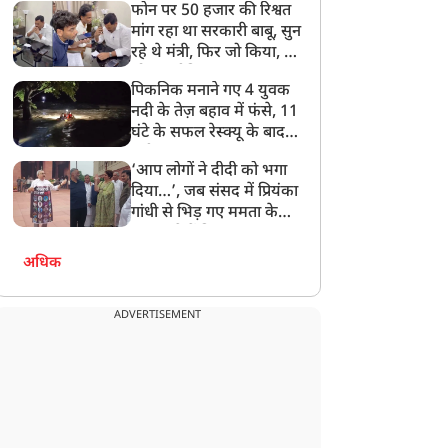
फोन पर 50 हजार की रिश्वत
बेटी को गोद लें प्रधानमंत्री
मांग रहा था सरकारी बाबू, सुन
रहे थे मंत्री, फिर जो किया, वो
सोशल मीडिया पर छा गया
पिकनिक मनाने गए 4 युवक
नदी के तेज़ बहाव में फंसे, 11
घंटे के सफल रेस्क्यू के बाद
बची जान
‘आप लोगों ने दीदी को भगा
दिया…’, जब संसद में प्रियंका
गांधी से भिड़ गए ममता के
सांसद, देखें दिलचस्प Video
अधिक
ADVERTISEMENT