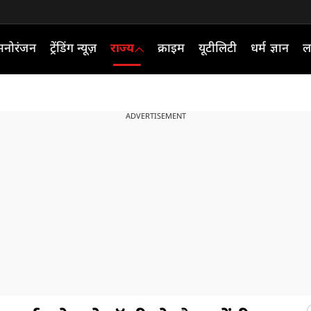
मनोरंजन
ट्रेंडिंग न्यूज़
राज्य
क्राइम
यूटीलिटी
धर्म ज्ञान
ल
ADVERTISEMENT