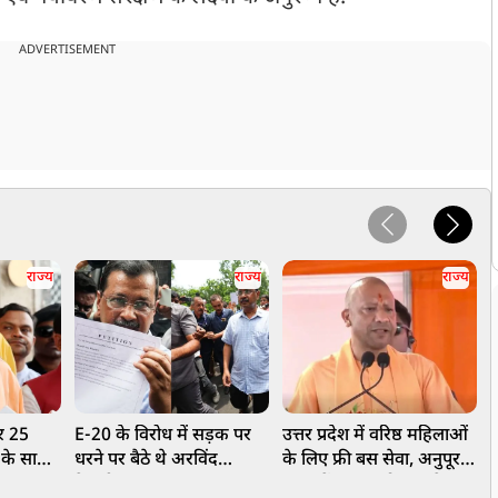
ADVERTISEMENT
राज्य
राज्य
राज्य
र 25
E-20 के विरोध में सड़क पर
उत्तर प्रदेश में वरिष्ठ महिलाओं
ड
 के साथ
धरने पर बैठे थे अरविंद
के लिए फ्री बस सेवा, अनुपूरक
उ
पक्षः CM
केजरीवाल, 2.33 लाख
बजट में 100 करोड़ रुपये का
प