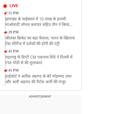
LIVE
7:51 PM
झारखंड के चाईबासा में 10 लाख के इनामी
माओवादी जोनल कमांडर सहित तीन ने किया
आत्मसमर्पण
6:29 PM
श्रीलंका क्रिकेट का बड़ा फैसला, भारत के खिलाफ
टेस्ट सीरीज में दर्शकों की होगी फ्री एंट्री
5:41 PM
महाराष्ट्र के डिप्टी CM एकनाथ शिंदे ने दिल्ली में
PM मोदी से की मुलाकात
3:45 PM
हाईकोर्ट ने अतीक अहमद के बेटे मोहम्मद उमर
और अली अहमद की पैरोल अर्जी की मंजूर
12:59 PM
CM योगी का सपा पर हमला, कहा- वोट बैंक की
ADVERTISEMENT
राजनीति ने कारीगरों का सम्मान छीना
10:57 AM