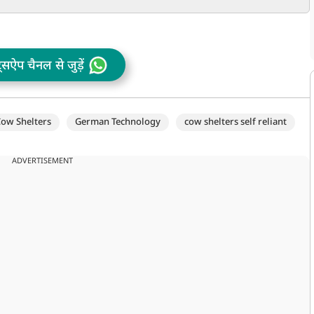
पीटिशन लेकर पुलिस ने धरना
प्रावधान
खत्म कराया
ट्सऐप चैनल से जुड़ें
ow Shelters
German Technology
cow shelters self reliant
ADVERTISEMENT