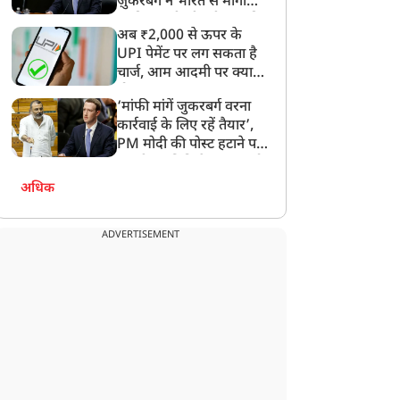
ज़ुकरबर्ग ने भारत से मांगी
माफ़ी, गलती भी स्वीकार की
अब ₹2,000 से ऊपर के
UPI पेमेंट पर लग सकता है
चार्ज, आम आदमी पर क्या
होगा असर?
‘मांफी मांगें जुकरबर्ग वरना
कार्रवाई के लिए रहें तैयार’,
PM मोदी की पोस्ट हटाने पर
संसदीय समिति ने Meta को
लगाई फटकार
अधिक
राज्य
राज्य
ADVERTISEMENT
ेयरी कॉन्क्लेव-2026: दुग्ध
छत्तीसगढ़ सरकार का बड़ा
त्पादन में उत्तर प्रदेश देश में
फैसला, हथियार छोड़ने वाले
्रथम, 2.25 लाख रोजगार
66 माओवादियों को मिलेंगे