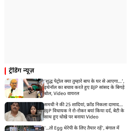
रांची: झारखंड विधानसभा परिसर में घुसे छात्र प्रदर्शनकारी,
पुलिस ने किया लाठीचार्ज
1:33 PM
संसद में फिर हंगामा, कार्यवाही स्थगित, नहीं चल सका प्रश्नकाल
12:43 PM
रांची प्रदर्शन: विधानसभा के बेहद करीब पहुंचे छात्र, वाटर कैनन
का हुआ इस्तेमाल
12:18 PM
ट्रेंडिंग न्यूज़
झारखंड विधानसभा के करीब पहुंचे छात्र प्रदर्शनकारी, तार वाले
बैरिकेड उखाड़े
‘शुद्ध पेट्रोल क्या तुम्हारे बाप के घर से आएगा…’,
11:24 AM
इथेनॉल का बचाव करते हुए BJP सांसद के बिगड़े
दिल्ली में AAP विधायक अजय दत्त के दक्षिणपुरी स्थित दफ़्तर के
बोल, Video वायरल
बाहर BJP का प्रदर्शन
समधी ने की 25 शादियां, फ्रॉड निकला दामाद…
BJP विधायक ने रो-रोकर बयां किया दर्द, बेटी के
साथ हुए धोखे पर बनाया Video
'...तो Egg थेरेपी के लिए तैयार रहें', बंगाल में