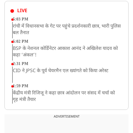
LIVE
5:03 PM
रांची में विधानसभा के गेट पर पहुंचे प्रदर्शनकारी छात्र, भारी पुलिस
बल तैनात
5:02 PM
BSP के नेशनल कोर्डिनेटर आकाश आनंद ने अखिलेश यादव को
कहा ‘अंकल’!
2:31 PM
CID ने JPSC के पूर्व चेयरमैन एल ख्यांगते को किया अरेस्ट
1:59 PM
केंद्रीय मंत्री रिजिजू ने कहा छात्र आंदोलन पर संसद में चर्चा को
गृह मंत्री तैयार
1:54 PM
अभिषेक बनर्जी को आंखों के इलाज के लिए विदेश जाने की
ADVERTISEMENT
इजाजत, SC ने लगाईं ये शर्तें!
1:40 PM