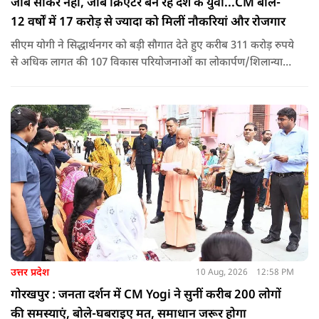
जॉब सीकर नहीं, जॉब क्रिएटर बन रहे देश के युवा...CM बोले-
12 वर्षों में 17 करोड़ से ज्यादा को मिलीं नौकरियां और रोजगार
सीएम योगी ने सिद्धार्थनगर को बड़ी सौगात देते हुए करीब 311 करोड़ रुपये
से अधिक लागत की 107 विकास परियोजनाओं का लोकार्पण/शिलान्यास
किया. इस दौरान उन्होंने कहा कि कांग्रेस-सपा ने जहां पहचान का संकट
खड़ा किया था वहीं पीएम मोदी के आह्वान से जॉब सीकर की जगह जॉब
क्रिएटर बन रहे हैं देश के युवा.
उत्तर प्रदेश
10 Aug, 2026
12:58 PM
गोरखपुर : जनता दर्शन में CM Yogi ने सुनीं करीब 200 लोगों
की समस्याएं, बोले-घबराइए मत, समाधान जरूर होगा