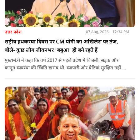
उत्तर प्रदेश
07 Aug, 2026
12:34 PM
राष्ट्रीय हथकरघा दिवस पर CM योगी का अखिलेश पर तंज,
बोले- कुछ लोग जीवनभर ‘बबुआ’ ही बने रहते हैं
मुख्यमंत्री ने कहा कि वर्ष 2017 से पहले प्रदेश में बिजली, सड़क और
कानून व्यवस्था की स्थिति खराब थी. व्यापारी और बेटियां सुरक्षित नहीं थीं.
उन्होंने आरोप लगाया कि उस समय विकास के बजाय वोट बैंक की
राजनीति होती थी, जिसका सबसे अधिक नुकसान गरीबों, कारीगरों और
हस्तशिल्पियों को उठाना पड़ा.