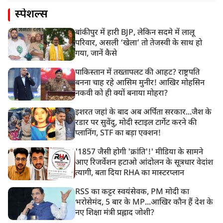
स्पेशल्स
बांकीपुर में हारी BJP, लेकिन सदमे में लालू
परिवार, असली ‘खेला’ तो तेजस्वी के साथ हो
गया, जानें कैसे
पाकिस्तान में तख्तापलट की आहट? राष्ट्रपति
बनना चाह रहे आसिम मुनीर! आखिर मोहसिन
नकवी को ही क्यों बनाया मोहरा?
इशरत जहां के बाद अब अर्पिता सरकार...जैश के
रडार पर सुवेंदु, मोदी स्टाइल टार्गेट करने की
प्लानिंग, STF का बड़ा एक्शन!
'1857 जैसी होगी 'क्रांति'!' मीडिया के सामने
आए रिजर्वेशन हटाओ आंदोलन के सूत्रधार वेदांश
त्यागी, बता दिया RHA का मास्टरप्लान
RSS का कट्टर स्वयंसेवक, PM मोदी का
भरोसेमंद, 5 बार के MP...आखिर कौन हैं देश के
नए शिक्षा मंत्री प्रह्लाद जोशी?