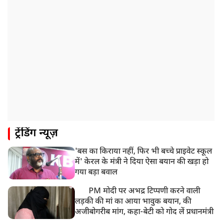
8:19 AM
उत्तराखंड: हरिद्वार में गंगा उफान पर, जलस्तर में बढ़ोतरी
8:18 AM
UP: लखनऊ में चलती कार में लगी आग, युवक की जिंदा जलकर
मौत
ट्रेंडिंग न्यूज़
'बस का किराया नहीं, फिर भी बच्चे प्राइवेट स्कूल
में' केरल के मंत्री ने दिया ऐसा बयान की खड़ा हो
गया बड़ा बवाल
PM मोदी पर अभद्र टिप्पणी करने वाली
लड़की की मां का आया भावुक बयान, की
अजीबोगरीब मांग, कहा-बेटी को गोद लें प्रधानमंत्री