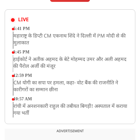
LIVE
5:41 PM
महाराष्ट्र के डिप्टी CM एकनाथ शिंदे ने दिल्ली में PM मोदी से की
मुलाकात
3:45 PM
हाईकोर्ट ने अतीक अहमद के बेटे मोहम्मद उमर और अली अहमद
की पैरोल अर्जी की मंजूर
12:59 PM
CM योगी का सपा पर हमला, कहा- वोट बैंक की राजनीति ने
कारीगरों का सम्मान छीना
10:57 AM
रांची में अनशनकारी राहुल की तबीयत बिगड़ी! अस्पताल में कराया
गया भर्ती
9:20 AM
CBI का बड़ा खुलासा, NTA के एक्सपर्ट्स ने ही लीक कराया
ADVERTISEMENT
NEET-UG का पेपर