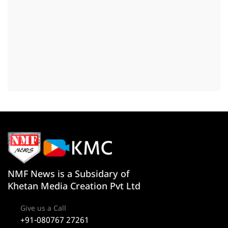
NMF News is a Subsidary of
Khetan Media Creation Pvt Ltd
Give us a Call
+91-080767 27261