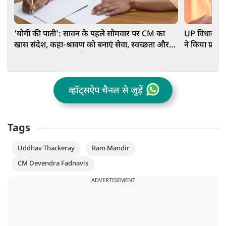
'योगी की पाती': सावन के पहले सोमवार पर CM का
UP विधानमंडल
खास संदेश, कहा-श्रावण को बनाएं सेवा, स्वच्छता और
ने किया प्रदर्
जल संरक्षण का जनअभियान
सार्थक चर्चा
व्हॉट्सऐप चैनल से जुड़ें
Tags
Uddhav Thackeray
Ram Mandir
CM Devendra Fadnavis
ADVERTISEMENT