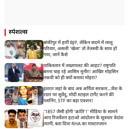
स्पेशल्स
बांकीपुर में हारी BJP, लेकिन सदमे में लालू
परिवार, असली ‘खेला’ तो तेजस्वी के साथ हो
गया, जानें कैसे
पाकिस्तान में तख्तापलट की आहट? राष्ट्रपति
बनना चाह रहे आसिम मुनीर! आखिर मोहसिन
नकवी को ही क्यों बनाया मोहरा?
इशरत जहां के बाद अब अर्पिता सरकार...जैश के
रडार पर सुवेंदु, मोदी स्टाइल टार्गेट करने की
प्लानिंग, STF का बड़ा एक्शन!
'1857 जैसी होगी 'क्रांति'!' मीडिया के सामने
आए रिजर्वेशन हटाओ आंदोलन के सूत्रधार वेदांश
त्यागी, बता दिया RHA का मास्टरप्लान