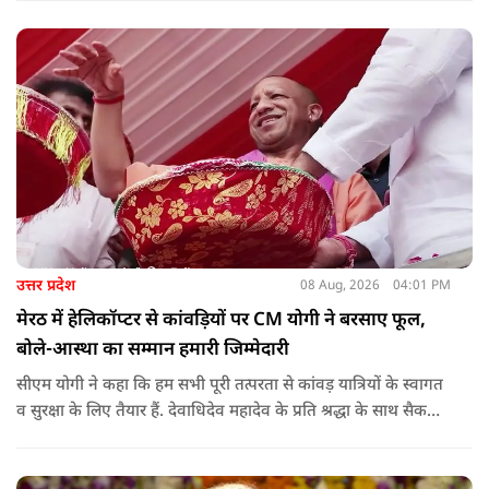
ताकि कार्यक्रम का सुचारु एवं प्रभावी संचालन सुनिश्चित हो सके. अपर
मुख्य सचिव, माध्यमिक शिक्षा, पार्थ सारथी सेन शर्मा ने बताया कि मुख्य
सचिव, उत्तर प्रदेश शासन, की ओर से सभी जिलाधिकारियों को जारी
निर्देश में कहा गया है कि प्रत्येक जिले में तैनात आईएएस, आईपीएस, और
आईएफएस के युवा अधिकारी हर माह कम से कम एक इंटरमीडिएट स्तर
के विद्यालय का भ्रमण कर विद्यार्थियों के साथ संवाद स्थापित करें.
उत्तर प्रदेश
08 Aug, 2026
04:01 PM
मेरठ में हेलिकॉप्टर से कांवड़ियों पर CM योगी ने बरसाए फूल,
बोले-आस्था का सम्मान हमारी जिम्मेदारी
सीएम योगी ने कहा कि हम सभी पूरी तत्परता से कांवड़ यात्रियों के स्वागत
व सुरक्षा के लिए तैयार हैं. देवाधिदेव महादेव के प्रति श्रद्धा के साथ सैकड़ों
किलोमीटर पैदल यात्रा कर रहे शिवभक्त भक्ति, समर्पण, सामाजिक व
राष्ट्रीय एकता और समरसता का जीवंत उदाहरण प्रस्तुत कर रहे हैं. जात-