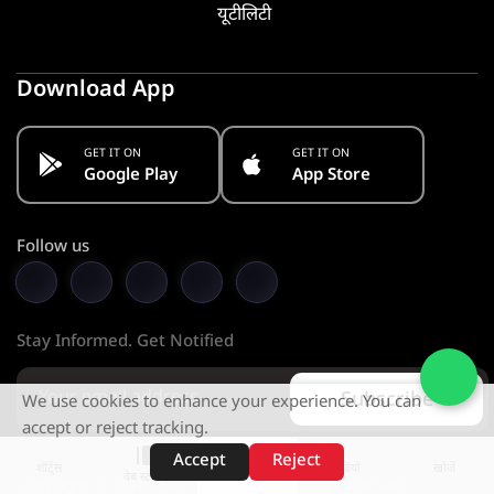
यूटीलिटी
Download App
GET IT ON
GET IT ON
Google Play
App Store
Follow us
Stay Informed. Get Notified
Subscribe
We use cookies to enhance your experience. You can
accept or reject tracking.
Accept
Reject
शॉर्ट्स
होम
वीडियो
खोजें
वेब स्टोरीज़
Copyright © 2026 KMC PVT. LTD. All Rights Reserved.