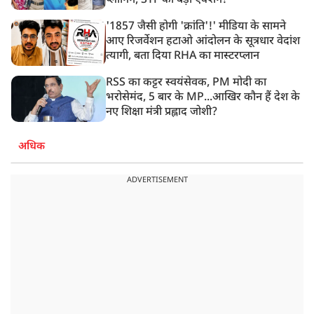
प्लानिंग, STF का बड़ा एक्शन!
'1857 जैसी होगी 'क्रांति'!' मीडिया के सामने
आए रिजर्वेशन हटाओ आंदोलन के सूत्रधार वेदांश
त्यागी, बता दिया RHA का मास्टरप्लान
RSS का कट्टर स्वयंसेवक, PM मोदी का
भरोसेमंद, 5 बार के MP...आखिर कौन हैं देश के
नए शिक्षा मंत्री प्रह्लाद जोशी?
अधिक
ADVERTISEMENT