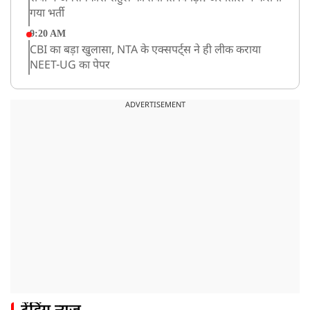
गया भर्ती
9:20 AM
CBI का बड़ा खुलासा, NTA के एक्सपर्ट्स ने ही लीक कराया
NEET-UG का पेपर
8:19 AM
उत्तराखंड: हरिद्वार में गंगा उफान पर, जलस्तर में बढ़ोतरी
ADVERTISEMENT
8:18 AM
UP: लखनऊ में चलती कार में लगी आग, युवक की जिंदा जलकर
मौत