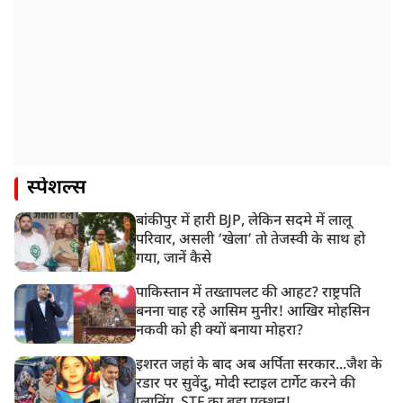
स्पेशल्स
बांकीपुर में हारी BJP, लेकिन सदमे में लालू
परिवार, असली ‘खेला’ तो तेजस्वी के साथ हो
गया, जानें कैसे
पाकिस्तान में तख्तापलट की आहट? राष्ट्रपति
बनना चाह रहे आसिम मुनीर! आखिर मोहसिन
नकवी को ही क्यों बनाया मोहरा?
इशरत जहां के बाद अब अर्पिता सरकार...जैश के
रडार पर सुवेंदु, मोदी स्टाइल टार्गेट करने की