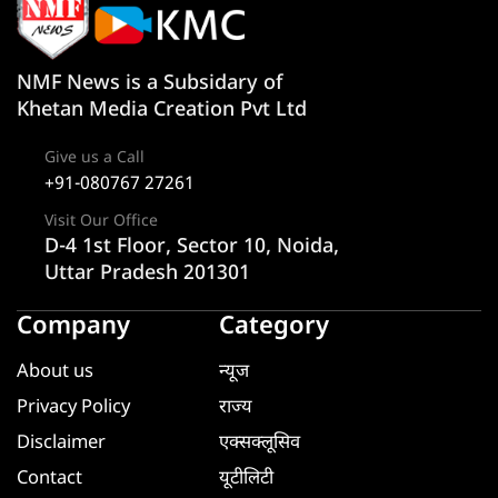
NMF News is a Subsidary of
Khetan Media Creation Pvt Ltd
Give us a Call
+91-080767 27261
Visit Our Office
D-4 1st Floor, Sector 10, Noida,
Uttar Pradesh 201301
Company
Category
About us
न्यूज
Privacy Policy
राज्य
Disclaimer
एक्सक्लूसिव
Contact
यूटीलिटी