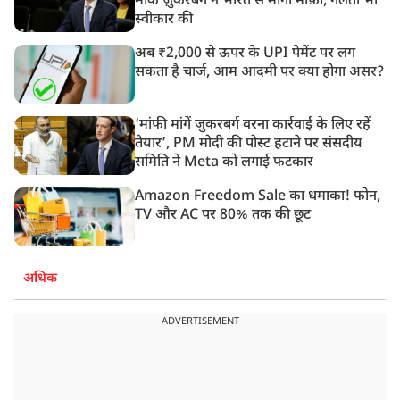
मार्क ज़ुकरबर्ग ने भारत से मांगी माफ़ी, गलती भी
स्वीकार की
अब ₹2,000 से ऊपर के UPI पेमेंट पर लग
सकता है चार्ज, आम आदमी पर क्या होगा असर?
‘मांफी मांगें जुकरबर्ग वरना कार्रवाई के लिए रहें
तैयार’, PM मोदी की पोस्ट हटाने पर संसदीय
समिति ने Meta को लगाई फटकार
Amazon Freedom Sale का धमाका! फोन,
TV और AC पर 80% तक की छूट
अधिक
ADVERTISEMENT