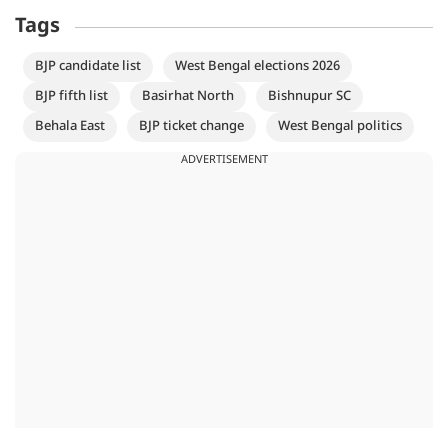
Tags
BJP candidate list
West Bengal elections 2026
BJP fifth list
Basirhat North
Bishnupur SC
Behala East
BJP ticket change
West Bengal politics
ADVERTISEMENT