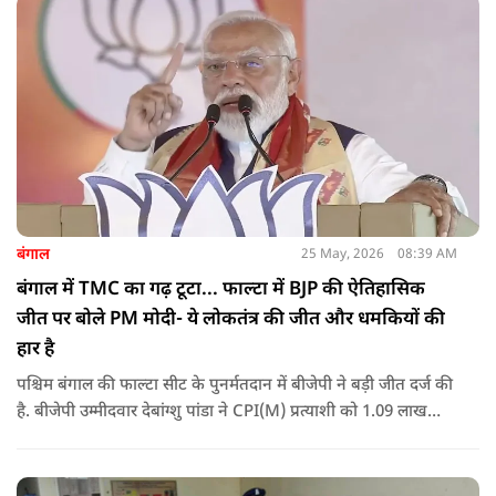
बंगाल
25 May, 2026
08:39 AM
बंगाल में TMC का गढ़ टूटा... फाल्टा में BJP की ऐतिहासिक
जीत पर बोले PM मोदी- ये लोकतंत्र की जीत और धमकियों की
हार है
पश्चिम बंगाल की फाल्टा सीट के पुनर्मतदान में बीजेपी ने बड़ी जीत दर्ज की
है. बीजेपी उम्मीदवार देबांग्शु पांडा ने CPI(M) प्रत्याशी को 1.09 लाख
वोटों से हराया, जबकि TMC चौथे स्थान पर रही. पीएम मोदी ने इसे
लोकतंत्र की जीत बताया है.