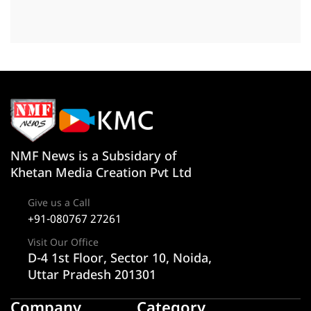
NMF News is a Subsidary of
Khetan Media Creation Pvt Ltd
Give us a Call
+91-080767 27261
Visit Our Office
D-4 1st Floor, Sector 10, Noida,
Uttar Pradesh 201301
Company
Category