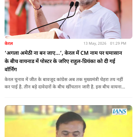
केरल
13 May, 2026
01:29 PM
‘अगला अमेठी ना बन जाए...’, केरल में CM नाम पर घमासान
के बीच वायनाड में पोस्टर के जरिए राहुल-प्रियंका को दी गई
वॉर्निंग
केरल चुनाव में जीत के बावजूद कांग्रेस अब तक मुख्यमंत्री चेहरा तय नहीं
कर पाई है. तीन बड़े दावेदारों के बीच खींचतान जारी है. इस बीच वायनाड
में राहुल गांधी और प्रियंका गांधी के खिलाफ पोस्टर लगने से राजनीतिक
तनाव और बढ़ गया है.