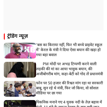
UP: लखनऊ में चलती कार में लगी आग, युवक की जिंदा जलकर
मौत
ट्रेंडिंग न्यूज़
'बस का किराया नहीं, फिर भी बच्चे प्राइवेट स्कूल
में' केरल के मंत्री ने दिया ऐसा बयान की खड़ा हो
गया बड़ा बवाल
PM मोदी पर अभद्र टिप्पणी करने वाली
लड़की की मां का आया भावुक बयान, की
अजीबोगरीब मांग, कहा-बेटी को गोद लें प्रधानमंत्री
फोन पर 50 हजार की रिश्वत मांग रहा था सरकारी
बाबू, सुन रहे थे मंत्री, फिर जो किया, वो सोशल
मीडिया पर छा गया
पिकनिक मनाने गए 4 युवक नदी के तेज़ बहाव में