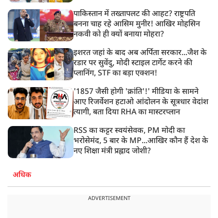
पाकिस्तान में तख्तापलट की आहट? राष्ट्रपति
बनना चाह रहे आसिम मुनीर! आखिर मोहसिन
नकवी को ही क्यों बनाया मोहरा?
इशरत जहां के बाद अब अर्पिता सरकार...जैश के
रडार पर सुवेंदु, मोदी स्टाइल टार्गेट करने की
प्लानिंग, STF का बड़ा एक्शन!
'1857 जैसी होगी 'क्रांति'!' मीडिया के सामने
आए रिजर्वेशन हटाओ आंदोलन के सूत्रधार वेदांश
त्यागी, बता दिया RHA का मास्टरप्लान
RSS का कट्टर स्वयंसेवक, PM मोदी का
भरोसेमंद, 5 बार के MP...आखिर कौन हैं देश के
नए शिक्षा मंत्री प्रह्लाद जोशी?
अधिक
ADVERTISEMENT