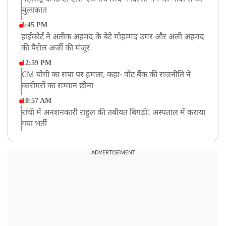
मुलाकात
3:45 PM
हाईकोर्ट ने अतीक अहमद के बेटे मोहम्मद उमर और अली अहमद
की पैरोल अर्जी की मंजूर
12:59 PM
CM योगी का सपा पर हमला, कहा- वोट बैंक की राजनीति ने
कारीगरों का सम्मान छीना
10:57 AM
रांची में अनशनकारी राहुल की तबीयत बिगड़ी! अस्पताल में कराया
गया भर्ती
9:20 AM
CBI का बड़ा खुलासा, NTA के एक्सपर्ट्स ने ही लीक कराया
ADVERTISEMENT
NEET-UG का पेपर
8:19 AM
उत्तराखंड: हरिद्वार में गंगा उफान पर, जलस्तर में बढ़ोतरी
8:18 AM