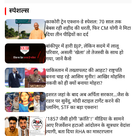
स्पेशल्स
काकोरी ट्रेन एक्शन-डे स्पेशल: 70 साल तक
बेबस रही शहीद की धरती, फिर CM योगी ने मिटा
दिया तीन पीढ़ियों का दर्द
बांकीपुर में हारी BJP, लेकिन सदमे में लालू
परिवार, असली ‘खेला’ तो तेजस्वी के साथ हो
गया, जानें कैसे
पाकिस्तान में तख्तापलट की आहट? राष्ट्रपति
बनना चाह रहे आसिम मुनीर! आखिर मोहसिन
नकवी को ही क्यों बनाया मोहरा?
इशरत जहां के बाद अब अर्पिता सरकार...जैश के
रडार पर सुवेंदु, मोदी स्टाइल टार्गेट करने की
प्लानिंग, STF का बड़ा एक्शन!
'1857 जैसी होगी 'क्रांति'!' मीडिया के सामने
आए रिजर्वेशन हटाओ आंदोलन के सूत्रधार वेदांश
त्यागी, बता दिया RHA का मास्टरप्लान