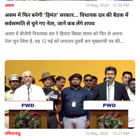
असम
10 May, 2026
12:36 PM
असम में फिर बनेगी 'हिमंत' सरकार... विधायक दल की बैठक में
सर्वसम्मति से चुने गए नेता, जानें कब लेंगे शपथ
असम में बीजेपी विधायक दल ने हिमंता बिस्वा सरमा को फिर से अपना
नेता चुन लिया है. वह 12 मई को लगातार दूसरी बार मुख्यमंत्री पद की
शपथ लेंगे. गुवाहाटी में हुई बैठक में उनके नाम पर सर्वसम्मति से मुहर
लगाई गई.
तमिलनाडु
10 May, 2026
10:27 AM