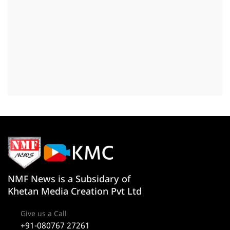
NMF News is a Subsidary of
Khetan Media Creation Pvt Ltd
Give us a Call
+91-080767 27261