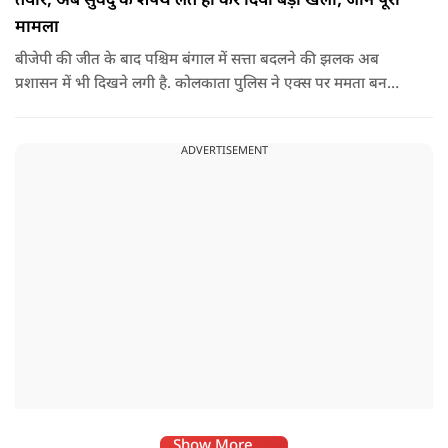
तैयार, अब सुवेंदु के शपथ लेते ही कर दिया बड़ा खेला; जानें पूरा
मामला
बीजेपी की जीत के बाद पश्चिम बंगाल में सत्ता बदलने की झलक अब
प्रशासन में भी दिखने लगी है. कोलकाता पुलिस ने एक्स पर ममता बनर्जी
और अभिषेक बनर्जी को अनफॉलो कर नरेंद्र मोदी और अमित शाह को
फॉलो करना शुरू कर दिया है, जिसे बदलते राजनीतिक समीकरणों का बड़ा
ADVERTISEMENT
संकेत माना जा रहा है.
Show More