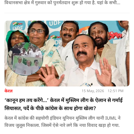
विधानसभा क्षेत्र में गुरुवार को पुनर्मतदान शुरू हो गया है. यहां के सभी
285 मतदान केंद्रों पर दोबारा मतदान कराया जा रहा है. मतदान सुबह 7
बजे से शाम 6 बजे तक चलेगा और नतीजे 24 मई को घोषित किए जाएंगे.
केरल
15 May, 2026
12:51 PM
‘कानून हम तय करेंगे…’ केरल में मुस्लिम लीग के ऐलान से गर्माई
सियासत, पर्दे के पीछे कांग्रेस के साथ होगा खेला?
केरल में कांग्रेस की सहयोगी इंडियन यूनियन मुस्लिम लीग यानी IUML ने
विजय जुलूस निकाला. जिसमें ऐसे नारे लगे कि नया विवाद खड़ा हो गया.