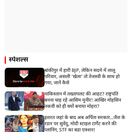
स्पेशल्स
बांकीपुर में हारी BJP, लेकिन सदमे में लालू
परिवार, असली ‘खेला’ तो तेजस्वी के साथ हो
गया, जानें कैसे
पाकिस्तान में तख्तापलट की आहट? राष्ट्रपति
बनना चाह रहे आसिम मुनीर! आखिर मोहसिन
नकवी को ही क्यों बनाया मोहरा?
इशरत जहां के बाद अब अर्पिता सरकार...जैश के
रडार पर सुवेंदु, मोदी स्टाइल टार्गेट करने की
प्लानिंग, STF का बड़ा एक्शन!