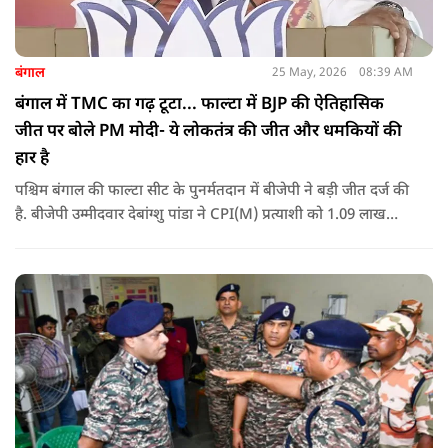
बंगाल
25 May, 2026
08:39 AM
बंगाल में TMC का गढ़ टूटा... फाल्टा में BJP की ऐतिहासिक
जीत पर बोले PM मोदी- ये लोकतंत्र की जीत और धमकियों की
हार है
पश्चिम बंगाल की फाल्टा सीट के पुनर्मतदान में बीजेपी ने बड़ी जीत दर्ज की
है. बीजेपी उम्मीदवार देबांग्शु पांडा ने CPI(M) प्रत्याशी को 1.09 लाख
वोटों से हराया, जबकि TMC चौथे स्थान पर रही. पीएम मोदी ने इसे
लोकतंत्र की जीत बताया है.