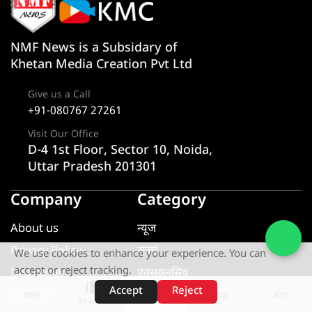
NMF News is a Subsidary of
Khetan Media Creation Pvt Ltd
Give us a Call
+91-080767 27261
Visit Our Office
D-4 1st Floor, Sector 10, Noida,
Uttar Pradesh 201301
Company
Category
About us
न्यूज
Privacy Policy
राज्य
We use cookies to enhance your experience. You can
accept or reject tracking.
Disclaimer
एक्सक्लूसिव
Accept
Reject
Contact
यूटीलिटी
शॉर्ट्स
होम
वीडियो
खोजें
वेब स्टोरीज़