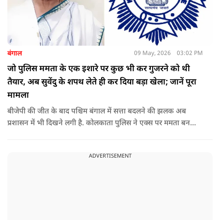
बंगाल
09 May, 2026
03:02 PM
जो पुलिस ममता के एक इशारे पर कुछ भी कर गुजरने को थी
तैयार, अब सुवेंदु के शपथ लेते ही कर दिया बड़ा खेला; जानें पूरा
मामला
बीजेपी की जीत के बाद पश्चिम बंगाल में सत्ता बदलने की झलक अब
प्रशासन में भी दिखने लगी है. कोलकाता पुलिस ने एक्स पर ममता बनर्जी
और अभिषेक बनर्जी को अनफॉलो कर नरेंद्र मोदी और अमित शाह को
फॉलो करना शुरू कर दिया है, जिसे बदलते राजनीतिक समीकरणों का बड़ा
ADVERTISEMENT
संकेत माना जा रहा है.