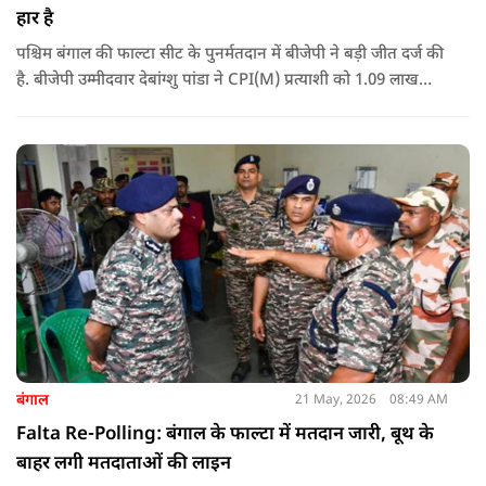
हार है
पश्चिम बंगाल की फाल्टा सीट के पुनर्मतदान में बीजेपी ने बड़ी जीत दर्ज की
है. बीजेपी उम्मीदवार देबांग्शु पांडा ने CPI(M) प्रत्याशी को 1.09 लाख
वोटों से हराया, जबकि TMC चौथे स्थान पर रही. पीएम मोदी ने इसे
लोकतंत्र की जीत बताया है.
बंगाल
21 May, 2026
08:49 AM
Falta Re-Polling: बंगाल के फाल्टा में मतदान जारी, बूथ के
बाहर लगी मतदाताओं की लाइन