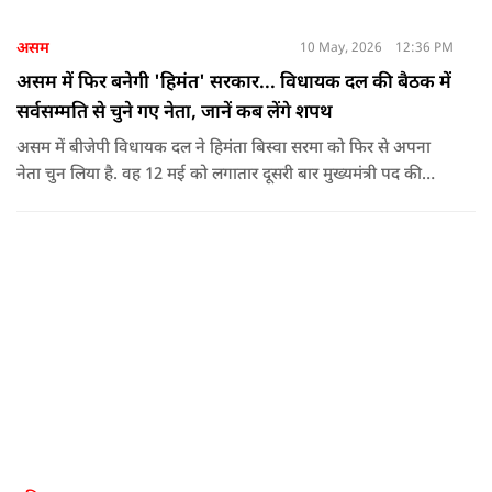
असम
10 May, 2026
12:36 PM
असम में फिर बनेगी 'हिमंत' सरकार... विधायक दल की बैठक में
सर्वसम्मति से चुने गए नेता, जानें कब लेंगे शपथ
असम में बीजेपी विधायक दल ने हिमंता बिस्वा सरमा को फिर से अपना
नेता चुन लिया है. वह 12 मई को लगातार दूसरी बार मुख्यमंत्री पद की
शपथ लेंगे. गुवाहाटी में हुई बैठक में उनके नाम पर सर्वसम्मति से मुहर
लगाई गई.