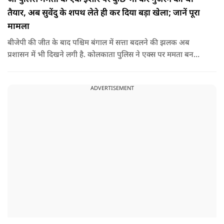
तैयार, अब सुवेंदु के शपथ लेते ही कर दिया बड़ा खेला; जानें पूरा
मामला
बीजेपी की जीत के बाद पश्चिम बंगाल में सत्ता बदलने की झलक अब
प्रशासन में भी दिखने लगी है. कोलकाता पुलिस ने एक्स पर ममता बनर्जी
और अभिषेक बनर्जी को अनफॉलो कर नरेंद्र मोदी और अमित शाह को
फॉलो करना शुरू कर दिया है, जिसे बदलते राजनीतिक समीकरणों का बड़ा
ADVERTISEMENT
संकेत माना जा रहा है.