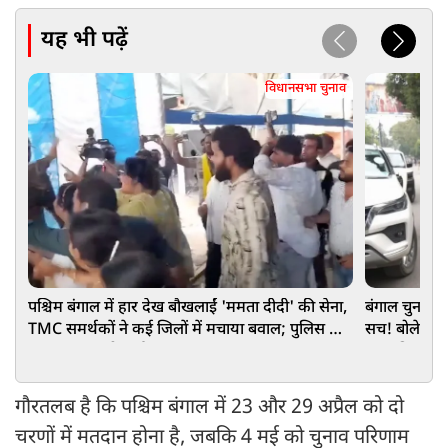
यह भी पढ़ें
विधानसभा चुनाव
पश्चिम बंगाल में हार देख बौखलाईं 'ममता दीदी' की सेना,
बंगाल चुनाव: 
TMC समर्थकों ने कई जिलों में मचाया बवाल; पुलिस को
सच! बोले— भ्र
करना पड़ा लाठीचार्ज
उतार दिया गर
गौरतलब है कि पश्चिम बंगाल में 23 और 29 अप्रैल को दो
चरणों में मतदान होना है, जबकि 4 मई को चुनाव परिणाम