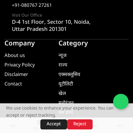
+91-080767 27261
Visit Our Office
D-4 1st Floor, Sector 10, Noida,
Uttar Pradesh 201301
Company
Category
About us
न्यूज
Privacy Policy
राज्य
Disclaimer
एक्सक्लूसिव
Contact
यूटीलिटी
खेल
मनोरंजन
We use cookies to enhance your experience. You can
धर्म ज्ञान
accept or reject tracking.
यूटीलिटी
Accept
Reject
शॉर्ट्स
होम
वीडियो
खोजें
वेब स्टोरीज़