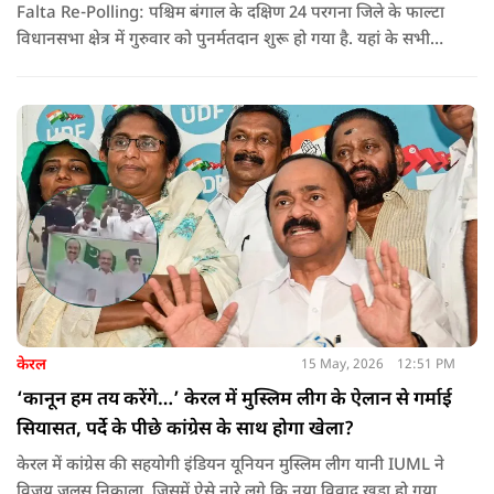
Falta Re-Polling: पश्चिम बंगाल के दक्षिण 24 परगना जिले के फाल्टा
विधानसभा क्षेत्र में गुरुवार को पुनर्मतदान शुरू हो गया है. यहां के सभी
285 मतदान केंद्रों पर दोबारा मतदान कराया जा रहा है. मतदान सुबह 7
बजे से शाम 6 बजे तक चलेगा और नतीजे 24 मई को घोषित किए जाएंगे.
केरल
15 May, 2026
12:51 PM
‘कानून हम तय करेंगे…’ केरल में मुस्लिम लीग के ऐलान से गर्माई
सियासत, पर्दे के पीछे कांग्रेस के साथ होगा खेला?
केरल में कांग्रेस की सहयोगी इंडियन यूनियन मुस्लिम लीग यानी IUML ने
विजय जुलूस निकाला. जिसमें ऐसे नारे लगे कि नया विवाद खड़ा हो गया.