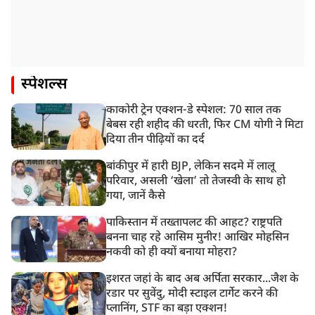
स्पेशल्स
काकोरी ट्रेन एक्शन-डे स्पेशल: 70 साल तक
बेबस रही शहीद की धरती, फिर CM योगी ने मिटा
दिया तीन पीढ़ियों का दर्द
बांकीपुर में हारी BJP, लेकिन सदमे में लालू
परिवार, असली ‘खेला’ तो तेजस्वी के साथ हो
गया, जानें कैसे
पाकिस्तान में तख्तापलट की आहट? राष्ट्रपति
बनना चाह रहे आसिम मुनीर! आखिर मोहसिन
नकवी को ही क्यों बनाया मोहरा?
इशरत जहां के बाद अब अर्पिता सरकार...जैश के
रडार पर सुवेंदु, मोदी स्टाइल टार्गेट करने की
प्लानिंग, STF का बड़ा एक्शन!