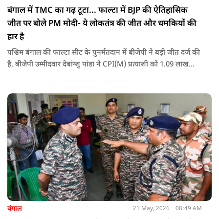
बंगाल में TMC का गढ़ टूटा... फाल्टा में BJP की ऐतिहासिक
जीत पर बोले PM मोदी- ये लोकतंत्र की जीत और धमकियों की
हार है
पश्चिम बंगाल की फाल्टा सीट के पुनर्मतदान में बीजेपी ने बड़ी जीत दर्ज की
है. बीजेपी उम्मीदवार देबांग्शु पांडा ने CPI(M) प्रत्याशी को 1.09 लाख
वोटों से हराया, जबकि TMC चौथे स्थान पर रही. पीएम मोदी ने इसे
लोकतंत्र की जीत बताया है.
बंगाल
21 May, 2026
08:49 AM