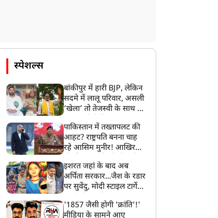
स्पेशल्स
बांकीपुर में हारी BJP, लेकिन
सदमे में लालू परिवार, असली
‘खेला’ तो तेजस्वी के साथ हो
गया, जानें कैसे
पाकिस्तान में तख्तापलट की
आहट? राष्ट्रपति बनना चाह
रहे आसिम मुनीर! आखिर
मोहसिन नकवी को ही क्यों
इशरत जहां के बाद अब
बनाया मोहरा?
अर्पिता सरकार...जैश के रडार
पर सुवेंदु, मोदी स्टाइल टार्गेट
करने की प्लानिंग, STF का
'1857 जैसी होगी 'क्रांति'!'
बड़ा एक्शन!
मीडिया के सामने आए