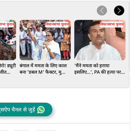
सभा चुनाव
विधानसभा चुनाव
विधानसभा चुनाव
ो! ड्यूटी
बंगाल में ममता के लिए काल
'मैंने ममता को हराया
 जीत
बना 'डबल M' फैक्टर, मुस्लिम
इसलिए...', PA की हत्या पर
ब
चल अब
बहुल जिलों में भी BJP ने
भड़के सुवेंदु अधिकारी, बोले-
स
TMC को पछाड़ा; जानें
यह सुनियोजित साजिश थी
स
सियासी गणित
क
ट्सऐप चैनल से जुड़ें