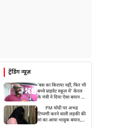
PM मोदी आज IIT दिल्ली के दीक्षांत समारोह में
शामिल होंगे
ट्रेंडिंग न्यूज़
'बस का किराया नहीं, फिर भी
बच्चे प्राइवेट स्कूल में' केरल
के मंत्री ने दिया ऐसा बयान की
खड़ा हो गया बड़ा बवाल
PM मोदी पर अभद्र
टिप्पणी करने वाली लड़की की
मां का आया भावुक बयान,
की अजीबोगरीब मांग, कहा-