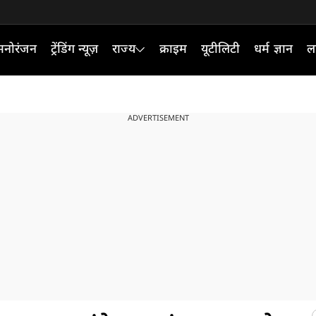
मनोरंजन
ट्रेंडिंग न्यूज़
राज्य
क्राइम
यूटीलिटी
धर्म ज्ञान
ल
ADVERTISEMENT