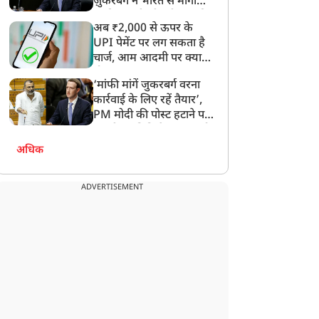
ज़ुकरबर्ग ने भारत से मांगी
माफ़ी, गलती भी स्वीकार की
अब ₹2,000 से ऊपर के
UPI पेमेंट पर लग सकता है
चार्ज, आम आदमी पर क्या
विधानसभा चुनाव
विधानसभा चुनाव
होगा असर?
‘मांफी मांगें जुकरबर्ग वरना
कार्रवाई के लिए रहें तैयार’,
PM मोदी की पोस्ट हटाने पर
संसदीय समिति ने Meta को
लगाई फटकार
अधिक
थलापति विजय की सरकार
अमित शाह का ममता बनर्जी
नने का रास्ता साफ, कांग्रेस
पर तीखा प्रहार, बोले- दीदी,
ADVERTISEMENT
मेत इन 3 पार्टियों ने दिया
सुवेंदु दा ने आपको घर में
मर्थन, ऐसे पूरा हुआ बहुमत
घुसकर हराया
ा जादुई आंकड़ा