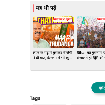
यह भी पढ़ें
विधानसभा चुनाव
विधान
लेफ्ट के गढ़ में घुसकर बीजेपी
Bihar का गुमनाम हीर
ने दी मात, केरलम में भी खुला
संभालते ही BJP की
खाता, जानिए कैसे हुआ खेल?
पक्की, पहले हिमा
बंगाल में भी धमाल
व्हॉ
Tags