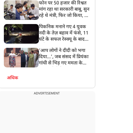
फोन पर 50 हजार की रिश्वत
बेटी को गोद लें प्रधानमंत्री
मांग रहा था सरकारी बाबू, सुन
रहे थे मंत्री, फिर जो किया, वो
सोशल मीडिया पर छा गया
पिकनिक मनाने गए 4 युवक
नदी के तेज़ बहाव में फंसे, 11
घंटे के सफल रेस्क्यू के बाद
बची जान
‘आप लोगों ने दीदी को भगा
दिया…’, जब संसद में प्रियंका
गांधी से भिड़ गए ममता के
सांसद, देखें दिलचस्प Video
अधिक
ADVERTISEMENT