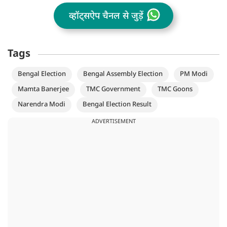
व्हॉट्सऐप चैनल से जुड़ें
Tags
Bengal Election
Bengal Assembly Election
PM Modi
Mamta Banerjee
TMC Government
TMC Goons
Narendra Modi
Bengal Election Result
ADVERTISEMENT