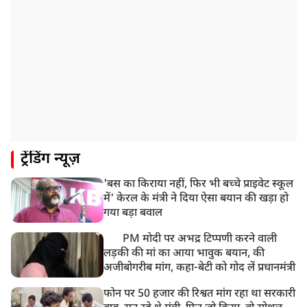
रांची में अनशनकारी राहुल की तबीयत बिगड़ी! अस्पताल में कराया
गया भर्ती
9:20 AM
CBI का बड़ा खुलासा, NTA के एक्सपर्ट्स ने ही लीक कराया
NEET-UG का पेपर
8:19 AM
उत्तराखंड: हरिद्वार में गंगा उफान पर, जलस्तर में बढ़ोतरी
8:18 AM
ट्रेंडिंग न्यूज़
UP: लखनऊ में चलती कार में लगी आग, युवक की जिंदा जलकर
मौत
'बस का किराया नहीं, फिर भी बच्चे प्राइवेट स्कूल
में' केरल के मंत्री ने दिया ऐसा बयान की खड़ा हो
गया बड़ा बवाल
PM मोदी पर अभद्र टिप्पणी करने वाली
लड़की की मां का आया भावुक बयान, की
अजीबोगरीब मांग, कहा-बेटी को गोद लें प्रधानमंत्री
फोन पर 50 हजार की रिश्वत मांग रहा था सरकारी