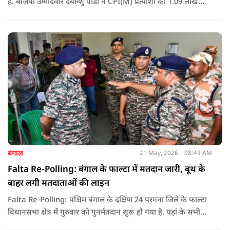
है. बीजेपी उम्मीदवार देबांग्शु पांडा ने CPI(M) प्रत्याशी को 1.09 लाख
वोटों से हराया, जबकि TMC चौथे स्थान पर रही. पीएम मोदी ने इसे
लोकतंत्र की जीत बताया है.
बंगाल
21 May, 2026
08:49 AM
Falta Re-Polling: बंगाल के फाल्टा में मतदान जारी, बूथ के
बाहर लगी मतदाताओं की लाइन
Falta Re-Polling: पश्चिम बंगाल के दक्षिण 24 परगना जिले के फाल्टा
विधानसभा क्षेत्र में गुरुवार को पुनर्मतदान शुरू हो गया है. यहां के सभी
285 मतदान केंद्रों पर दोबारा मतदान कराया जा रहा है. मतदान सुबह 7