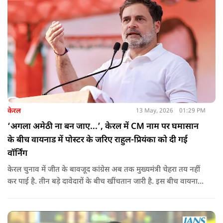
केरल
13 May, 2026
01:29 PM
‘अगला अमेठी ना बन जाए...’, केरल में CM नाम पर घमासान
के बीच वायनाड में पोस्टर के जरिए राहुल-प्रियंका को दी गई
वॉर्निंग
केरल चुनाव में जीत के बावजूद कांग्रेस अब तक मुख्यमंत्री चेहरा तय नहीं
कर पाई है. तीन बड़े दावेदारों के बीच खींचतान जारी है. इस बीच वायनाड
में राहुल गांधी और प्रियंका गांधी के खिलाफ पोस्टर लगने से राजनीतिक
तनाव और बढ़ गया है.