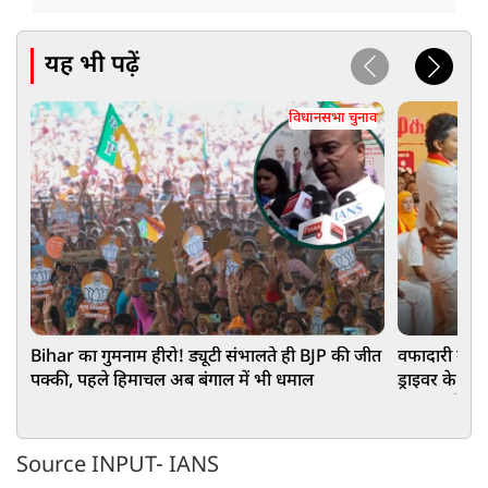
यह भी पढ़ें
विधानसभा चुनाव
Bihar का गुमनाम हीरो! ड्यूटी संभालते ही BJP की जीत
वफादारी का म
पक्की, पहले हिमाचल अब बंगाल में भी धमाल
ड्राइवर के ब
वायरल हो रहा 
Source INPUT- IANS