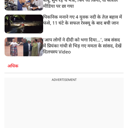
बाबू, सुन रहे थे मंत्री, फिर जो किया, वो सोशल
मीडिया पर छा गया
पिकनिक मनाने गए 4 युवक नदी के तेज़ बहाव में
फंसे, 11 घंटे के सफल रेस्क्यू के बाद बची जान
‘आप लोगों ने दीदी को भगा दिया…’, जब संसद
में प्रियंका गांधी से भिड़ गए ममता के सांसद, देखें
दिलचस्प Video
अधिक
ADVERTISEMENT