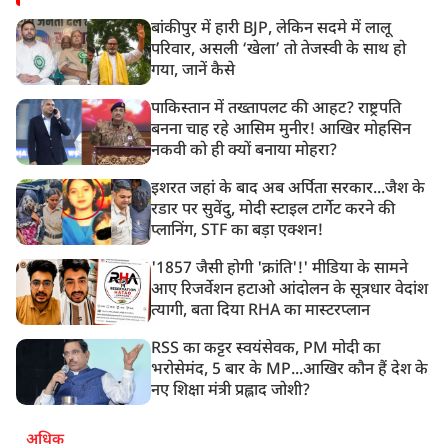
बांकीपुर में हारी BJP, लेकिन सदमे में लालू
परिवार, असली ‘खेला’ तो तेजस्वी के साथ हो
गया, जानें कैसे
पाकिस्तान में तख्तापलट की आहट? राष्ट्रपति
बनना चाह रहे आसिम मुनीर! आखिर मोहसिन
नकवी को ही क्यों बनाया मोहरा?
इशरत जहां के बाद अब अर्पिता सरकार...जैश के
रडार पर सुवेंदु, मोदी स्टाइल टार्गेट करने की
प्लानिंग, STF का बड़ा एक्शन!
'1857 जैसी होगी 'क्रांति'!' मीडिया के सामने
आए रिजर्वेशन हटाओ आंदोलन के सूत्रधार वेदांश
त्यागी, बता दिया RHA का मास्टरप्लान
RSS का कट्टर स्वयंसेवक, PM मोदी का
भरोसेमंद, 5 बार के MP...आखिर कौन हैं देश के
नए शिक्षा मंत्री प्रह्लाद जोशी?
अधिक