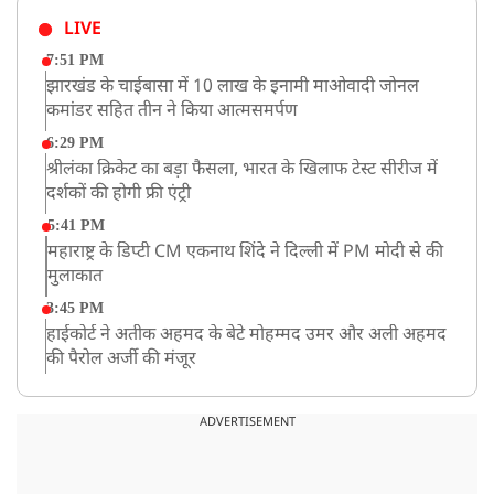
LIVE
7:51 PM
झारखंड के चाईबासा में 10 लाख के इनामी माओवादी जोनल
कमांडर सहित तीन ने किया आत्मसमर्पण
6:29 PM
श्रीलंका क्रिकेट का बड़ा फैसला, भारत के खिलाफ टेस्ट सीरीज में
दर्शकों की होगी फ्री एंट्री
5:41 PM
महाराष्ट्र के डिप्टी CM एकनाथ शिंदे ने दिल्ली में PM मोदी से की
मुलाकात
3:45 PM
हाईकोर्ट ने अतीक अहमद के बेटे मोहम्मद उमर और अली अहमद
की पैरोल अर्जी की मंजूर
12:59 PM
CM योगी का सपा पर हमला, कहा- वोट बैंक की राजनीति ने
ADVERTISEMENT
कारीगरों का सम्मान छीना
10:57 AM