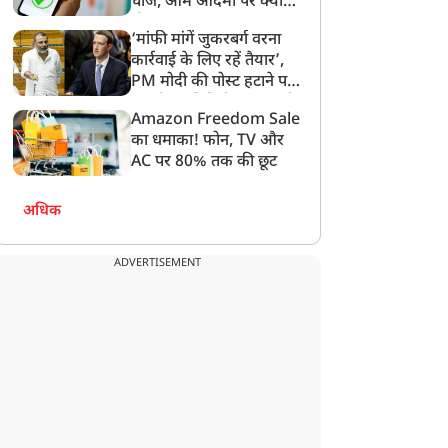
चार्ज, आम आदमी पर क्या
होगा असर?
‘मांफी मांगें जुकरबर्ग वरना
कार्रवाई के लिए रहें तैयार’,
PM मोदी की पोस्ट हटाने पर
संसदीय समिति ने Meta को
Amazon Freedom Sale
लगाई फटकार
का धमाका! फोन, TV और
AC पर 80% तक की छूट
अधिक
ADVERTISEMENT