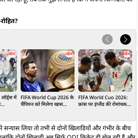
पेश आ रहा हूं, तब तक मुझे लगता है कि मैं अपनी जिम्मेदारी को
ट-रोहित?
खेल
खेल
खेल
्ड्स में
FIFA World Cup 2026 के
FIFA World Cuo 2026:
र
ा
चैंपियन को मिलेगा खास
फ्रांस पर इंग्लैंड की रोमांचक
270 रन से
सम्मान, पहली बार खिलाड़ियों
जीत, 64 साल पुराना रिकॉर्ड
क
ेस्ट
को दी जाएगी चैंपियनशिप रिंग
टूटा
न
 से सन्यास लिया तो तभी से दोनों खिलाडियों और गंभीर के बीच