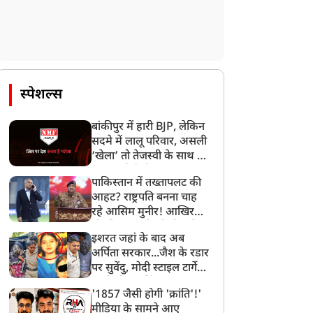
स्पेशल्स
बांकीपुर में हारी BJP, लेकिन
सदमे में लालू परिवार, असली
‘खेला’ तो तेजस्वी के साथ हो
गया, जानें कैसे
पाकिस्तान में तख्तापलट की
आहट? राष्ट्रपति बनना चाह
रहे आसिम मुनीर! आखिर
मोहसिन नकवी को ही क्यों
इशरत जहां के बाद अब
बनाया मोहरा?
अर्पिता सरकार...जैश के रडार
पर सुवेंदु, मोदी स्टाइल टार्गेट
करने की प्लानिंग, STF का
'1857 जैसी होगी 'क्रांति'!'
बड़ा एक्शन!
मीडिया के सामने आए