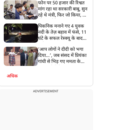
फोन पर 50 हजार की रिश्वत
बेटी को गोद लें प्रधानमंत्री
मांग रहा था सरकारी बाबू, सुन
रहे थे मंत्री, फिर जो किया, वो
सोशल मीडिया पर छा गया
पिकनिक मनाने गए 4 युवक
नदी के तेज़ बहाव में फंसे, 11
घंटे के सफल रेस्क्यू के बाद
बची जान
‘आप लोगों ने दीदी को भगा
दिया…’, जब संसद में प्रियंका
गांधी से भिड़ गए ममता के
सांसद, देखें दिलचस्प Video
अधिक
ADVERTISEMENT