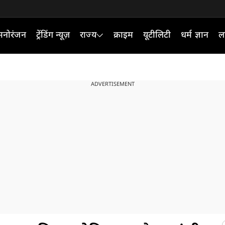
मनोरंजन
ट्रेंडिंग न्यूज़
राज्य
क्राइम
यूटीलिटी
धर्म ज्ञान
ल
ADVERTISEMENT