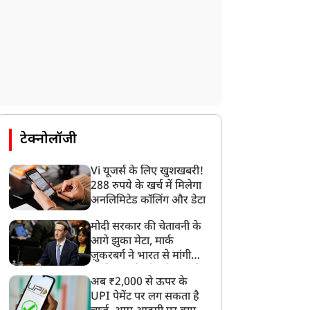
खेल
खेल
टेक्नोलॉजी
Vi यूजर्स के लिए खुशखबरी!
288 रुपये के खर्च में मिलेगा
अनलिमिटेड कॉलिंग और डेटा
वि शास्त्री ने चुनी भारत-इंग्लैंड
कारगिल विजय दिवस का था
मोदी सरकार की चेतावनी के
की ऑलटाइम ODI XI, धोनी
मौका, सेना के जादुमणि सिंह
आगे झुका मेटा, मार्क
ो बनाया कप्तान, गांगुली को
ने पाकिस्तानी बॉक्सर को मारा
ज़ुकरबर्ग ने भारत से मांगी
हीं मिली जगह
ऐसा मुक्का, रावलपिंडी तक
माफ़ी, गलती भी स्वीकार की
पहुंची गूंज
अब ₹2,000 से ऊपर के
UPI पेमेंट पर लग सकता है