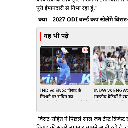
कोच तक के साथ ड्रेसिंग रूम में ईमानदारी से 
पूरी ईमानदारी से निभा रहा हूं."
क्या
2027 ODI वर्ल्ड कप खेलेंगे विरा
यह भी पढ़ें
खेल
IND vs ENG: विराट के
INDW vs ENGW: लॉर
निशाने पर सचिन का
भारतीय बेटियों ने रच
महारिकॉर्ड, 203 रन बनाते ही
इतिहास, इंग्लैंड को 
रचेंगे इतिहास
हराकर जीता महिला ट
विराट-रोहित ने पिछले साल जब टेस्ट क्रिकेट