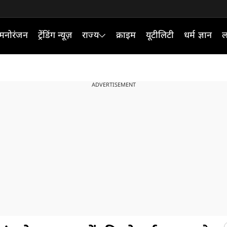
मनोरंजन
ट्रेंडिंग न्यूज़
राज्य
क्राइम
यूटीलिटी
धर्म ज्ञान
ल
ADVERTISEMENT