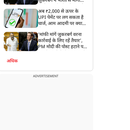
ज़ुकरबर्ग ने भारत से मांगी
माफ़ी, गलती भी स्वीकार की
अब ₹2,000 से ऊपर के
UPI पेमेंट पर लग सकता है
चार्ज, आम आदमी पर क्या
होगा असर?
‘मांफी मांगें जुकरबर्ग वरना
कार्रवाई के लिए रहें तैयार’,
PM मोदी की पोस्ट हटाने पर
संसदीय समिति ने Meta को
लगाई फटकार
अधिक
ADVERTISEMENT