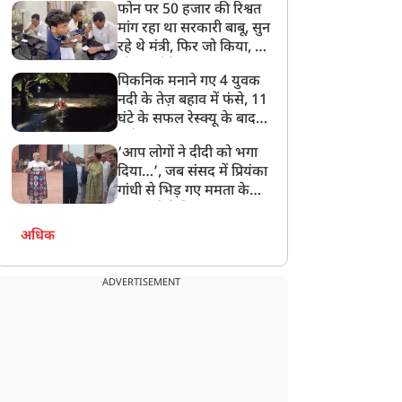
फोन पर 50 हजार की रिश्वत
बेटी को गोद लें प्रधानमंत्री
मांग रहा था सरकारी बाबू, सुन
रहे थे मंत्री, फिर जो किया, वो
सोशल मीडिया पर छा गया
पिकनिक मनाने गए 4 युवक
नदी के तेज़ बहाव में फंसे, 11
घंटे के सफल रेस्क्यू के बाद
बची जान
‘आप लोगों ने दीदी को भगा
दिया…’, जब संसद में प्रियंका
गांधी से भिड़ गए ममता के
सांसद, देखें दिलचस्प Video
अधिक
ADVERTISEMENT