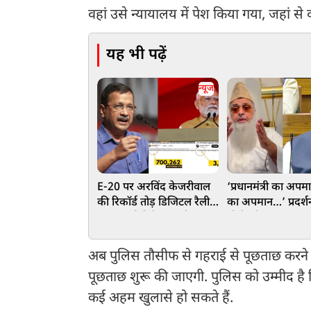
वहां उसे न्यायालय में पेश किया गया, जहां से 
यह भी पढ़ें
न्यूज
E-20 पर अरविंद केजरीवाल
‘प्रधानमंत्री का अपम
की रिकॉर्ड तोड़ डिजिटल रैली,
का अपमान…’ प्रदर्श
7 लाख लोगों ने Live देखा
मोदी को अपशब्द कह
टाउनहॉल, 4 अगस्त को PM
भड़के इमाम, छात्रों क
आवास तक मार्च का ऐलान
नसीहत
अब पुलिस तौसीफ से गहराई से पूछताछ करने क
पूछताछ शुरू की जाएगी. पुलिस को उम्मीद है क
कई अहम खुलासे हो सकते हैं.