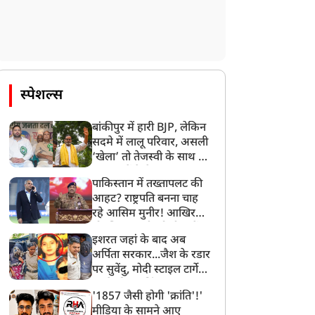
न्यूज
न्यूज
स्पेशल्स
बांकीपुर में हारी BJP, लेकिन
सदमे में लालू परिवार, असली
‘खेला’ तो तेजस्वी के साथ हो
गया, जानें कैसे
पाकिस्तान में तख्तापलट की
असम बाढ़: Ground Zero
फुकेत-दिल्ली एअर इंडिया
आहट? राष्ट्रपति बनना चाह
हुंचे CM हिमंता सरमा, बोले-
फ्लाइट में भयानक टर्बुलेंस,
रहे आसिम मुनीर! आखिर
सरकार हर कदम पर आपके
कई यात्री घायल, सुरक्षित हुई
मोहसिन नकवी को ही क्यों
ाथ है
लैंडिंग
इशरत जहां के बाद अब
बनाया मोहरा?
अर्पिता सरकार...जैश के रडार
पर सुवेंदु, मोदी स्टाइल टार्गेट
करने की प्लानिंग, STF का
'1857 जैसी होगी 'क्रांति'!'
बड़ा एक्शन!
मीडिया के सामने आए