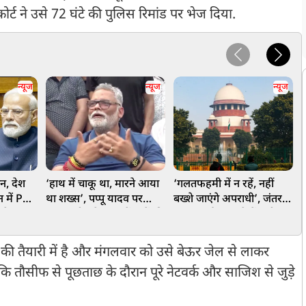
कोर्ट ने उसे 72 घंटे की पुलिस रिमांड पर भेज दिया.
न्यूज
न्यूज
न्यूज
ान, देश
‘हाथ में चाकू था, मारने आया
‘गलतफहमी में न रहें, नहीं
न में PM
था शख्स’, पप्पू यादव पर
बख्शे जाएंगे अपराधी’, जंतर-
प
ने पर
हमला, बीच प्रेस कॉन्फ्रेंस फेंकी
मंतर प्रदर्शन मामले में सुप्रीम
ो दी बड़ी
गई चप्पल, एक संदिग्ध अरेस्ट
कोर्ट की बड़ी टिप्पणी
स
ी तैयारी में है और मंगलवार को उसे बेऊर जेल से लाकर
ि तौसीफ से पूछताछ के दौरान पूरे नेटवर्क और साजिश से जुड़े