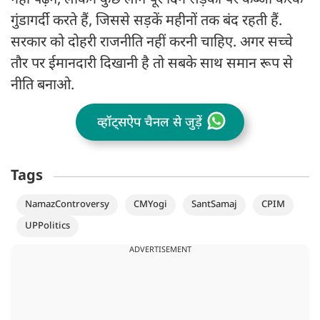
नहीं पढ़ेंगे, लेकिन कुछ लोग पूरे दिन सड़कों पर कब्‍जा करके
गुंडागर्दी करते हैं, जिससे सड़कें महीनों तक बंद रहती हैं.
सरकार को दोहरी राजनीति नहीं करनी चाहिए. अगर सच्‍चे
तौर पर ईमानदारी दिखानी है तो सबके साथ समान रूप से
नीति बनाओ.
व्हॉट्सऐप चैनल से जुड़ें
Tags
NamazControversy
CMYogi
SantSamaj
CPIM
UPPolitics
ADVERTISEMENT