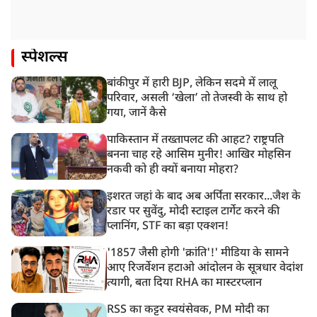
स्पेशल्स
बांकीपुर में हारी BJP, लेकिन सदमे में लालू
परिवार, असली ‘खेला’ तो तेजस्वी के साथ हो
गया, जानें कैसे
पाकिस्तान में तख्तापलट की आहट? राष्ट्रपति
बनना चाह रहे आसिम मुनीर! आखिर मोहसिन
नकवी को ही क्यों बनाया मोहरा?
इशरत जहां के बाद अब अर्पिता सरकार...जैश के
रडार पर सुवेंदु, मोदी स्टाइल टार्गेट करने की
प्लानिंग, STF का बड़ा एक्शन!
'1857 जैसी होगी 'क्रांति'!' मीडिया के सामने
आए रिजर्वेशन हटाओ आंदोलन के सूत्रधार वेदांश
त्यागी, बता दिया RHA का मास्टरप्लान
RSS का कट्टर स्वयंसेवक, PM मोदी का