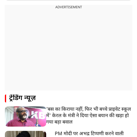
उत्तराखंड: हरिद्वार में गंगा उफान पर, जलस्तर में बढ़ोतरी
ADVERTISEMENT
8:18 AM
UP: लखनऊ में चलती कार में लगी आग, युवक की जिंदा जलकर
मौत
ट्रेंडिंग न्यूज़
'बस का किराया नहीं, फिर भी बच्चे प्राइवेट स्कूल
में' केरल के मंत्री ने दिया ऐसा बयान की खड़ा हो
गया बड़ा बवाल
PM मोदी पर अभद्र टिप्पणी करने वाली