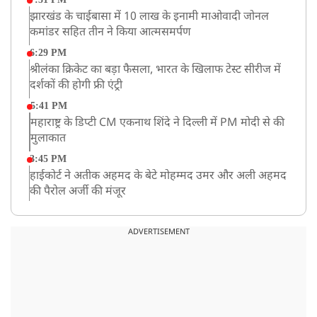
झारखंड के चाईबासा में 10 लाख के इनामी माओवादी जोनल
कमांडर सहित तीन ने किया आत्मसमर्पण
6:29 PM
श्रीलंका क्रिकेट का बड़ा फैसला, भारत के खिलाफ टेस्ट सीरीज में
दर्शकों की होगी फ्री एंट्री
5:41 PM
महाराष्ट्र के डिप्टी CM एकनाथ शिंदे ने दिल्ली में PM मोदी से की
मुलाकात
3:45 PM
हाईकोर्ट ने अतीक अहमद के बेटे मोहम्मद उमर और अली अहमद
की पैरोल अर्जी की मंजूर
12:59 PM
CM योगी का सपा पर हमला, कहा- वोट बैंक की राजनीति ने
ADVERTISEMENT
कारीगरों का सम्मान छीना
10:57 AM
रांची में अनशनकारी राहुल की तबीयत बिगड़ी! अस्पताल में कराया
गया भर्ती