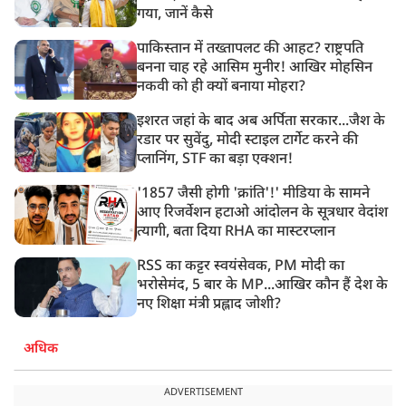
गया, जानें कैसे
पाकिस्तान में तख्तापलट की आहट? राष्ट्रपति
बनना चाह रहे आसिम मुनीर! आखिर मोहसिन
नकवी को ही क्यों बनाया मोहरा?
इशरत जहां के बाद अब अर्पिता सरकार...जैश के
रडार पर सुवेंदु, मोदी स्टाइल टार्गेट करने की
प्लानिंग, STF का बड़ा एक्शन!
'1857 जैसी होगी 'क्रांति'!' मीडिया के सामने
आए रिजर्वेशन हटाओ आंदोलन के सूत्रधार वेदांश
त्यागी, बता दिया RHA का मास्टरप्लान
RSS का कट्टर स्वयंसेवक, PM मोदी का
भरोसेमंद, 5 बार के MP...आखिर कौन हैं देश के
नए शिक्षा मंत्री प्रह्लाद जोशी?
अधिक
ADVERTISEMENT