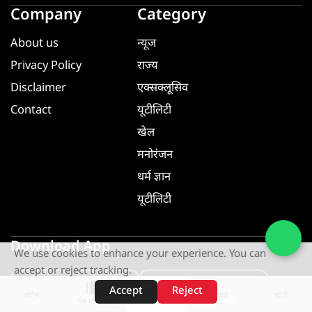
Company
Category
About us
न्यूज
Privacy Policy
राज्य
Disclaimer
एक्सक्लूसिव
Contact
यूटीलिटी
खेल
मनोरंजन
धर्म ज्ञान
यूटीलिटी
Download App
We use cookies to enhance your experience. You can
accept or reject tracking.
GET IT ON
GET IT ON
Accept
Reject
शॉर्ट्स
होम
वीडियो
खोजें
Google Play
App Store
वेब स्टोरीज़