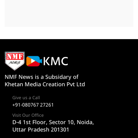
NMF News is a Subsidary of
Khetan Media Creation Pvt Ltd
Give us a Call
+91-080767 27261
Visit Our Office
D-4 1st Floor, Sector 10, Noida,
Uttar Pradesh 201301