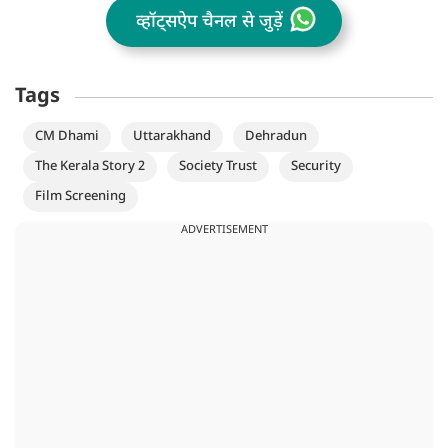
व्हॉट्सऐप चैनल से जुड़ें
Tags
CM Dhami
Uttarakhand
Dehradun
The Kerala Story 2
Society Trust
Security
Film Screening
ADVERTISEMENT