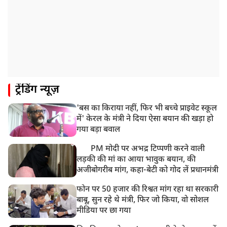
9:20 AM
CBI का बड़ा खुलासा, NTA के एक्सपर्ट्स ने ही लीक कराया
NEET-UG का पेपर
8:19 AM
उत्तराखंड: हरिद्वार में गंगा उफान पर, जलस्तर में बढ़ोतरी
8:18 AM
ट्रेंडिंग न्यूज़
UP: लखनऊ में चलती कार में लगी आग, युवक की जिंदा जलकर
मौत
'बस का किराया नहीं, फिर भी बच्चे प्राइवेट स्कूल
में' केरल के मंत्री ने दिया ऐसा बयान की खड़ा हो
गया बड़ा बवाल
PM मोदी पर अभद्र टिप्पणी करने वाली
लड़की की मां का आया भावुक बयान, की
अजीबोगरीब मांग, कहा-बेटी को गोद लें प्रधानमंत्री
फोन पर 50 हजार की रिश्वत मांग रहा था सरकारी
बाबू, सुन रहे थे मंत्री, फिर जो किया, वो सोशल
मीडिया पर छा गया