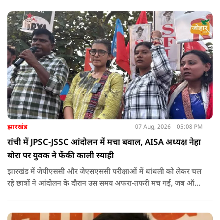
झारखंड
07 Aug, 2026
05:08 PM
रांची में JPSC-JSSC आंदोलन में मचा बवाल, AISA अध्यक्ष नेहा
बोरा पर युवक ने फेंकी काली स्याही
झारखंड में जेपीएससी और जेएसएससी परीक्षाओं में धांधली को लेकर चल
रहे छात्रों ने आंदोलन के दौरान उस समय अफरा-तफरी मच गई, जब ऑल
इंडिया स्टूडेंट्स एसोसिएशन की राष्ट्रीय अध्यक्ष नेहा बोरा पर एक युवक ने
अचानक काली स्याही फेंक दी.