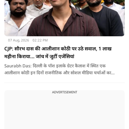
07 Aug, 2026
02:22 PM
CJP: सौरभ दास की आलीशान कोठी पर उठे सवाल, 1 लाख
महीना किराया... जांच में जुटीं एजेंसियां
Saurabh Das: दिल्ली के पॉश इलाके ग्रेटर कैलाश में स्थित एक
आलीशान कोठी इन दिनों राजनीतिक और सोशल मीडिया चर्चाओं का
हिस्सा बनी हुई है. वजह है इस घर से जुड़ा किराया और यहां रहने वाले
सौरभ दास को लेकर उठ रहे सवाल..
ADVERTISEMENT