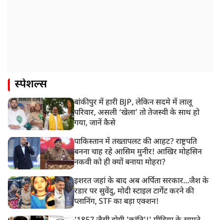
स्पेशल्स
बांकीपुर में हारी BJP, लेकिन सदमे में लालू
परिवार, असली ‘खेला’ तो तेजस्वी के साथ हो
गया, जानें कैसे
पाकिस्तान में तख्तापलट की आहट? राष्ट्रपति
बनना चाह रहे आसिम मुनीर! आखिर मोहसिन
नकवी को ही क्यों बनाया मोहरा?
इशरत जहां के बाद अब अर्पिता सरकार...जैश के
रडार पर सुवेंदु, मोदी स्टाइल टार्गेट करने की
प्लानिंग, STF का बड़ा एक्शन!