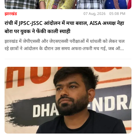
झारखंड
07 Aug, 2026
05:08 PM
रांची में JPSC-JSSC आंदोलन में मचा बवाल, AISA अध्यक्ष नेहा
बोरा पर युवक ने फेंकी काली स्याही
झारखंड में जेपीएससी और जेएसएससी परीक्षाओं में धांधली को लेकर चल
रहे छात्रों ने आंदोलन के दौरान उस समय अफरा-तफरी मच गई, जब ऑल
इंडिया स्टूडेंट्स एसोसिएशन की राष्ट्रीय अध्यक्ष नेहा बोरा पर एक युवक ने
अचानक काली स्याही फेंक दी.