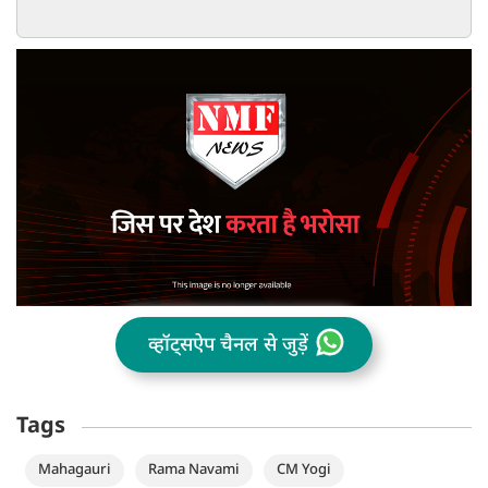
अरेस्ट
हुए बड़ी
व्हॉट्सऐप चैनल से जुड़ें
Tags
Mahagauri
Rama Navami
CM Yogi