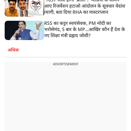
'1857 जैसी होगी 'क्रांति'!' मीडिया के सामने
आए रिजर्वेशन हटाओ आंदोलन के सूत्रधार वेदांश
त्यागी, बता दिया RHA का मास्टरप्लान
RSS का कट्टर स्वयंसेवक, PM मोदी का
भरोसेमंद, 5 बार के MP...आखिर कौन हैं देश के
नए शिक्षा मंत्री प्रह्लाद जोशी?
अधिक
ADVERTISEMENT