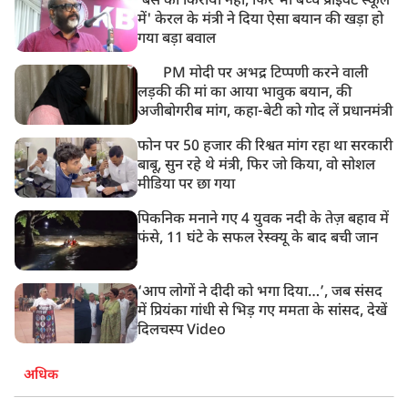
'बस का किराया नहीं, फिर भी बच्चे प्राइवेट स्कूल
में' केरल के मंत्री ने दिया ऐसा बयान की खड़ा हो
गया बड़ा बवाल
PM मोदी पर अभद्र टिप्पणी करने वाली
लड़की की मां का आया भावुक बयान, की
अजीबोगरीब मांग, कहा-बेटी को गोद लें प्रधानमंत्री
फोन पर 50 हजार की रिश्वत मांग रहा था सरकारी
बाबू, सुन रहे थे मंत्री, फिर जो किया, वो सोशल
मीडिया पर छा गया
पिकनिक मनाने गए 4 युवक नदी के तेज़ बहाव में
फंसे, 11 घंटे के सफल रेस्क्यू के बाद बची जान
‘आप लोगों ने दीदी को भगा दिया…’, जब संसद
में प्रियंका गांधी से भिड़ गए ममता के सांसद, देखें
दिलचस्प Video
अधिक