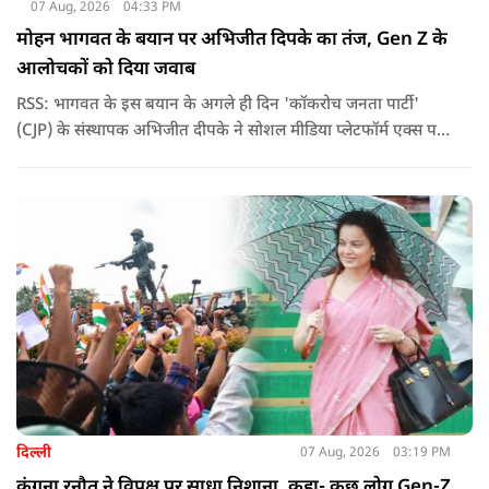
07 Aug, 2026
04:33 PM
मोहन भागवत के बयान पर अभिजीत दिपके का तंज, Gen Z के
आलोचकों को दिया जवाब
RSS: भागवत के इस बयान के अगले ही दिन 'कॉकरोच जनता पार्टी'
(CJP) के संस्थापक अभिजीत दीपके ने सोशल मीडिया प्लेटफॉर्म एक्स पर
एक छोटा लेकिन चर्चा में आ गया संदेश साझा किया. उन्होंने भागवत के
बयान से जुड़ी एक पोस्ट पर प्रतिक्रिया दिया.
दिल्ली
07 Aug, 2026
03:19 PM
कंगना रनौत ने विपक्ष पर साधा निशाना, कहा- कुछ लोग Gen-Z