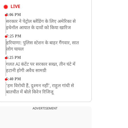
LIVE
8:06 PM
सरकार ने पेट्रोल ब्लेंडिंग के लिए अमेरिका से
इथेनॉल आयात के दावों को किया खारिज
7:25 PM
हरियाणा: पुलिस स्टेशन के बाहर गैंगवार, सात
लोग घायल
6:25 PM
गलत AI कंटेंट पर सरकार सख्त, तीन घंटे में
हटानी होगी अवैध सामग्री
5:40 PM
‘हम विरोधी हैं, दुश्मन नहीं’, राहुल गांधी से
बातचीत में बोले किरेन रिजिजू
4:42 PM
झारखंड के छात्रों को CJP का समर्थन, रांची पहुंच
ADVERTISEMENT
रहा CJP का एक दल
12:57 PM