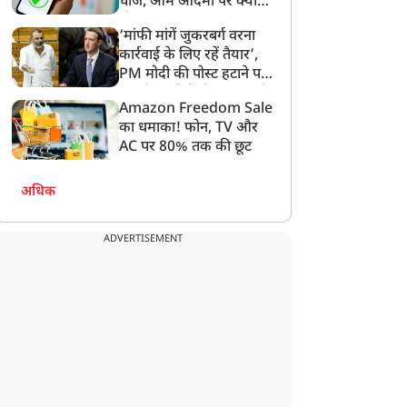
चार्ज, आम आदमी पर क्या
होगा असर?
‘मांफी मांगें जुकरबर्ग वरना
कार्रवाई के लिए रहें तैयार’,
PM मोदी की पोस्ट हटाने पर
संसदीय समिति ने Meta को
Amazon Freedom Sale
लगाई फटकार
का धमाका! फोन, TV और
AC पर 80% तक की छूट
अधिक
ADVERTISEMENT