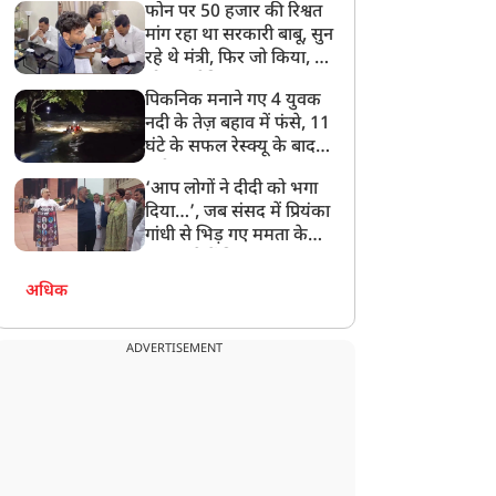
फोन पर 50 हजार की रिश्वत
बेटी को गोद लें प्रधानमंत्री
मांग रहा था सरकारी बाबू, सुन
रहे थे मंत्री, फिर जो किया, वो
सोशल मीडिया पर छा गया
पिकनिक मनाने गए 4 युवक
नदी के तेज़ बहाव में फंसे, 11
घंटे के सफल रेस्क्यू के बाद
बची जान
‘आप लोगों ने दीदी को भगा
दिया…’, जब संसद में प्रियंका
गांधी से भिड़ गए ममता के
सांसद, देखें दिलचस्प Video
अधिक
ADVERTISEMENT