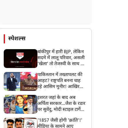
स्पेशल्स
बांकीपुर में हारी BJP, लेकिन
सदमे में लालू परिवार, असली
‘खेला’ तो तेजस्वी के साथ हो
गया, जानें कैसे
पाकिस्तान में तख्तापलट की
आहट? राष्ट्रपति बनना चाह
रहे आसिम मुनीर! आखिर
मोहसिन नकवी को ही क्यों
इशरत जहां के बाद अब
बनाया मोहरा?
अर्पिता सरकार...जैश के रडार
पर सुवेंदु, मोदी स्टाइल टार्गेट
करने की प्लानिंग, STF का
'1857 जैसी होगी 'क्रांति'!'
बड़ा एक्शन!
मीडिया के सामने आए