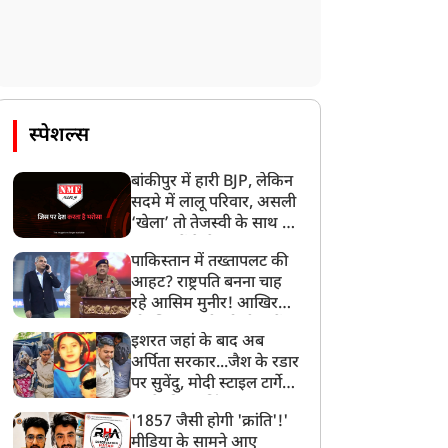
स्पेशल्स
बांकीपुर में हारी BJP, लेकिन
सदमे में लालू परिवार, असली
‘खेला’ तो तेजस्वी के साथ हो
गया, जानें कैसे
पाकिस्तान में तख्तापलट की
आहट? राष्ट्रपति बनना चाह
रहे आसिम मुनीर! आखिर
मोहसिन नकवी को ही क्यों
इशरत जहां के बाद अब
बनाया मोहरा?
अर्पिता सरकार...जैश के रडार
पर सुवेंदु, मोदी स्टाइल टार्गेट
करने की प्लानिंग, STF का
'1857 जैसी होगी 'क्रांति'!'
बड़ा एक्शन!
मीडिया के सामने आए