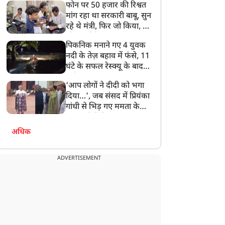
फोन पर 50 हजार की रिश्वत
बेटी को गोद लें प्रधानमंत्री
मांग रहा था सरकारी बाबू, सुन
रहे थे मंत्री, फिर जो किया, वो
सोशल मीडिया पर छा गया
पिकनिक मनाने गए 4 युवक
नदी के तेज़ बहाव में फंसे, 11
घंटे के सफल रेस्क्यू के बाद
बची जान
‘आप लोगों ने दीदी को भगा
दिया…’, जब संसद में प्रियंका
गांधी से भिड़ गए ममता के
सांसद, देखें दिलचस्प Video
अधिक
ADVERTISEMENT