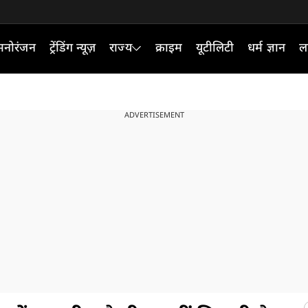
मनोरंजन
ट्रेंडिंग न्यूज़
राज्य
क्राइम
यूटीलिटी
धर्म ज्ञान
ल
ADVERTISEMENT