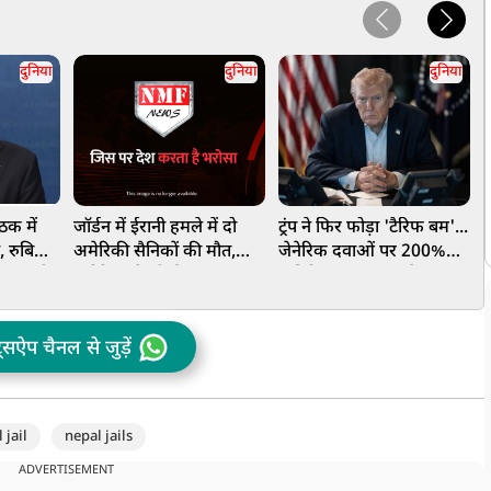
दुनिया
दुनिया
दुनिया
ठक में
जॉर्डन में ईरानी हमले में दो
ट्रंप ने फिर फोड़ा 'टैरिफ बम'...
ट
, रुबियो
अमेरिकी सैनिकों की मौत,
जेनेरिक दवाओं पर 200%
त
 पर कही
अमेरिका ने भी ईरान पर शुरू
अतिरिक्त शुल्क लगाने का
क
र कांप
किए हवाई हमले
ऐलान, जानें भारत को कितना
क
होगा नुकसान?
ट्सऐप चैनल से जुड़ें
 jail
nepal jails
ADVERTISEMENT