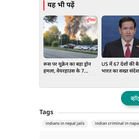
यह भी पढ़ें
दुनिया
रूस पर यूक्रेन का बड़ा ड्रोन
US में 67 देशों की बै
हमला, वेयरहाउस के 7
भारत का सख्त संदेश
कर्मचारियों की मौत; तेल डिपो
के सामने आतंकवाद
में लगी आग
ऐसी बात जिसे सुनक
जाएगा पाकिस्तान
व्हॉ
Tags
indians in nepal jails
indian criminal in napal