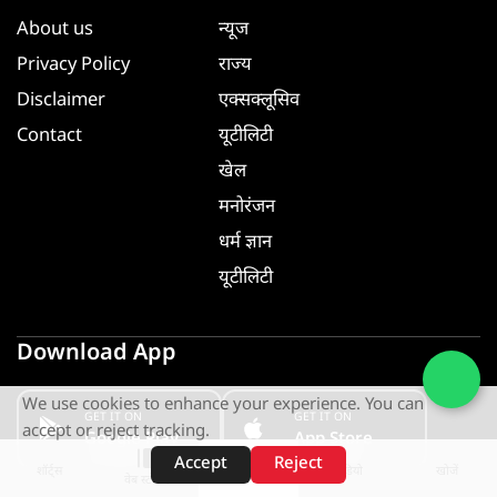
About us
न्यूज
Privacy Policy
राज्य
Disclaimer
एक्सक्लूसिव
Contact
यूटीलिटी
खेल
मनोरंजन
धर्म ज्ञान
यूटीलिटी
Download App
We use cookies to enhance your experience. You can
GET IT ON
GET IT ON
accept or reject tracking.
Google Play
App Store
Accept
Reject
शॉर्ट्स
होम
वीडियो
खोजें
वेब स्टोरीज़