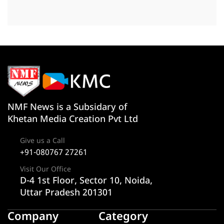
NMF News is a Subsidary of
Khetan Media Creation Pvt Ltd
Give us a Call
+91-080767 27261
Visit Our Office
D-4 1st Floor, Sector 10, Noida,
Uttar Pradesh 201301
Company
Category