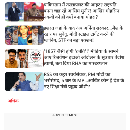
पाकिस्तान में तख्तापलट की आहट? राष्ट्रपति
बनना चाह रहे आसिम मुनीर! आखिर मोहसिन
नकवी को ही क्यों बनाया मोहरा?
इशरत जहां के बाद अब अर्पिता सरकार...जैश के
रडार पर सुवेंदु, मोदी स्टाइल टार्गेट करने की
प्लानिंग, STF का बड़ा एक्शन!
'1857 जैसी होगी 'क्रांति'!' मीडिया के सामने
आए रिजर्वेशन हटाओ आंदोलन के सूत्रधार वेदांश
त्यागी, बता दिया RHA का मास्टरप्लान
RSS का कट्टर स्वयंसेवक, PM मोदी का
भरोसेमंद, 5 बार के MP...आखिर कौन हैं देश के
नए शिक्षा मंत्री प्रह्लाद जोशी?
अधिक
ADVERTISEMENT