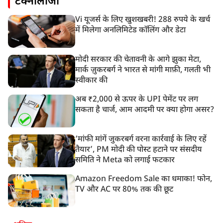
टेक्नोलॉजी
Vi यूजर्स के लिए खुशखबरी! 288 रुपये के खर्च
में मिलेगा अनलिमिटेड कॉलिंग और डेटा
मोदी सरकार की चेतावनी के आगे झुका मेटा,
मार्क ज़ुकरबर्ग ने भारत से मांगी माफ़ी, गलती भी
स्वीकार की
अब ₹2,000 से ऊपर के UPI पेमेंट पर लग
सकता है चार्ज, आम आदमी पर क्या होगा असर?
‘मांफी मांगें जुकरबर्ग वरना कार्रवाई के लिए रहें
तैयार’, PM मोदी की पोस्ट हटाने पर संसदीय
समिति ने Meta को लगाई फटकार
Amazon Freedom Sale का धमाका! फोन,
TV और AC पर 80% तक की छूट