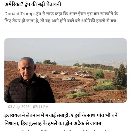
अमेरिका? ट्रंप की बड़ी चेतावनी
Donald Trump: ट्रंप ने साफ कहा कि अगर ईरान इस बार समझौते के
लिए तैयार हो जाता है, तो वह आगे होने वाले बड़े अमेरिकी हमलों से बच
सकता है. लेकिन अगर बातचीत बेनतिजा रही, तो अमेरिका और ज्यादा
सख्त कदम उठाने से पीछे नहीं हटेग.
03 Aug, 2026
07:11 PM
इजरायल ने लेबनान में मचाई तबाही, शहरों के साथ गांव भी बने
निशाना, हिजबुल्लाह के हमले का ड्रोन अटैक से जवाब