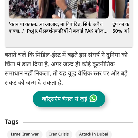
'वतन या कफन...ना आजाद, ना विवादित, सिर्फ अवैध
ट्रंप का कनाडा
कब्जा...', PoJK में प्रदर्शनकारियों ने बजाई PAK फौज
50% अतिरिक्त
की ईंट से ईंट
बताते चलें कि मिडिल-ईस्ट में बढ़ते इस संघर्ष ने दुनिया को
चिंता में डाल दिया है. अगर जल्द ही कोई कूटनीतिक
समाधान नहीं निकला, तो यह युद्ध वैश्विक स्तर पर और बड़े
संकट को जन्म दे सकता है.
व्हॉट्सऐप चैनल से जुड़ें
Tags
Israel Iran war
Iran Crisis
Attack in Dubai