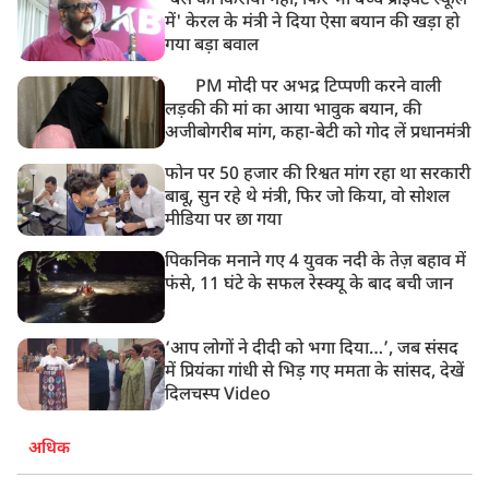
'बस का किराया नहीं, फिर भी बच्चे प्राइवेट स्कूल
में' केरल के मंत्री ने दिया ऐसा बयान की खड़ा हो
गया बड़ा बवाल
PM मोदी पर अभद्र टिप्पणी करने वाली
लड़की की मां का आया भावुक बयान, की
अजीबोगरीब मांग, कहा-बेटी को गोद लें प्रधानमंत्री
फोन पर 50 हजार की रिश्वत मांग रहा था सरकारी
बाबू, सुन रहे थे मंत्री, फिर जो किया, वो सोशल
मीडिया पर छा गया
पिकनिक मनाने गए 4 युवक नदी के तेज़ बहाव में
फंसे, 11 घंटे के सफल रेस्क्यू के बाद बची जान
‘आप लोगों ने दीदी को भगा दिया…’, जब संसद
में प्रियंका गांधी से भिड़ गए ममता के सांसद, देखें
दिलचस्प Video
अधिक