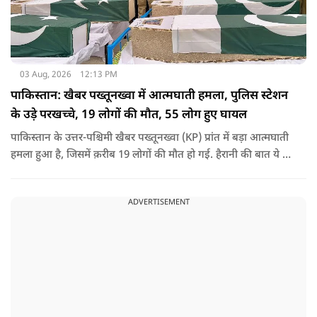
03 Aug, 2026
12:13 PM
पाकिस्तान: खैबर पख्तूनख्वा में आत्मघाती हमला, पुलिस स्टेशन
के उड़े परखच्चे, 19 लोगों की मौत, 55 लोग हुए घायल
पाकिस्तान के उत्तर-पश्चिमी खैबर पख्तूनख्वा (KP) प्रांत में बड़ा आत्मघाती
हमला हुआ है, जिसमें क़रीब 19 लोगों की मौत हो गई. हैरानी की बात ये है
धटना आतंकवाद विरोधी शांति रैली के दौरान हुई. कहा जा रहा है कि
इसमें क़रीब 55 लोग घायल हुए हैं.
ADVERTISEMENT