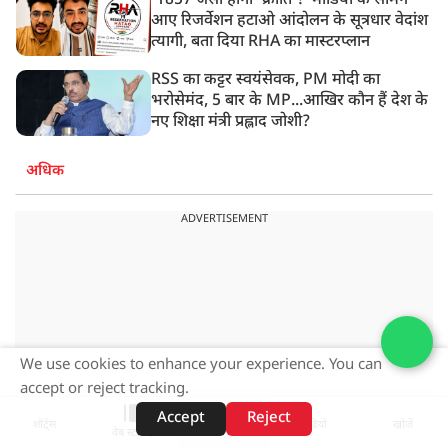
'1857 जैसी होगी 'क्रांति'!' मीडिया के सामने
आए रिजर्वेशन हटाओ आंदोलन के सूत्रधार वेदांश
त्यागी, बता दिया RHA का मास्टरप्लान
RSS का कट्टर स्वयंसेवक, PM मोदी का
भरोसेमंद, 5 बार के MP...आखिर कौन हैं देश के
नए शिक्षा मंत्री प्रह्लाद जोशी?
अधिक
ADVERTISEMENT
We use cookies to enhance your experience. You can
accept or reject tracking.
Accept
Reject
शॉर्ट्स
होम
वीडियो
खोजें
वेब स्टोरीज़