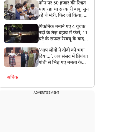
फोन पर 50 हजार की रिश्वत
बेटी को गोद लें प्रधानमंत्री
मांग रहा था सरकारी बाबू, सुन
रहे थे मंत्री, फिर जो किया, वो
सोशल मीडिया पर छा गया
पिकनिक मनाने गए 4 युवक
नदी के तेज़ बहाव में फंसे, 11
घंटे के सफल रेस्क्यू के बाद
बची जान
‘आप लोगों ने दीदी को भगा
दिया…’, जब संसद में प्रियंका
गांधी से भिड़ गए ममता के
सांसद, देखें दिलचस्प Video
अधिक
ADVERTISEMENT