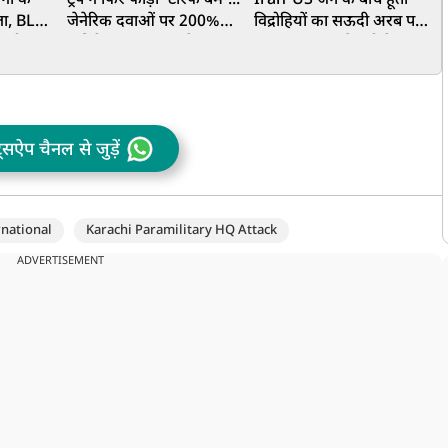
ेना के
ट्रंप ने फिर फोड़ा 'टैरिफ बम'...
Iran-US जंग के बीच हूती
र
ला, BLA
जेनेरिक दवाओं पर 200%
विद्रोहियों का सऊदी अरब पर
भ
ी मौत का
अतिरिक्त शुल्क लगाने का
बड़ा हमला, सबसे बड़ी तेल
ऐलान, जानें भारत को कितना
कंपनी अरामको को बनाया
न
होगा नुकसान?
निशाना
ट्सऐप चैनल से जुड़ें
rnational
Karachi Paramilitary HQ Attack
ADVERTISEMENT