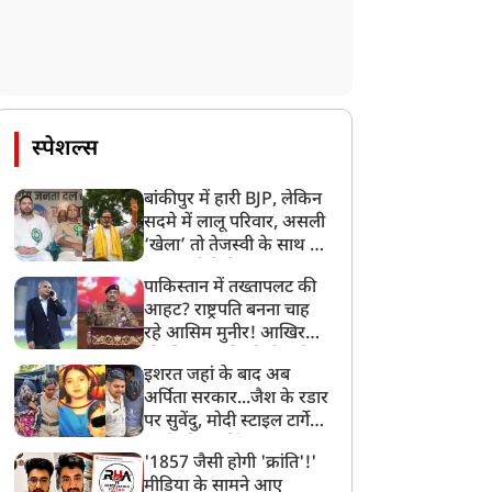
स्पेशल्स
बांकीपुर में हारी BJP, लेकिन
सदमे में लालू परिवार, असली
‘खेला’ तो तेजस्वी के साथ हो
गया, जानें कैसे
पाकिस्तान में तख्तापलट की
आहट? राष्ट्रपति बनना चाह
रहे आसिम मुनीर! आखिर
मोहसिन नकवी को ही क्यों
इशरत जहां के बाद अब
बनाया मोहरा?
अर्पिता सरकार...जैश के रडार
पर सुवेंदु, मोदी स्टाइल टार्गेट
करने की प्लानिंग, STF का
'1857 जैसी होगी 'क्रांति'!'
बड़ा एक्शन!
मीडिया के सामने आए