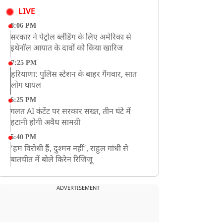
LIVE
8:06 PM
सरकार ने पेट्रोल ब्लेंडिंग के लिए अमेरिका से
इथेनॉल आयात के दावों को किया खारिज
7:25 PM
हरियाणा: पुलिस स्टेशन के बाहर गैंगवार, सात
लोग घायल
6:25 PM
गलत AI कंटेंट पर सरकार सख्त, तीन घंटे में
हटानी होगी अवैध सामग्री
5:40 PM
‘हम विरोधी हैं, दुश्मन नहीं’, राहुल गांधी से
बातचीत में बोले किरेन रिजिजू
4:42 PM
झारखंड के छात्रों को CJP का समर्थन, रांची पहुंच
ADVERTISEMENT
रहा CJP का एक दल
12:57 PM