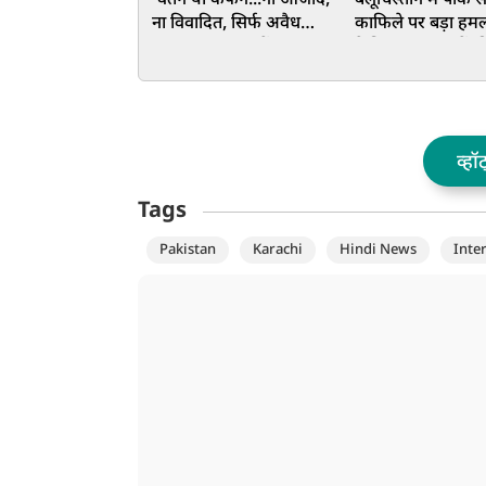
'वतन या कफन...ना आजाद,
बलूचिस्तान में पाक स
ना विवादित, सिर्फ अवैध
काफिले पर बड़ा हम
कब्जा...', PoJK में
ने किया45 जवानों क
प्रदर्शनकारियों ने बजाई PAK
दावा
फौज की ईंट से ईंट
व्हॉ
Tags
Pakistan
Karachi
Hindi News
Inte