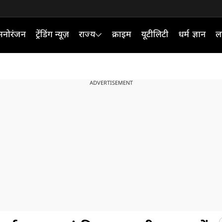
मनोरंजन
ट्रेंडिंग न्यूज़
राज्य
क्राइम
यूटीलिटी
धर्म ज्ञान
ल
ADVERTISEMENT