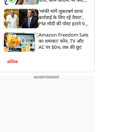
ूस से तेल खरीदना पड़ेगा
अमेरिका-ईरान में डील डन!
चार्ज, आम आदमी पर क्या
ारी! क्या भारत पर लगेगा
ट्रंप ने नए हमले रोकने के दिए
होगा असर?
‘मांफी मांगें जुकरबर्ग वरना
100% टैरिफ? अमेरिका के
आदेश, होर्मुज के पूरी तरह
कार्रवाई के लिए रहें तैयार’,
ए बिल ने बढ़ाई चिंता
खोलने, न्यूक्लियर थ्रेट खत्म
PM मोदी की पोस्ट हटाने पर
करने का दावा
संसदीय समिति ने Meta को
Amazon Freedom Sale
लगाई फटकार
का धमाका! फोन, TV और
AC पर 80% तक की छूट
अधिक
ADVERTISEMENT