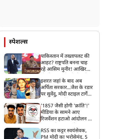
स्पेशल्स
पाकिस्तान में तख्तापलट की
आहट? राष्ट्रपति बनना चाह
रहे आसिम मुनीर! आखिर
मोहसिन नकवी को ही क्यों
इशरत जहां के बाद अब
बनाया मोहरा?
अर्पिता सरकार...जैश के रडार
पर सुवेंदु, मोदी स्टाइल टार्गेट
करने की प्लानिंग, STF का
'1857 जैसी होगी 'क्रांति'!'
बड़ा एक्शन!
मीडिया के सामने आए
रिजर्वेशन हटाओ आंदोलन के
सूत्रधार वेदांश त्यागी, बता
RSS का कट्टर स्वयंसेवक,
दिया RHA का मास्टरप्लान
PM मोदी का भरोसेमंद, 5