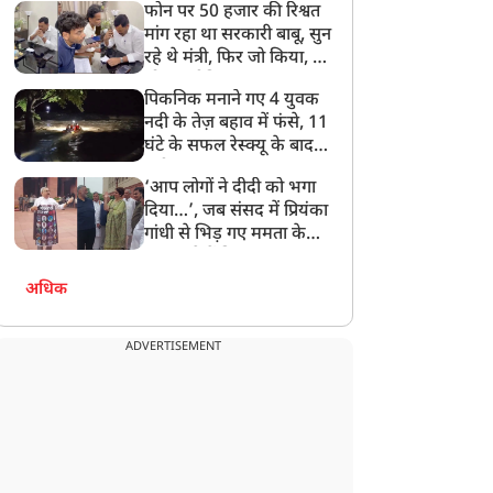
फोन पर 50 हजार की रिश्वत
बेटी को गोद लें प्रधानमंत्री
मांग रहा था सरकारी बाबू, सुन
रहे थे मंत्री, फिर जो किया, वो
सोशल मीडिया पर छा गया
पिकनिक मनाने गए 4 युवक
नदी के तेज़ बहाव में फंसे, 11
घंटे के सफल रेस्क्यू के बाद
बची जान
‘आप लोगों ने दीदी को भगा
दिया…’, जब संसद में प्रियंका
गांधी से भिड़ गए ममता के
सांसद, देखें दिलचस्प Video
अधिक
ADVERTISEMENT