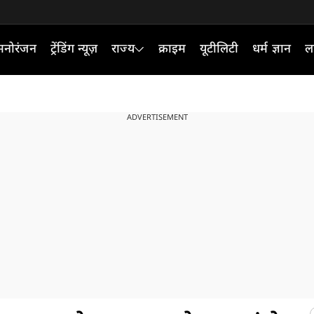
मनोरंजन
ट्रेंडिंग न्यूज़
राज्य
क्राइम
यूटीलिटी
धर्म ज्ञान
ल
ADVERTISEMENT