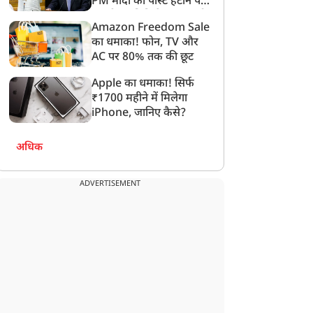
PM मोदी की पोस्ट हटाने पर
संसदीय समिति ने Meta को
Amazon Freedom Sale
लगाई फटकार
का धमाका! फोन, TV और
AC पर 80% तक की छूट
Apple का धमाका! सिर्फ
₹1700 महीने में मिलेगा
iPhone, जानिए कैसे?
अधिक
ADVERTISEMENT