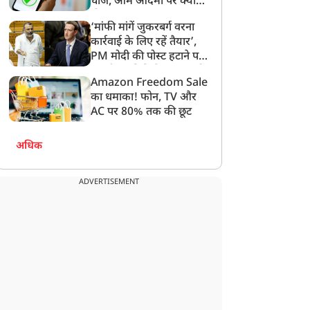
चार्ज, आम आदमी पर क्या
होगा असर?
‘मांफी मांगें जुकरबर्ग वरना
कार्रवाई के लिए रहें तैयार’,
PM मोदी की पोस्ट हटाने पर
संसदीय समिति ने Meta को
Amazon Freedom Sale
लगाई फटकार
का धमाका! फोन, TV और
AC पर 80% तक की छूट
अधिक
ADVERTISEMENT