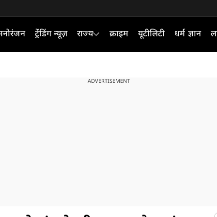
मनोरंजन
ट्रेंडिंग न्यूज़
राज्य
क्राइम
यूटीलिटी
धर्म ज्ञान
ल
ADVERTISEMENT