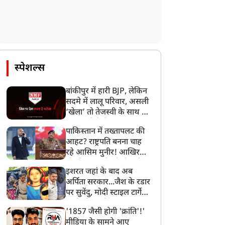
स्पेशल्स
बांकीपुर में हारी BJP, लेकिन
सदमे में लालू परिवार, असली
‘खेला’ तो तेजस्वी के साथ हो
गया, जानें कैसे
पाकिस्तान में तख्तापलट की
आहट? राष्ट्रपति बनना चाह
रहे आसिम मुनीर! आखिर
मोहसिन नकवी को ही क्यों
इशरत जहां के बाद अब
बनाया मोहरा?
अर्पिता सरकार...जैश के रडार
पर सुवेंदु, मोदी स्टाइल टार्गेट
करने की प्लानिंग, STF का
'1857 जैसी होगी 'क्रांति'!'
बड़ा एक्शन!
मीडिया के सामने आए