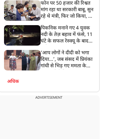
फोन पर 50 हजार की रिश्वत
बेटी को गोद लें प्रधानमंत्री
मांग रहा था सरकारी बाबू, सुन
रहे थे मंत्री, फिर जो किया, वो
सोशल मीडिया पर छा गया
पिकनिक मनाने गए 4 युवक
नदी के तेज़ बहाव में फंसे, 11
घंटे के सफल रेस्क्यू के बाद
बची जान
‘आप लोगों ने दीदी को भगा
दिया…’, जब संसद में प्रियंका
गांधी से भिड़ गए ममता के
सांसद, देखें दिलचस्प Video
अधिक
ADVERTISEMENT