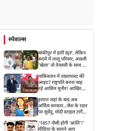
स्पेशल्स
बांकीपुर में हारी BJP, लेकिन
सदमे में लालू परिवार, असली
‘खेला’ तो तेजस्वी के साथ हो
गया, जानें कैसे
पाकिस्तान में तख्तापलट की
आहट? राष्ट्रपति बनना चाह
रहे आसिम मुनीर! आखिर
मोहसिन नकवी को ही क्यों
इशरत जहां के बाद अब
बनाया मोहरा?
अर्पिता सरकार...जैश के रडार
पर सुवेंदु, मोदी स्टाइल टार्गेट
करने की प्लानिंग, STF का
'1857 जैसी होगी 'क्रांति'!'
बड़ा एक्शन!
मीडिया के सामने आए