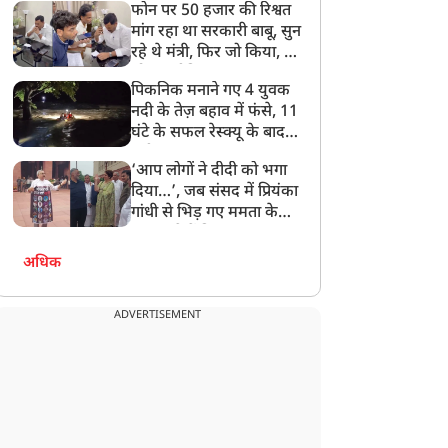
फोन पर 50 हजार की रिश्वत
बेटी को गोद लें प्रधानमंत्री
मांग रहा था सरकारी बाबू, सुन
रहे थे मंत्री, फिर जो किया, वो
सोशल मीडिया पर छा गया
पिकनिक मनाने गए 4 युवक
नदी के तेज़ बहाव में फंसे, 11
घंटे के सफल रेस्क्यू के बाद
बची जान
‘आप लोगों ने दीदी को भगा
दिया…’, जब संसद में प्रियंका
गांधी से भिड़ गए ममता के
सांसद, देखें दिलचस्प Video
अधिक
ADVERTISEMENT