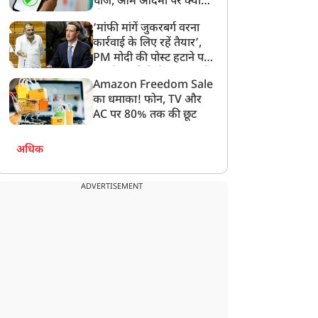
चार्ज, आम आदमी पर क्या
होगा असर?
‘मांफी मांगें जुकरबर्ग वरना
दुनिया
दुनिया
कार्रवाई के लिए रहें तैयार’,
PM मोदी की पोस्ट हटाने पर
संसदीय समिति ने Meta को
Amazon Freedom Sale
लगाई फटकार
का धमाका! फोन, TV और
AC पर 80% तक की छूट
ाकिस्तान के खैबर पख्तूनख्वा
पहले ही नष्ट कर दिया
अधिक
ें आतंकियों ने चेकपॉइंट कर
था...काम नहीं आई पाकिस्तान
िया हमला, सात पुलिसकर्मी
की घटिया हरकत, भारत ने
की मौत और 22 घायल
कर दिया साफ, नहीं बहाल
ADVERTISEMENT
होगी सिंधु संधि