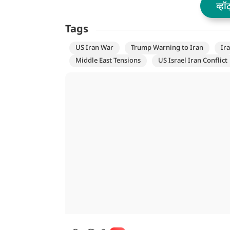
व्हॉ
Tags
US Iran War
Trump Warning to Iran
Ira
Middle East Tensions
US Israel Iran Conflict