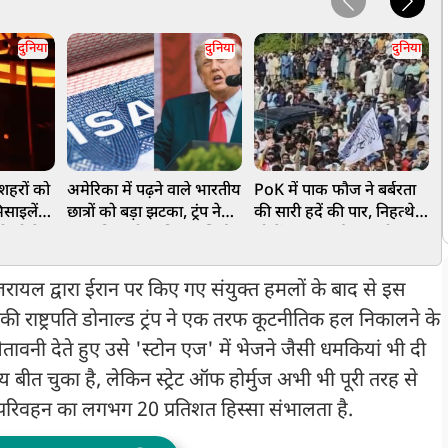
दुनिया
दुनिया
दुनिया
 शहरों को
अमेरिका में पढ़ने वाले भारतीय
PoK में पाक फौज ने बर्बरता
प
िसाइलें
छात्रों को बड़ा झटका, ट्रंप ने
की सारी हदें की पार, निहत्थे
म
ो लोगों
सख्त किए वीजा नियम, सिर्फ
लोगों पर बरसाईं ताबड़तोड़
क
4 साल रहने की अनुमति
गोलियां, 40 से ज्यादा की हुई
मौत, VIDEO
ायल द्वारा ईरान पर किए गए संयुक्त हमलों के बाद से इस
की राष्ट्रपति डोनाल्ड ट्रंप ने एक तरफ कूटनीतिक हल निकालने के
तावनी देते हुए उसे 'स्टोन एज' में भेजने जैसी धमकियां भी दी
 बीत चुका है, लेकिन स्ट्रेट ऑफ होर्मुज अभी भी पूरी तरह से
ैस परिवहन का लगभग 20 प्रतिशत हिस्सा संभालता है.