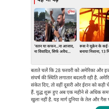
यह भी पढ़ें
दुनिया
'वतन या कफन...ना आजाद,
रूस ने यूक्रेन के कई
ना विवादित, सिर्फ अवैध
बनाया निशाना, 13 म
कब्जा...', PoJK में
और 151 ड्रोन दागे; द
प्रदर्शनकारियों ने बजाई PAK
की मौत
फौज की ईंट से ईंट
बताते चलें कि 28 फरवरी को अमेरिका और इजर
संघर्ष की स्थिति लगातार बदलती रही है. अमेरि
संकेत दिए, तो वहीं दूसरी ओर ईरान को कड़ी चे
हैं. युद्ध शुरू हुए अब एक महीने से अधिक समय
खुला नहीं है. यह मार्ग दुनिया के तेल और ग