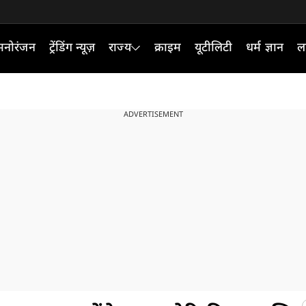
मनोरंजन
ट्रेंडिंग न्यूज़
राज्य
क्राइम
यूटीलिटी
धर्म ज्ञान
ल
ADVERTISEMENT