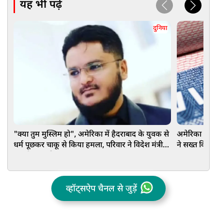
यह भी पढ़ें
दुनिया
"क्या तुम मुस्लिम हो", अमेरिका में हैदराबाद के युवक से
अमेरिका में पढ
धर्म पूछकर चाकू से किया हमला, परिवार ने विदेश मंत्री से
ने सख्त किए 
लगाई मदद की गुहार
व्हॉट्सऐप चैनल से जुड़ें