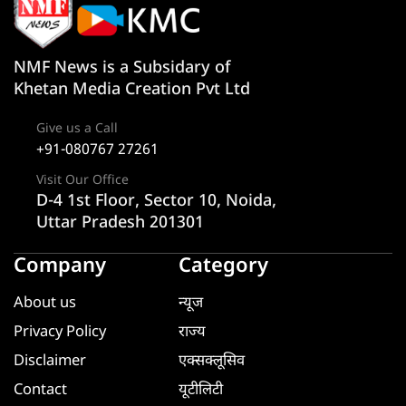
NMF News is a Subsidary of
Khetan Media Creation Pvt Ltd
Give us a Call
+91-080767 27261
Visit Our Office
D-4 1st Floor, Sector 10, Noida,
Uttar Pradesh 201301
Company
Category
About us
न्यूज
Privacy Policy
राज्य
Disclaimer
एक्सक्लूसिव
Contact
यूटीलिटी