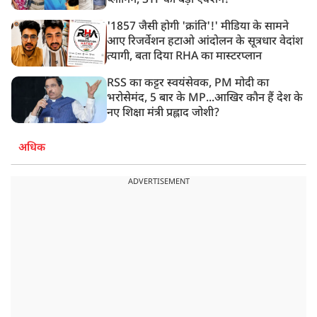
प्लानिंग, STF का बड़ा एक्शन!
'1857 जैसी होगी 'क्रांति'!' मीडिया के सामने
आए रिजर्वेशन हटाओ आंदोलन के सूत्रधार वेदांश
त्यागी, बता दिया RHA का मास्टरप्लान
RSS का कट्टर स्वयंसेवक, PM मोदी का
भरोसेमंद, 5 बार के MP...आखिर कौन हैं देश के
नए शिक्षा मंत्री प्रह्लाद जोशी?
अधिक
ADVERTISEMENT