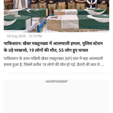
03 Aug, 2026
12:13 PM
पाकिस्तान: खैबर पख्तूनख्वा में आत्मघाती हमला, पुलिस स्टेशन
के उड़े परखच्चे, 19 लोगों की मौत, 55 लोग हुए घायल
पाकिस्तान के उत्तर-पश्चिमी खैबर पख्तूनख्वा (KP) प्रांत में बड़ा आत्मघाती
हमला हुआ है, जिसमें क़रीब 19 लोगों की मौत हो गई. हैरानी की बात ये है
धटना आतंकवाद विरोधी शांति रैली के दौरान हुई. कहा जा रहा है कि
इसमें क़रीब 55 लोग घायल हुए हैं.
ADVERTISEMENT