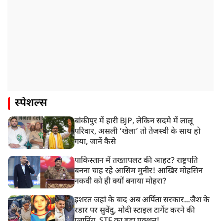
स्पेशल्स
बांकीपुर में हारी BJP, लेकिन सदमे में लालू
परिवार, असली ‘खेला’ तो तेजस्वी के साथ हो
गया, जानें कैसे
पाकिस्तान में तख्तापलट की आहट? राष्ट्रपति
बनना चाह रहे आसिम मुनीर! आखिर मोहसिन
नकवी को ही क्यों बनाया मोहरा?
इशरत जहां के बाद अब अर्पिता सरकार...जैश के
रडार पर सुवेंदु, मोदी स्टाइल टार्गेट करने की