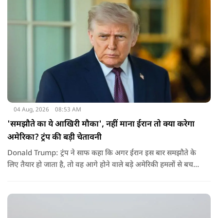
04 Aug, 2026
08:53 AM
'समझौते का ये आखिरी मौका', नहीं माना ईरान तो क्या करेगा
अमेरिका? ट्रंप की बड़ी चेतावनी
Donald Trump: ट्रंप ने साफ कहा कि अगर ईरान इस बार समझौते के
लिए तैयार हो जाता है, तो वह आगे होने वाले बड़े अमेरिकी हमलों से बच
सकता है. लेकिन अगर बातचीत बेनतिजा रही, तो अमेरिका और ज्यादा
सख्त कदम उठाने से पीछे नहीं हटेग.