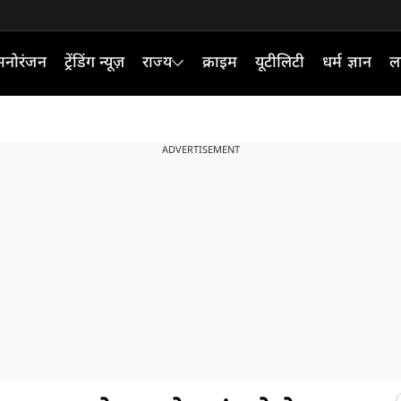
मनोरंजन
ट्रेंडिंग न्यूज़
राज्य
क्राइम
यूटीलिटी
धर्म ज्ञान
ल
ADVERTISEMENT