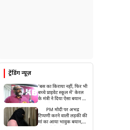
पाकिस्तान के कब्जे वाले जम्मू और कश्मीर
(PoJK) में हिंसा को लेकर ब्रिटेन में प्रदर्शन
8:50 AM
बसपा के इकलौते विधायक उमाशंकर सिंह का देर
रात निधन, आज बलिया में होगा अंतिम संस्कार
8:24 AM
मोहन भगवत मुंबई में Gen-Z और Gen
Alpha से करेंगे बातचीत
ट्रेंडिंग न्यूज़
'बस का किराया नहीं, फिर भी
बच्चे प्राइवेट स्कूल में' केरल
के मंत्री ने दिया ऐसा बयान की
खड़ा हो गया बड़ा बवाल
PM मोदी पर अभद्र
टिप्पणी करने वाली लड़की की
मां का आया भावुक बयान,
की अजीबोगरीब मांग, कहा-