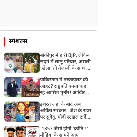
स्पेशल्स
बांकीपुर में हारी BJP, लेकिन
सदमे में लालू परिवार, असली
‘खेला’ तो तेजस्वी के साथ हो
गया, जानें कैसे
पाकिस्तान में तख्तापलट की
आहट? राष्ट्रपति बनना चाह
रहे आसिम मुनीर! आखिर
मोहसिन नकवी को ही क्यों
इशरत जहां के बाद अब
बनाया मोहरा?
अर्पिता सरकार...जैश के रडार
पर सुवेंदु, मोदी स्टाइल टार्गेट
करने की प्लानिंग, STF का
'1857 जैसी होगी 'क्रांति'!'
बड़ा एक्शन!
मीडिया के सामने आए