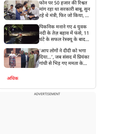
फोन पर 50 हजार की रिश्वत
बेटी को गोद लें प्रधानमंत्री
मांग रहा था सरकारी बाबू, सुन
रहे थे मंत्री, फिर जो किया, वो
सोशल मीडिया पर छा गया
पिकनिक मनाने गए 4 युवक
नदी के तेज़ बहाव में फंसे, 11
घंटे के सफल रेस्क्यू के बाद
बची जान
‘आप लोगों ने दीदी को भगा
दिया…’, जब संसद में प्रियंका
गांधी से भिड़ गए ममता के
सांसद, देखें दिलचस्प Video
अधिक
ADVERTISEMENT