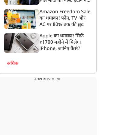
PM मोदी की पोस्ट हटाने पर
संसदीय समिति ने Meta को
Amazon Freedom Sale
लगाई फटकार
का धमाका! फोन, TV और
AC पर 80% तक की छूट
Apple का धमाका! सिर्फ
₹1700 महीने में मिलेगा
iPhone, जानिए कैसे?
अधिक
ADVERTISEMENT