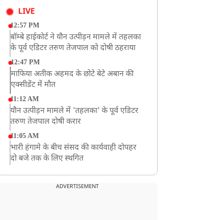
LIVE
12:57 PM
बॉम्बे हाईकोर्ट ने यौन उत्पीड़न मामले में तहलका
के पूर्व एडिटर तरुण तेजपाल को दोषी ठहराया
12:47 PM
माफिया अतीक अहमद के छोटे बेटे अबान की
एक्सीडेंट में मौत
11:12 AM
यौन उत्पीड़न मामले में 'तहलका' के पूर्व एडिटर
तरुण तेजपाल दोषी करार
11:05 AM
भारी हंगामे के बीच संसद की कार्यवाही दोपहर
दो बजे तक के लिए स्थगित
9:38 AM
झारखंड: JPSC परीक्षा धांधली मामले में और
ADVERTISEMENT
पांच लोग गिरफ्तार, अबतक 19 अरेस्ट
8:55 AM