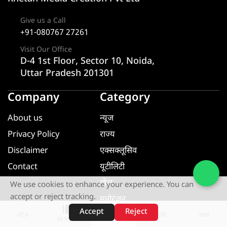
Give us a Call
+91-080767 27261
Visit Our Office
D-4 1st Floor, Sector 10, Noida,
Uttar Pradesh 201301
Company
Category
About us
न्यूज
Privacy Policy
राज्य
Disclaimer
एक्सक्लूसिव
Contact
यूटीलिटी
खेल
We use cookies to enhance your experience. You can
accept or reject tracking.
मनोरंजन
Accept
Reject
धर्म ज्ञान
शॉर्ट्स
होम
वीडियो
खोजें
वेब स्टोरीज़