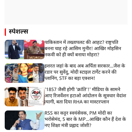
स्पेशल्स
पाकिस्तान में तख्तापलट की आहट? राष्ट्रपति
बनना चाह रहे आसिम मुनीर! आखिर मोहसिन
नकवी को ही क्यों बनाया मोहरा?
इशरत जहां के बाद अब अर्पिता सरकार...जैश के
रडार पर सुवेंदु, मोदी स्टाइल टार्गेट करने की
प्लानिंग, STF का बड़ा एक्शन!
'1857 जैसी होगी 'क्रांति'!' मीडिया के सामने
आए रिजर्वेशन हटाओ आंदोलन के सूत्रधार वेदांश
त्यागी, बता दिया RHA का मास्टरप्लान
RSS का कट्टर स्वयंसेवक, PM मोदी का
भरोसेमंद, 5 बार के MP...आखिर कौन हैं देश के
नए शिक्षा मंत्री प्रह्लाद जोशी?