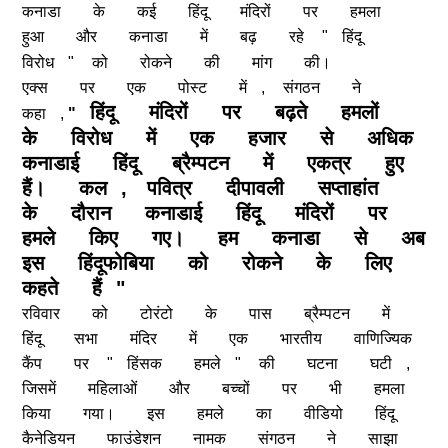
कनाडा
के
कई
हिंदू
मंदिरों
पर
हमला
हुआ
और
कनाडा
में
बढ़
रहे
"
हिंदू
विरोध
"
को
रोकने
की
मांग
की।
एक्स
पर
एक
पोस्ट
में
,
संगठन
ने
हिंदू
मंदिरों
पर
बढ़ते
हमलों
कहा
,
"
के
विरोध
में
एक
हजार
से
अधिक
कनाडाई
हिंदू
ब्रैम्पटन
में
एकत्र
हुए
हैं।
कल
,
पवित्र
दीपावली
सप्ताहांत
के
दौरान
कनाडाई
हिंदू
मंदिरों
पर
हमले
किए
गए।
हम
कनाडा
से
अब
इस
हिंदूफोबिया
को
रोकने
के
लिए
कहते
हैं
"
रविवार
को
टोरंटो
के
पास
ब्रैम्पटन
में
हिंदू
सभा
मंदिर
में
एक
भारतीय
वाणिज्यिक
कैंप
पर
"
हिंसक
हमले
"
की
घटना
घटी
,
जिसमें
महिलाओं
और
बच्चों
पर
भी
हमला
किया
गया।
इस
हमले
का
वीडियो
हिंदू
कैनेडियन
फाउंडेशन
नामक
संगठन
ने
साझा