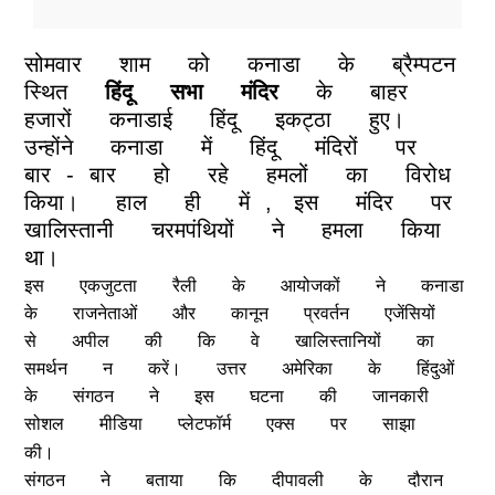
सोमवार
शाम
को
कनाडा
के
ब्रैम्पटन
स्थित
हिंदू
सभा
मंदिर
के
बाहर
हजारों
कनाडाई
हिंदू
इकट्ठा
हुए।
उन्होंने
कनाडा
में
हिंदू
मंदिरों
पर
बार
-
बार
हो
रहे
हमलों
का
विरोध
किया।
हाल
ही
में
,
इस
मंदिर
पर
खालिस्तानी
चरमपंथियों
ने
हमला
किया
था।
इस
एकजुटता
रैली
के
आयोजकों
ने
कनाडा
के
राजनेताओं
और
कानून
प्रवर्तन
एजेंसियों
से
अपील
की
कि
वे
खालिस्तानियों
का
समर्थन
न
करें।
उत्तर
अमेरिका
के
हिंदुओं
के
संगठन
ने
इस
घटना
की
जानकारी
सोशल
मीडिया
प्लेटफॉर्म
एक्स
पर
साझा
की।
संगठन
ने
बताया
कि
दीपावली
के
दौरान