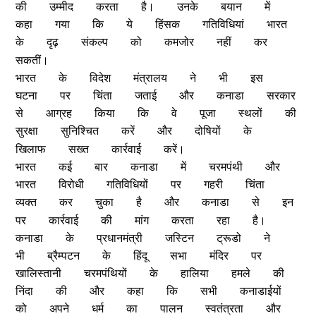
की
उम्मीद
करता
है।
उनके
बयान
में
कहा
गया
कि
ये
हिंसक
गतिविधियां
भारत
के
दृढ़
संकल्प
को
कमजोर
नहीं
कर
सकतीं।
भारत
के
विदेश
मंत्रालय
ने
भी
इस
घटना
पर
चिंता
जताई
और
कनाडा
सरकार
से
आग्रह
किया
कि
वे
पूजा
स्थलों
की
सुरक्षा
सुनिश्चित
करें
और
दोषियों
के
खिलाफ
सख्त
कार्रवाई
करें।
भारत
कई
बार
कनाडा
में
चरमपंथी
और
भारत
विरोधी
गतिविधियों
पर
गहरी
चिंता
व्यक्त
कर
चुका
है
और
कनाडा
से
इन
पर
कार्रवाई
की
मांग
करता
रहा
है।
कनाडा
के
प्रधानमंत्री
जस्टिन
ट्रूडो
ने
भी
ब्रैम्पटन
के
हिंदू
सभा
मंदिर
पर
खालिस्तानी
चरमपंथियों
के
हालिया
हमले
की
निंदा
की
और
कहा
कि
सभी
कनाडाईयों
को
अपने
धर्म
का
पालन
स्वतंत्रता
और