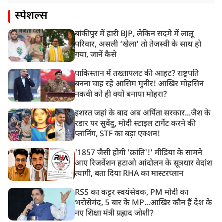
स्पेशल्स
बांकीपुर में हारी BJP, लेकिन सदमे में लालू
परिवार, असली ‘खेला’ तो तेजस्वी के साथ हो
गया, जानें कैसे
पाकिस्तान में तख्तापलट की आहट? राष्ट्रपति
बनना चाह रहे आसिम मुनीर! आखिर मोहसिन
नकवी को ही क्यों बनाया मोहरा?
इशरत जहां के बाद अब अर्पिता सरकार...जैश के
रडार पर सुवेंदु, मोदी स्टाइल टार्गेट करने की
प्लानिंग, STF का बड़ा एक्शन!
'1857 जैसी होगी 'क्रांति'!' मीडिया के सामने
आए रिजर्वेशन हटाओ आंदोलन के सूत्रधार वेदांश
त्यागी, बता दिया RHA का मास्टरप्लान
RSS का कट्टर स्वयंसेवक, PM मोदी का
भरोसेमंद, 5 बार के MP...आखिर कौन हैं देश के
नए शिक्षा मंत्री प्रह्लाद जोशी?