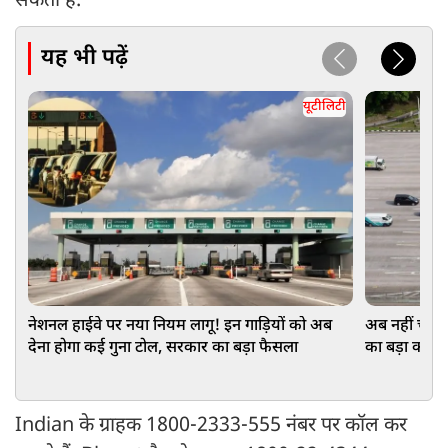
सकता है.
यह भी पढ़ें
यूटीलिटी
नेशनल हाईवे पर नया नियम लागू! इन गाड़ियों को अब
अब नहीं चलेगा
देना होगा कई गुना टोल, सरकार का बड़ा फैसला
का बड़ा कदम
Indian के ग्राहक 1800-2333-555 नंबर पर कॉल कर