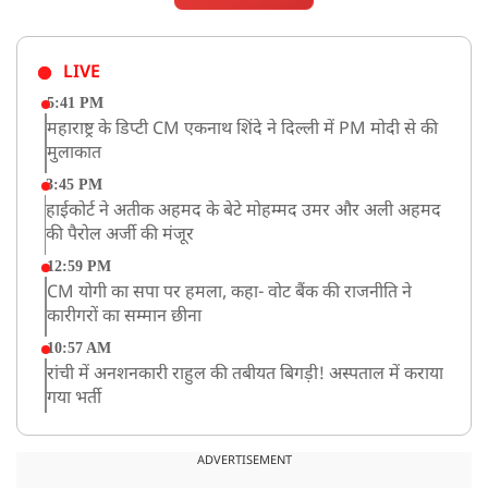
LIVE
5:41 PM
महाराष्ट्र के डिप्टी CM एकनाथ शिंदे ने दिल्ली में PM मोदी से की
मुलाकात
3:45 PM
हाईकोर्ट ने अतीक अहमद के बेटे मोहम्मद उमर और अली अहमद
की पैरोल अर्जी की मंजूर
12:59 PM
CM योगी का सपा पर हमला, कहा- वोट बैंक की राजनीति ने
कारीगरों का सम्मान छीना
10:57 AM
रांची में अनशनकारी राहुल की तबीयत बिगड़ी! अस्पताल में कराया
गया भर्ती
9:20 AM
CBI का बड़ा खुलासा, NTA के एक्सपर्ट्स ने ही लीक कराया
ADVERTISEMENT
NEET-UG का पेपर