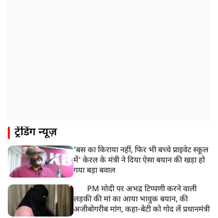
8:19 AM
उत्तराखंड: हरिद्वार में गंगा उफान पर, जलस्तर में बढ़ोतरी
8:18 AM
UP: लखनऊ में चलती कार में लगी आग, युवक की जिंदा जलकर
मौत
ट्रेंडिंग न्यूज़
'बस का किराया नहीं, फिर भी बच्चे प्राइवेट स्कूल
में' केरल के मंत्री ने दिया ऐसा बयान की खड़ा हो
गया बड़ा बवाल
PM मोदी पर अभद्र टिप्पणी करने वाली
लड़की की मां का आया भावुक बयान, की
अजीबोगरीब मांग, कहा-बेटी को गोद लें प्रधानमंत्री