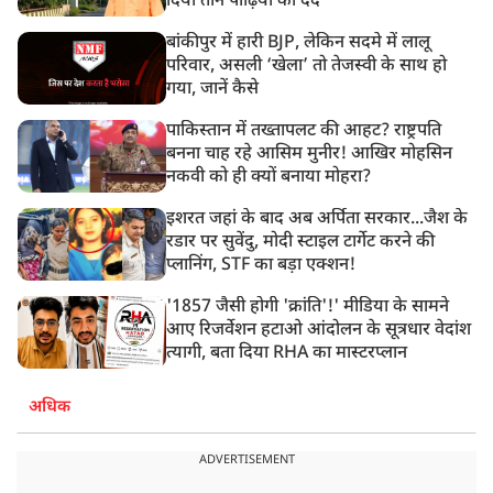
दिया तीन पीढ़ियों का दर्द
बांकीपुर में हारी BJP, लेकिन सदमे में लालू
परिवार, असली ‘खेला’ तो तेजस्वी के साथ हो
गया, जानें कैसे
पाकिस्तान में तख्तापलट की आहट? राष्ट्रपति
बनना चाह रहे आसिम मुनीर! आखिर मोहसिन
नकवी को ही क्यों बनाया मोहरा?
इशरत जहां के बाद अब अर्पिता सरकार...जैश के
रडार पर सुवेंदु, मोदी स्टाइल टार्गेट करने की
प्लानिंग, STF का बड़ा एक्शन!
'1857 जैसी होगी 'क्रांति'!' मीडिया के सामने
आए रिजर्वेशन हटाओ आंदोलन के सूत्रधार वेदांश
त्यागी, बता दिया RHA का मास्टरप्लान
अधिक
ADVERTISEMENT