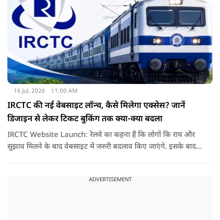
16 Jul, 2026
11:00 AM
IRCTC की नई वेबसाइट लॉन्च, कैसे मिलेगा एक्सेस? जानें
डिजाइन से लेकर टिकट बुकिंग तक क्या-क्या बदला
IRCTC Website Launch: रेलवे का कहना हैं कि लोगों कि राय और
सुझाव मिलने के बाद वेबसाइट में जरुरी बदलाव किए जाएंगे. इसके बाद
यही नया पोर्टल सभी यात्रियों के लिए पूरी तरह लॉन्च कर दिया जाएगा. नई
वेबसाइट का मकसद सिर्फ इसका लुक बदलना नहीं हैं, बल्कि टिकट
ADVERTISEMENT
बुकिंग को पहले से ज्यादा आसान तेज और बिना परेशानी वाला बनाना हैं.