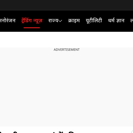
मनोरंजन
ट्रेंडिंग न्यूज़
राज्य
क्राइम
यूटीलिटी
धर्म ज्ञान
ल
ADVERTISEMENT