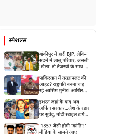
स्पेशल्स
बांकीपुर में हारी BJP, लेकिन
सदमे में लालू परिवार, असली
‘खेला’ तो तेजस्वी के साथ हो
गया, जानें कैसे
पाकिस्तान में तख्तापलट की
आहट? राष्ट्रपति बनना चाह
रहे आसिम मुनीर! आखिर
मोहसिन नकवी को ही क्यों
इशरत जहां के बाद अब
बनाया मोहरा?
अर्पिता सरकार...जैश के रडार
ट्रेंडिंग न्यूज़
ट्रेंडिंग न्यूज़
पर सुवेंदु, मोदी स्टाइल टार्गेट
करने की प्लानिंग, STF का
'1857 जैसी होगी 'क्रांति'!'
बड़ा एक्शन!
मीडिया के सामने आए