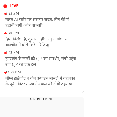
LIVE
6:25 PM
गलत AI कंटेंट पर सरकार सख्त, तीन घंटे में
हटानी होगी अवैध सामग्री
5:40 PM
‘हम विरोधी हैं, दुश्मन नहीं’, राहुल गांधी से
बातचीत में बोले किरेन रिजिजू
4:42 PM
झारखंड के छात्रों को CJP का समर्थन, रांची पहुंच
रहा CJP का एक दल
12:57 PM
बॉम्बे हाईकोर्ट ने यौन उत्पीड़न मामले में तहलका
के पूर्व एडिटर तरुण तेजपाल को दोषी ठहराया
12:47 PM
माफिया अतीक अहमद के छोटे बेटे अबान की
ADVERTISEMENT
एक्सीडेंट में मौत
11:12 AM