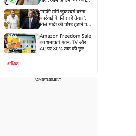
चार्ज, आम आदमी पर क्या
होगा असर?
‘मांफी मांगें जुकरबर्ग वरना
कार्रवाई के लिए रहें तैयार’,
PM मोदी की पोस्ट हटाने पर
संसदीय समिति ने Meta को
Amazon Freedom Sale
लगाई फटकार
का धमाका! फोन, TV और
AC पर 80% तक की छूट
अधिक
ADVERTISEMENT