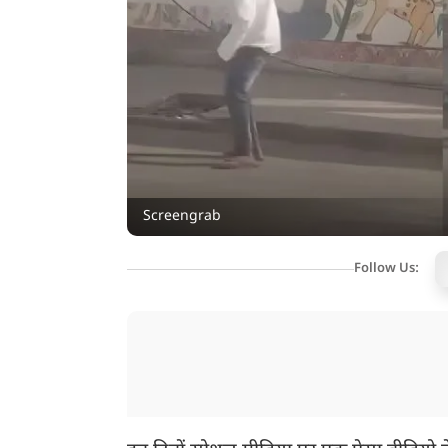
Screengrab
Follow Us: