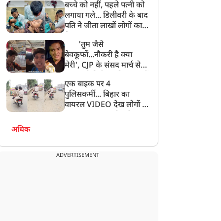
बच्चे को नहीं, पहले पत्नी को
लगाया गले... डिलीवरी के बाद
पति ने जीता लाखों लोगों का
दिल, VIDEO वायरल
'तुम जैसे
बेवकूफों...नौकरी है क्या
मेरी', CJP के संसद मार्च से
गायब रहे विजेता दहिया, छात्रों
एक बाइक पर 4
के सवाल पर मिला ये जवाब!
पुलिसकर्मी... बिहार का
वायरल VIDEO देख लोगों ने
पूछा-क्या इनका भी कटेगा
चालान?
अधिक
ADVERTISEMENT