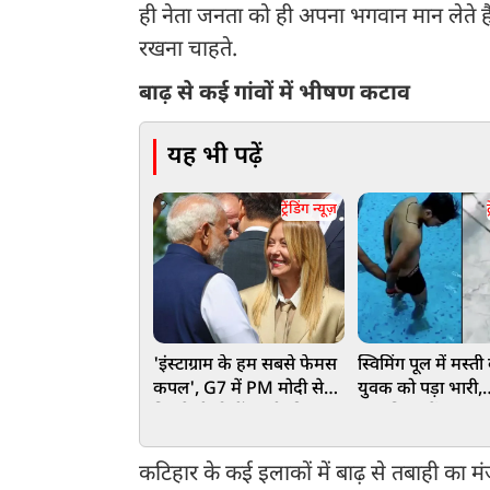
ही नेता जनता को ही अपना भगवान मान लेते है
रखना चाहते.
बाढ़ से कई गांवों में भीषण कटाव
यह भी पढ़ें
ट्रेंडिंग न्यूज़
ट
'इंस्टाग्राम के हम सबसे फेमस
स्विमिंग पूल में मस्त
कपल', G7 में PM मोदी से
युवक को पड़ा भारी,
मिलते ही बोलीं इटली की PM
अंडरवियर में घुसा स
जॉर्जिया मेलोनी, VIDEO
मीडिया पर वायरल 
वायरल
वीडियो
कटिहार के कई इलाकों में बाढ़ से तबाही का म