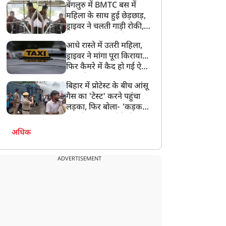
बेंगलुरु में BMTC बस में
दिल छू लेगा Video
महिला के साथ हुई छेड़छाड़,
ड्राइवर ने चलती गाड़ी रोकी,
गेट लॉक कर आरोपी का कर
आधे रास्ते में उतरी महिला,
दिया इलाज
ड्राइवर ने मांगा पूरा किराया...
फिर कैमरे में कैद हो गई ऐसी
बहस कि VIDEO हुआ
बिहार में प्रोटेस्ट के बीच आंसू
वायरल
गैस का 'टेस्ट' करने पहुंचा
लड़का, फिर बोला- 'कड़क
माल है Guys', वीडियो
वायरल
अधिक
ADVERTISEMENT