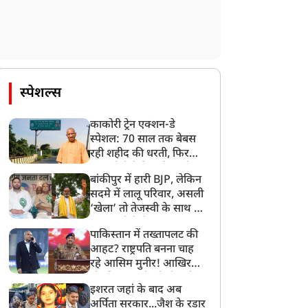
स्पेशल्स
काकोरी ट्रेन एक्शन-डे
ट्रेंडिंग न्यूज़
ट्रेंडिंग न्यूज़
स्पेशल: 70 साल तक बेबस
रही शहीद की धरती, फिर
CM योगी ने मिटा दिया तीन
बांकीपुर में हारी BJP, लेकिन
पीढ़ियों का दर्द
सदमे में लालू परिवार, असली
‘खेला’ तो तेजस्वी के साथ हो
गया, जानें कैसे
ाजस्थान के स्कूल की
जब गार्ड ऑफ ऑनर के दौरान
पाकिस्तान में तख्तापलट की
र्मनाक हरकत, पैसे खोने पर
बिहार के राज्यपाल लेफ्टिनेंट
आहट? राष्ट्रपति बनना चाह
ीचर ने उतरवाए लड़कियों के
जनरल हसनैन ने पकड़़ ली
रहे आसिम मुनीर! आखिर
पडे, शिक्षा विभाग ने की
जवान की गलती, ऑन स्पॉट
मोहसिन नकवी को ही क्यों
इशरत जहां के बाद अब
ार्रवाई
लगा दी क्लास!
बनाया मोहरा?
अर्पिता सरकार...जैश के रडार