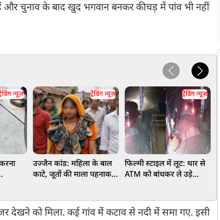
ं और चुनाव के बाद खुद भगवान बनकर कीचड़ में पांव भी नहीं
्रेंडिंग न्यूज़
ट्रेंडिंग न्यूज़
ट्रेंडिंग न्यूज़
ी करना
उज्जैन कांड: महिला के बाल
फिल्मी स्टाइल में लूट: थार से
र
काटे, जूतों की माला पहनाकर
ATM को बांधकर ले उड़े
श
ांप, सोशल
घुमाया गया, छह गिरफ्तार
बदमाश, तभी कार ने दिया
ट
हुआ
धोखा, हैरान कर देने वाला
क
Video
क
ंजर देखने को मिला. कई गांव में कटाव से नदी में समा गए. इसी