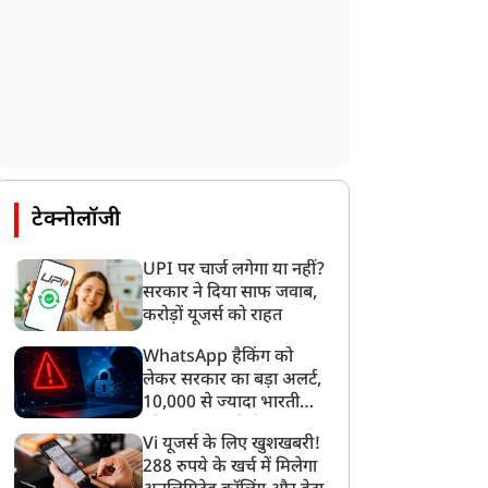
टेक्नोलॉजी
UPI पर चार्ज लगेगा या नहीं?
सरकार ने दिया साफ जवाब,
करोड़ों यूजर्स को राहत
WhatsApp हैकिंग को
लेकर सरकार का बड़ा अलर्ट,
10,000 से ज्यादा भारतीयों
को साइबर हमले से बचाया
Vi यूजर्स के लिए खुशखबरी!
गया
288 रुपये के खर्च में मिलेगा