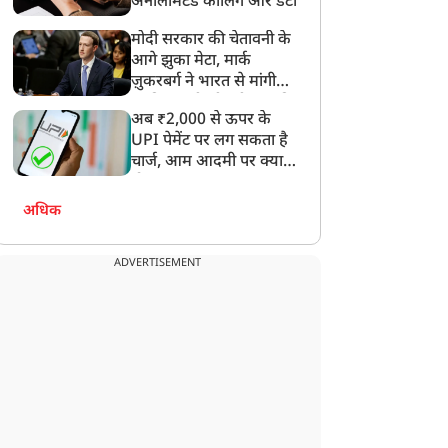
अनलिमिटेड कॉलिंग और डेटा
मोदी सरकार की चेतावनी के
आगे झुका मेटा, मार्क
ज़ुकरबर्ग ने भारत से मांगी
माफ़ी, गलती भी स्वीकार की
अब ₹2,000 से ऊपर के
UPI पेमेंट पर लग सकता है
चार्ज, आम आदमी पर क्या
होगा असर?
अधिक
ADVERTISEMENT