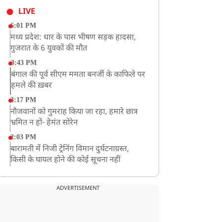
LIVE
6:01 PM
मध्य प्रदेश: धार के पास भीषण सड़क हादसा,
गुजरात के 6 युवकों की मौत
3:43 PM
बंगाल की पूर्व सीएम ममता बनर्जी के काफिले पर
हमले की ख़बर
3:17 PM
नौजवानों को गुमराह किया जा रहा, हमारे छात्र
भ्रमित न हों- हेमंत सोरेन
2:03 PM
बारामती में निजी ट्रेनिंग विमान दुर्घटनाग्रस्त,
किसी के घायल होने की कोई सूचना नहीं
12:16 PM
JPSC परीक्षा विवाद: अनशन पर बैठे छात्र नेता
ADVERTISEMENT
देवेंद्र महतो की तबीयत बिगड़ी
10:44 AM