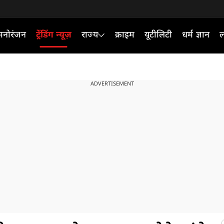
मनोरंजन
ट्रेंडिंग न्यूज़
राज्य
क्राइम
यूटीलिटी
धर्म ज्ञान
ल
ADVERTISEMENT