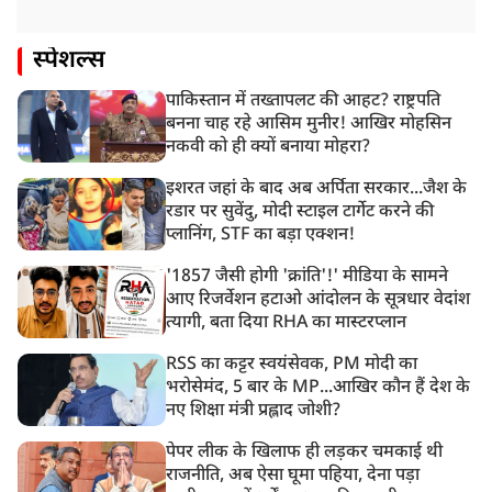
स्पेशल्स
पाकिस्तान में तख्तापलट की आहट? राष्ट्रपति
बनना चाह रहे आसिम मुनीर! आखिर मोहसिन
नकवी को ही क्यों बनाया मोहरा?
इशरत जहां के बाद अब अर्पिता सरकार...जैश के
रडार पर सुवेंदु, मोदी स्टाइल टार्गेट करने की
प्लानिंग, STF का बड़ा एक्शन!
'1857 जैसी होगी 'क्रांति'!' मीडिया के सामने
आए रिजर्वेशन हटाओ आंदोलन के सूत्रधार वेदांश
त्यागी, बता दिया RHA का मास्टरप्लान
RSS का कट्टर स्वयंसेवक, PM मोदी का
भरोसेमंद, 5 बार के MP...आखिर कौन हैं देश के
नए शिक्षा मंत्री प्रह्लाद जोशी?
पेपर लीक के खिलाफ ही लड़कर चमकाई थी
राजनीति, अब ऐसा घूमा पहिया, देना पड़ा