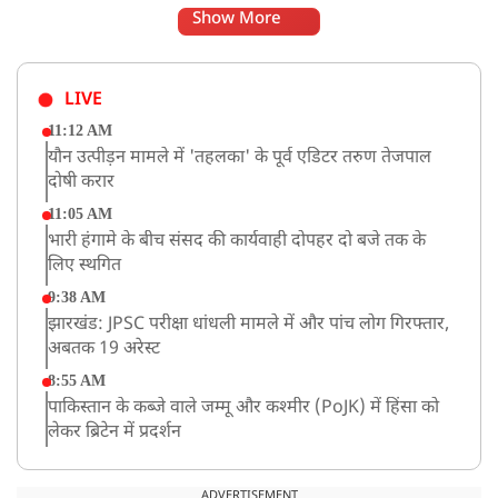
Show More
LIVE
11:12 AM
यौन उत्पीड़न मामले में 'तहलका' के पूर्व एडिटर तरुण तेजपाल
दोषी करार
11:05 AM
भारी हंगामे के बीच संसद की कार्यवाही दोपहर दो बजे तक के
लिए स्थगित
9:38 AM
झारखंड: JPSC परीक्षा धांधली मामले में और पांच लोग गिरफ्तार,
अबतक 19 अरेस्ट
8:55 AM
पाकिस्तान के कब्जे वाले जम्मू और कश्मीर (PoJK) में हिंसा को
लेकर ब्रिटेन में प्रदर्शन
8:50 AM
बसपा के इकलौते विधायक उमाशंकर सिंह का देर रात निधन,
ADVERTISEMENT