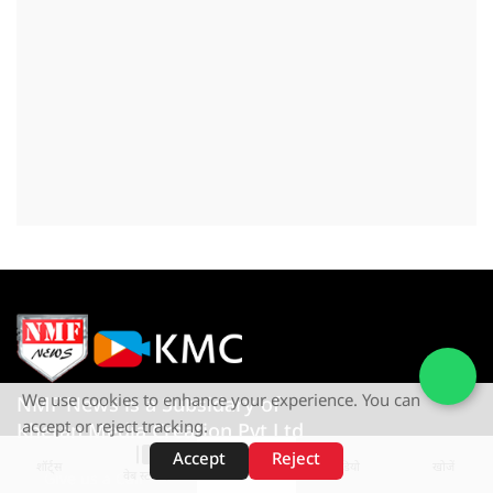
We use cookies to enhance your experience. You can
NMF News is a Subsidary of
accept or reject tracking.
Khetan Media Creation Pvt Ltd
Accept
Reject
शॉर्ट्स
होम
वीडियो
खोजें
वेब स्टोरीज़
Give us a Call