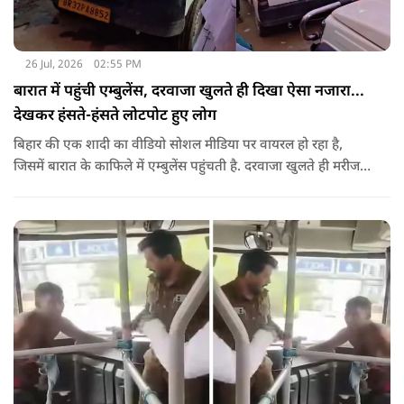
26 Jul, 2026
02:55 PM
बारात में पहुंची एम्बुलेंस, दरवाजा खुलते ही दिखा ऐसा नजारा...
देखकर हंसते-हंसते लोटपोट हुए लोग
बिहार की एक शादी का वीडियो सोशल मीडिया पर वायरल हो रहा है,
जिसमें बारात के काफिले में एम्बुलेंस पहुंचती है. दरवाजा खुलते ही मरीज
की जगह सज-धजकर बैठे बाराती निकलते हैं, जिसे देखकर लोग अपनी
हंसी नहीं रोक पा रहे हैं.