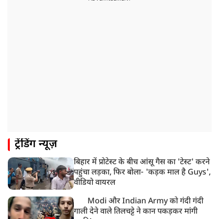
आज बलिया में होगा अंतिम संस्कार
8:24 AM
मोहन भगवत मुंबई में Gen-Z और Gen Alpha से करेंगे
बातचीत
ट्रेंडिंग न्यूज़
बिहार में प्रोटेस्ट के बीच आंसू गैस का 'टेस्ट' करने
पहुंचा लड़का, फिर बोला- 'कड़क माल है Guys',
वीडियो वायरल
Modi और Indian Army को गंदी गंदी
गाली देने वाले तिलचट्टे ने कान पकड़कर मांगी