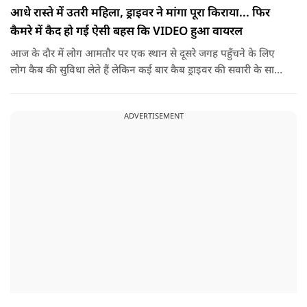
आधे रास्ते में उतरी महिला, ड्राइवर ने मांगा पूरा किराया... फिर
कैमरे में कैद हो गई ऐसी बहस कि VIDEO हुआ वायरल
आज के दौर में लोग आमतौर पर एक स्थान से दूसरे जगह पहुँचने के लिए
लोग कैब की सुविधा लेते हैं लेकिन कई बार कैब ड्राइवर की सवारी के साथ
नोकझोंक हो जाती है. ऐसा ही एक वीडियो तेज़ी से वायरल हो रहा है. इसमें
महिला ने कैब बुक कर अपने गंतव्य की ओर सफर शुरू किया था. लेकिन
ADVERTISEMENT
रास्ते में किसी वजह से उसने अपना प्लान बदल दिया और ड्राइवर से गाड़ी
बीच रास्ते में रोकने के लिए कहा.