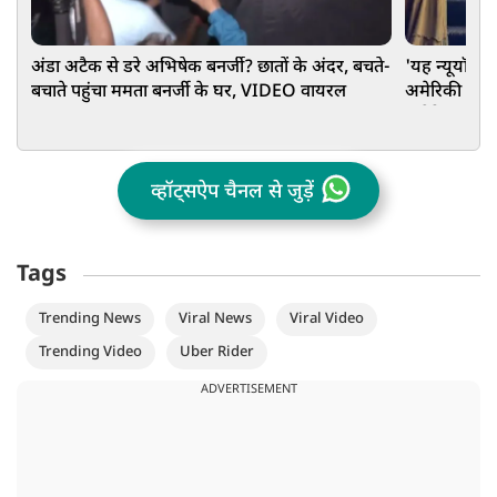
अंडा अटैक से डरे अभिषेक बनर्जी? छातों के अंदर, बचते-
'यह न्यूयॉर्क स
बचाते पहुंचा ममता बनर्जी के घर, VIDEO वायरल
अमेरिकी महिल
अमेरिका को 
व्हॉट्सऐप चैनल से जुड़ें
Tags
Trending News
Viral News
Viral Video
Trending Video
Uber Rider
ADVERTISEMENT