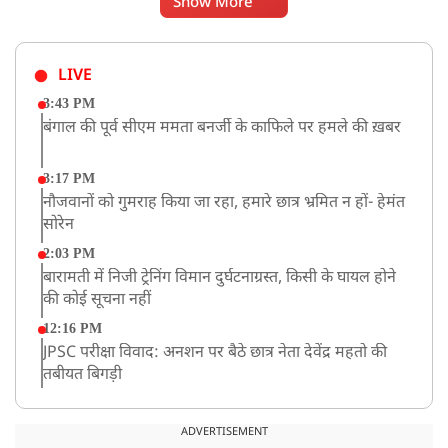
Show More
LIVE
3:43 PM
बंगाल की पूर्व सीएम ममता बनर्जी के काफिले पर हमले की ख़बर
3:17 PM
नौजवानों को गुमराह किया जा रहा, हमारे छात्र भ्रमित न हों- हेमंत
सोरेन
2:03 PM
बारामती में निजी ट्रेनिंग विमान दुर्घटनाग्रस्त, किसी के घायल होने
की कोई सूचना नहीं
12:16 PM
JPSC परीक्षा विवाद: अनशन पर बैठे छात्र नेता देवेंद्र महतो की
तबीयत बिगड़ी
10:44 AM
रांचीः छात्रों के समर्थन में विधायक जयराम महतो ने शुरू किया
ADVERTISEMENT