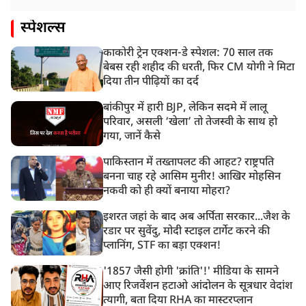
स्पेशल्स
काकोरी ट्रेन एक्शन-डे स्पेशल: 70 साल तक
बेबस रही शहीद की धरती, फिर CM योगी ने मिटा
दिया तीन पीढ़ियों का दर्द
बांकीपुर में हारी BJP, लेकिन सदमे में लालू
परिवार, असली ‘खेला’ तो तेजस्वी के साथ हो
गया, जानें कैसे
पाकिस्तान में तख्तापलट की आहट? राष्ट्रपति
बनना चाह रहे आसिम मुनीर! आखिर मोहसिन
नकवी को ही क्यों बनाया मोहरा?
इशरत जहां के बाद अब अर्पिता सरकार...जैश के
रडार पर सुवेंदु, मोदी स्टाइल टार्गेट करने की
प्लानिंग, STF का बड़ा एक्शन!
'1857 जैसी होगी 'क्रांति'!' मीडिया के सामने
आए रिजर्वेशन हटाओ आंदोलन के सूत्रधार वेदांश
त्यागी, बता दिया RHA का मास्टरप्लान