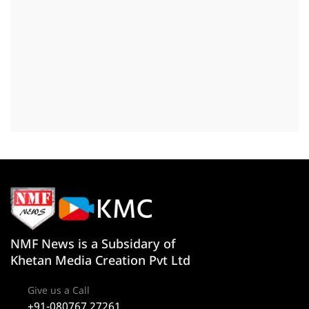
NMF News is a Subsidary of
Khetan Media Creation Pvt Ltd
Give us a Call
+91-080767 27261