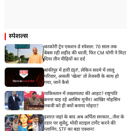
स्पेशल्स
काकोरी ट्रेन एक्शन-डे स्पेशल: 70 साल तक
बेबस रही शहीद की धरती, फिर CM योगी ने मिटा
दिया तीन पीढ़ियों का दर्द
बांकीपुर में हारी BJP, लेकिन सदमे में लालू
परिवार, असली ‘खेला’ तो तेजस्वी के साथ हो
गया, जानें कैसे
पाकिस्तान में तख्तापलट की आहट? राष्ट्रपति
बनना चाह रहे आसिम मुनीर! आखिर मोहसिन
नकवी को ही क्यों बनाया मोहरा?
इशरत जहां के बाद अब अर्पिता सरकार...जैश के
रडार पर सुवेंदु, मोदी स्टाइल टार्गेट करने की
प्लानिंग, STF का बड़ा एक्शन!