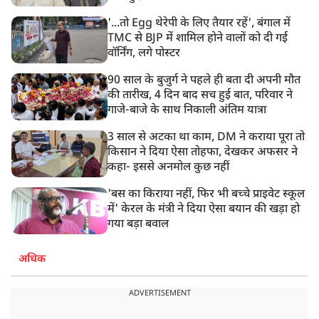
में करेंगे यात्रा का शुभारंभ
'...तो Egg थेरेपी के लिए तैयार रहें', बंगाल में
TMC से BJP में शामिल होने वालों को दी गई
वॉर्निंग, लगे पोस्टर
90 साल के बुजुर्ग ने पहले ही बता दी अपनी मौत
की तारीख, 4 दिन बाद सच हुई बात, परिवार ने
गाजे-बाजे के साथ निकाली अंतिम यात्रा
3 साल से अटका था काम, DM ने कराया पूरा तो
किसान ने दिया ऐसा तोहफा, देखकर अफसर ने
कहा- इससे अनमोल कुछ नहीं
'बस का किराया नहीं, फिर भी बच्चे प्राइवेट स्कूल
में' केरल के मंत्री ने दिया ऐसा बयान की खड़ा हो
गया बड़ा बवाल
अधिक
ADVERTISEMENT