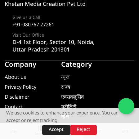
Khetan Media Creation Pvt Ltd
Give us a Call
+91-080767 27261
Visit Our Office
D-4 1st Floor, Sector 10, Noida,
Uttar Pradesh 201301
Company
Category
About us
न्यूज
Privacy Policy
राज्य
Disclaimer
एक्सक्लूसिव
Contact
यूटीलिटी
We use cookies to enhance your experience. You can
खेल
accept or reject tracking.
मनोरंजन
Accept
Reject
शॉर्ट्स
होम
वीडियो
खोजें
वेब स्टोरीज़
धर्म ज्ञान