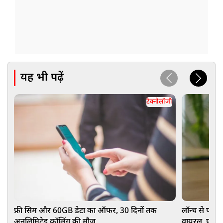
यह भी पढ़ें
टेक्नोलॉजी
फ्री सिम और 60GB डेटा का ऑफर, 30 दिनों तक
लॉन्च से पह
अनलिमिटेड कॉलिंग की मौज
वायरल, एक क