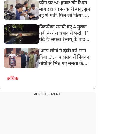
फोन पर 50 हजार की रिश्वत
बेटी को गोद लें प्रधानमंत्री
मांग रहा था सरकारी बाबू, सुन
रहे थे मंत्री, फिर जो किया, वो
सोशल मीडिया पर छा गया
पिकनिक मनाने गए 4 युवक
नदी के तेज़ बहाव में फंसे, 11
घंटे के सफल रेस्क्यू के बाद
बची जान
‘आप लोगों ने दीदी को भगा
दिया…’, जब संसद में प्रियंका
गांधी से भिड़ गए ममता के
सांसद, देखें दिलचस्प Video
अधिक
ADVERTISEMENT