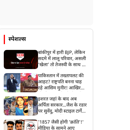
स्पेशल्स
बांकीपुर में हारी BJP, लेकिन
सदमे में लालू परिवार, असली
‘खेला’ तो तेजस्वी के साथ हो
गया, जानें कैसे
पाकिस्तान में तख्तापलट की
आहट? राष्ट्रपति बनना चाह
रहे आसिम मुनीर! आखिर
मोहसिन नकवी को ही क्यों
इशरत जहां के बाद अब
बनाया मोहरा?
अर्पिता सरकार...जैश के रडार
पर सुवेंदु, मोदी स्टाइल टार्गेट
करने की प्लानिंग, STF का
'1857 जैसी होगी 'क्रांति'!'
बड़ा एक्शन!
मीडिया के सामने आए