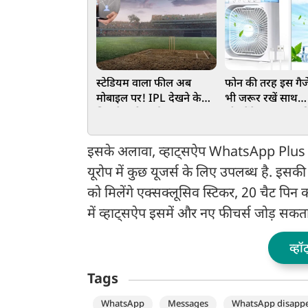
स्टेडियम वाला फील अब
फोन की तरह इस गैज
मोबाइल पर! IPL देखने के
भी जरूर रखें साथ… ध
लिए बेस्ट रिचार्ज प्लान्स
भी रहेंगे कूल, कम क
मिल रहे शानदार डि
इसके अलावा, व्हाट्सऐप WhatsApp Plus नाम
यूरोप में कुछ यूजर्स के लिए उपलब्ध है. इस
को मिलेंगे एक्सक्लूसिव स्टिकर, 20 चैट पि
में व्हाट्सऐप इसमें और नए फीचर्स जोड़ सकता
व्हॉ
Tags
WhatsApp
Messages
WhatsApp disapp