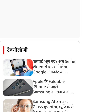
Samsung यूजर्स के लिए
iPhone 17 Pro पर बंपर
रूरी खबर! AI सेटिंग नहीं
डिस्काउंट! खरीदने का सुनहरा
ानी तो डेटा पर पड़ सकता है
मौका, जानें कहां मिल रही
असर
सबसे सस्ती डील
टेक्नोलॉजी
पासवर्ड भूल गए? अब Selfie
Video से वापस मिलेगा
Google अकाउंट का
एक्सेस
Apple के Foldable
iPhone से पहले
Samsung का बड़ा दावा,
कहा- 7 साल की बढ़त कोई
Samsung AI Smart
रातोंरात नहीं छीन सकता
Glass हुए लॉन्च, म्यूजिक से