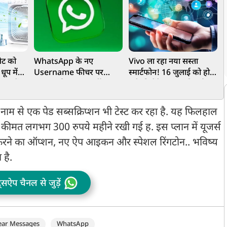
ेट को
WhatsApp के नए
Vivo ला रहा नया सस्ता
ूप में
Username फीचर पर
स्मार्टफोन! 16 जुलाई को होगी
ज
ीमत में
सरकार की नजर, फर्जी
एंट्री, मिलेंगे दमदार फीचर्स
म
वाइस
पहचान और साइबर ठगी को
लेकर बढ़ी चिंता
 से एक पेड सब्सक्रिप्शन भी टेस्ट कर रहा है. यह फिलहाल
की कीमत लगभग 300 रुपये महीने रखी गई ह. इस प्लान में यूजर्स
न करने का ऑप्शन, नए ऐप आइकन और स्पेशल रिंगटोन.. भविष्य
 है.
ट्सऐप चैनल से जुड़ें
ear Messages
WhatsApp