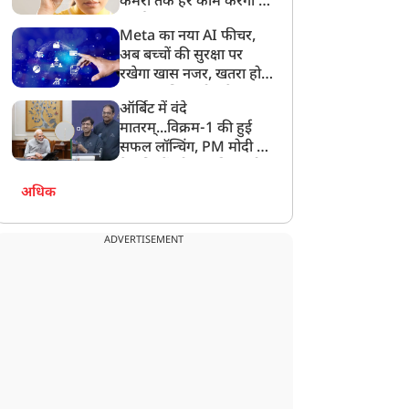
कैमरा तक हर काम करेगा ये
स्मार्ट चश्मा
Meta का नया AI फीचर,
अब बच्चों की सुरक्षा पर
रखेगा खास नजर, खतरा होने
पर माता-पिता को करेगा
ऑर्बिट में वंदे
अलर्ट
मातरम्...विक्रम-1 की हुई
सफल लॉन्चिंग, PM मोदी ने
वैज्ञानिकों को लगा दिया फोन,
स्काईरूट टीम को दी बधाई
अधिक
ADVERTISEMENT