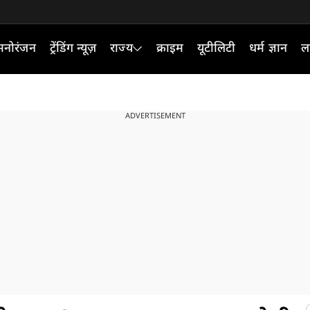
मनोरंजन
ट्रेंडिंग न्यूज़
राज्य
क्राइम
यूटीलिटी
धर्म ज्ञान
ल
ADVERTISEMENT