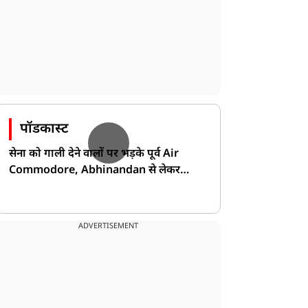
पॉडकास्ट
सेना को गाली देने वालों पर भड़के पूर्व Air
Commodore, Abhinandan से लेकर
Pakistan के डर की खोली पोल!
ADVERTISEMENT
टेक्नोलॉजी
टेक्नोलॉजी