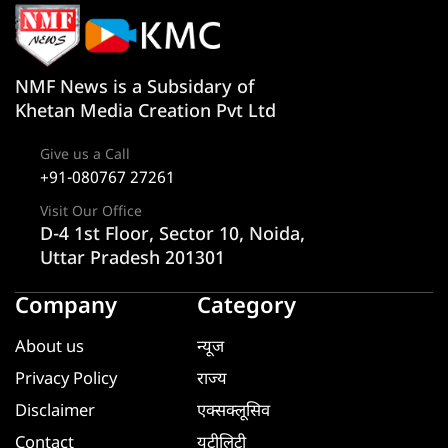
NMF News is a Subsidary of
Khetan Media Creation Pvt Ltd
Give us a Call
+91-080767 27261
Visit Our Office
D-4 1st Floor, Sector 10, Noida,
Uttar Pradesh 201301
Company
Category
About us
न्यूज
Privacy Policy
राज्य
Disclaimer
एक्सक्लूसिव
Contact
यूटीलिटी