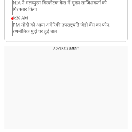
NIA ने मलप्पुरम विस्फोटक केस में मुख्य साजिशकर्ता को
गिरफ्तार किया
8:26 AM
PM मोदी को आया अमेरिकी उपराष्ट्रपति जेडी वेंस का फोन,
रणनीतिक मुद्दों पर हुई बात
8:23 AM
रांची: छात्रों और झारखंड सरकार के बीच आज होगी तीसरे दौर
ADVERTISEMENT
की बातचीत
8:22 AM
देशभर में आज से 'हर घर तिरंगा' अभियान, सीएम योगी लखनऊ
में करेंगे यात्रा का शुभारंभ
8:21 AM
गाज़ियाबाद में मुठभेड़, 3 ड्रग तस्कर गिरफ्तार, 21 किलो गांजा
बरामद