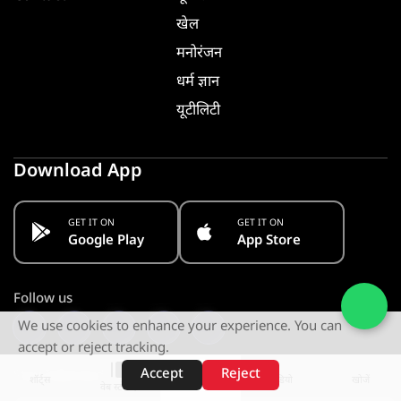
खेल
मनोरंजन
धर्म ज्ञान
यूटीलिटी
Download App
GET IT ON
GET IT ON
Google Play
App Store
Follow us
We use cookies to enhance your experience. You can
accept or reject tracking.
Accept
Reject
Stay Informed. Get Notified
शॉर्ट्स
होम
वीडियो
खोजें
वेब स्टोरीज़