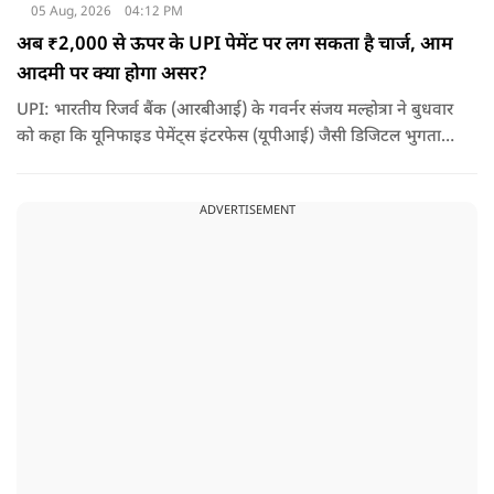
05 Aug, 2026
04:12 PM
अब ₹2,000 से ऊपर के UPI पेमेंट पर लग सकता है चार्ज, आम
आदमी पर क्या होगा असर?
UPI: भारतीय रिजर्व बैंक (आरबीआई) के गवर्नर संजय मल्होत्रा ने बुधवार
को कहा कि यूनिफाइड पेमेंट्स इंटरफेस (यूपीआई) जैसी डिजिटल भुगतान
व्यवस्था को सुचारू रूप से चलाने के लिए होने वाली लागत का भुगतान
किसी न किसी को करना होगा.
ADVERTISEMENT